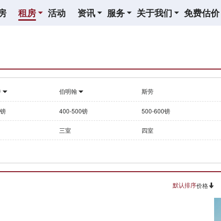
房
租房
活动
资讯
服务
关于我们
免费估价
特
伯明翰
斯劳
0镑
400-500镑
500-600镑
三室
四室
默认排序
价格