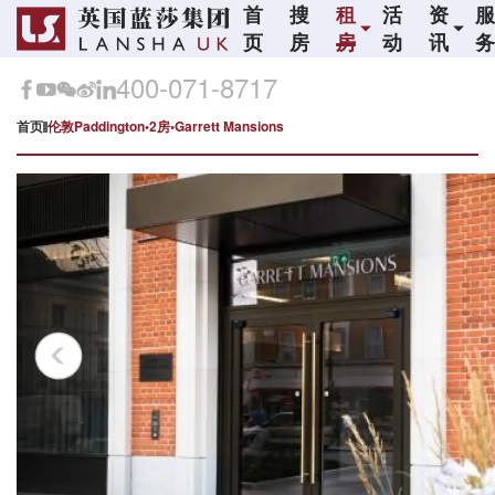
首
搜
租
活
资
页
房
房
动
讯
400-071-8717
首页
伦敦Paddington•2房•Garrett Mansions