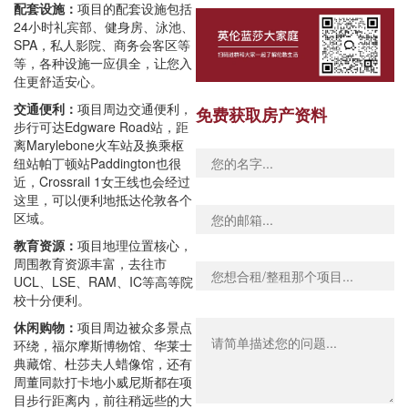
配套设施：
项目的配套设施包括
24小时礼宾部、健身房、泳池、
SPA，私人影院、商务会客区等
等，各种设施一应俱全，让您入
住更舒适安心。
交通便利：
项目周边交通便利，
免费获取房产资料
步行可达Edgware Road站，距
离Marylebone火车站及换乘枢
纽站帕丁顿站Paddington也很
近，Crossrail 1女王线也会经过
这里，可以便利地抵达伦敦各个
区域。
教育资源：
项目地理位置核心，
周围教育资源丰富，去往市
UCL、LSE、RAM、IC等高等院
校十分便利。
休闲购物：
项目周边被众多景点
环绕，福尔摩斯博物馆、华莱士
典藏馆、杜莎夫人蜡像馆，还有
周董同款打卡地小威尼斯都在项
目步行距离内，前往稍远些的大