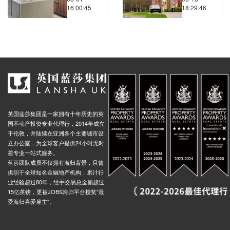
理：策略
款、预审
16:00:45
18:29:46
与技巧
和预算规
nd-Lancaster Gate, Bayswater Road, 伦敦, W2 2, 英国
0.01米
划
Underground Hyde Park Corner, Hyde Park Corner, 伦敦, W1J 7, 英国
0.03米
nd Hyde Park Corner, Knightsbridge, 伦敦, W1J 7, 英国
0.03米
nd Hyde Park Corner, Knightsbridge, 伦敦, SW1X 7, 英国
0.03米
nd Knightsbridge, Knightsbridge, 伦敦, SW3 1, 英国
0.02米
nd-West Hampstead, West End Lane, 伦敦, NW6 2, 英国
0.03米
nd-Finchley Road, Finchley Road, 伦敦, NW3 5, 英国
0.03米
英国蓝莎集团是一家拥有十年历史的英
d-Belsize Park, Haverstock Hill, 伦敦, NW3 2, 英国
0.03米
国不动产投资专业代理行，2014年成立
于伦敦，并陆续在亚洲各个主要城市设
nd Camden Town, Kentish Town Road, 伦敦, NW1 8, 英国
0.03米
立办公室，为全球客户提供24小时无时
差专业一站式服务。
ck, Jamestown Road, 伦敦, NW1 7BY, 英国
0.03米
蓝莎团队成员不仅拥有海归背景，且曾
Paddington Green Police Station Stop Ew, Harbet Road, 伦敦, W2 1, 英国
0.00米
供职于全球知名金融地产机构，累计行
业经验超过80年，经手交易总金额超过
Church Street Market Stop Eb, 408 Edgware Road, 伦敦, W2 1ED, 英国
0.00米
15亿英镑，更被JOBS海归平台授奖"最
Street Stop B, Harrow Road, 伦敦, W2 1, 英国
0.00米
受海归喜爱雇主"。
Edgware Road Praed Street (Stop Ed), 236 Edgware Road, 伦敦, W2 1DW, 英国
0.00米