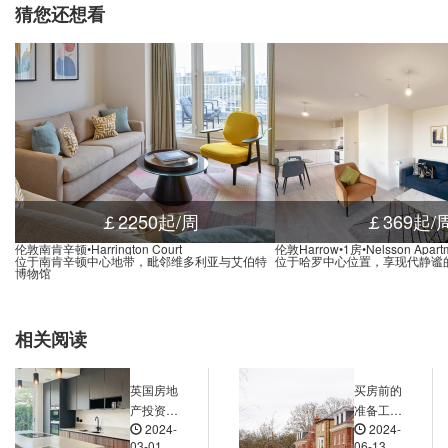
猜您还想看
d-Notting Hill Gate, Notting Hill Gate, 伦敦, W11 3, 英国
0.03米
Underground-Westbourne Park, Great Western Road, 伦敦, W11 1, 英国
0.03米
nd Hyde Park Corner, Knightsbridge, 伦敦, SW1X 7, 英国
0.03米
nd St Johns Wood, Finchley Road, 伦敦, NW8 6, 英国
0.01米
Underground-Maida Vale, Marble House, Elgin Avenue, 伦敦, W9 1, 英国
0.02米
nd-Warwick Avenue, Warwick Avenue, 伦敦, W9 2, 英国
0.01米
nd-Warwick Avenue, Warwick Avenue, 伦敦, W9 2, 英国
0.01米
￡2250起/周
￡369起/
nd Paddington, Praed Street, 伦敦, W2 1RH, 英国
0.01米
伦敦南肯辛顿•Harrington Court
伦敦Harrow•1房•Nelsson Apart
位于南肯辛顿中心地带，毗邻维多利亚与艾伯特
位于哈罗中心位置，享现代静谧
nd-Paddington, Praed Street, 伦敦, W2 1PG, 英国
0.01米
博物馆
Underground-Swiss Cottage, Jevens House, Finchley Road, 伦敦, NW3 6, 英国
0.02米
d-Royal Oak, Lord Hills Bridge, 伦敦, W2 6, 英国
0.02米
相关阅读
nd Kilburn Park, Cambridge Avenue, 伦敦, NW6 5, 英国
0.03米
nd Chalk Farm, Adelaide Road, 伦敦, NW3 2BN, 英国
0.03米
英国房地
买房前的
产投资的
准备工
nd-Bayswater, Queensway, 伦敦, W2 4, 英国
0.02米
2024-
2024-
风险管
作：贷
03-01
06-13
nd-Queensway, Queensway, 伦敦, W2 4, 英国
0.02米