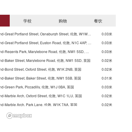
学校
购物
餐饮
Underground-Great Portland Street, Osnaburgh Street, 伦敦, W1W 5JD, 英国
0.03米
Underground-Great Portland Street, Euston Road, 伦敦, N1C 4AP, 英国
0.03米
Underground-Regents Park, Marylebone Road, 伦敦, NW1 5SD, 英国
0.03米
nd-Baker Street, Marylebone Road, 伦敦, NW1 5SD, 英国
0.02米
nd-Bond Street, Oxford Street, 伦敦, W1K 2NB, 英国
0.02米
nd-Baker Street, Baker Street, 伦敦, NW1 5SB, 英国
0.01米
nd-Green Park, Piccadilly, 伦敦, W1J 0BA, 英国
0.03米
nd-Marble Arch, Oxford Street, 伦敦, W1C 1LU, 英国
0.02米
nd-Marble Arch, Park Lane, 伦敦, W1K 7AA, 英国
0.02米
nd-Marble Arch, Park Lane, 伦敦, W1K 7AA, 英国
0.02米
nd Marylebone, Melcombe Place, 伦敦, NW1 6, 英国
0.01米
nd Edgware Road, Edgware Road, 伦敦, W2 1, 英国
0.00米