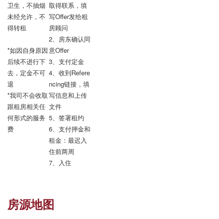
卫生，不抽烟

取得联系，填
未经允许，不
写Offer发给租
得转租

房顾问

2、房东确认同
*如因自身原因
意Offer

后续不进行下
3、支付定金

去，定金不可
4、收到Refere
退

ncing链接，填
*我司不会收取
写信息和上传
跟租房相关任
文件

何形式的服务
5、签署租约

费
6、支付押金和
租金：最迟入
住前两周

7、入住
房源地图