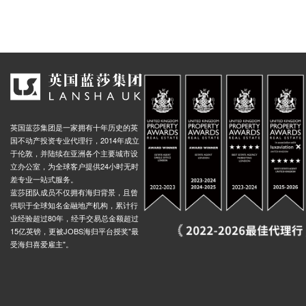
 St (Stop Bs2), 102 Bull Street, 伯明翰, B4 7AA, 英国
0.01米
者，英国
海外房产
 Bull Street, 伯明翰, B4 7LG, 英国
0.01米
是否能满
 Bull Street, 伯明翰, B4 7LG, 英国
0.01米
足？
St, 10 Bath Row, 伯明翰, B15 1, 英国
0.01米
 Hall, Paradise Street, 伯明翰, B1 2, 英国
0.01米
伯明翰, B4 7LB, 英国
0.01米
 83 Suffolk Street Queensway, 伯明翰, B1 1TA, 英国
0.01米
英国蓝莎集团是一家拥有十年历史的英
国不动产投资专业代理行，2014年成立
 Pershore Road, 伯明翰, B5 7BS, 英国
0.01米
于伦敦，并陆续在亚洲各个主要城市设
立办公室，为全球客户提供24小时无时
 Street, Bull Street, 伯明翰, B4 6, 英国
0.01米
差专业一站式服务。
ow (Stop Sh1), 35 Colmore Row, 伯明翰, B3 2BS, 英国
0.01米
蓝莎团队成员不仅拥有海归背景，且曾
供职于全球知名金融地产机构，累计行
s Station, Mill Lane, 伯明翰, B5 6, 英国
0.01米
业经验超过80年，经手交易总金额超过
The Square Peg Stop Bs6, 115 Corporation Street, 伯明翰, B4 6PH, 英国
0.01米
15亿英镑，更被JOBS海归平台授奖"最
受海归喜爱雇主"。
e Stop Bs18, Dingley's Passage, 伯明翰, B4 7, 英国
0.01米
y Stop Es1, 77 Edmund Street, 伯明翰, B3 3, 英国
0.01米
w Hill, Colmore Row, 伯明翰, B3 2, 英国
0.01米