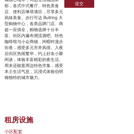
提交
郁，各式中式餐厅、特色美食
店、便利店琳琅满目，尽享多元
风味美食。步行可达 Bullring 大
型购物中心，各类品牌门店、商
超一应俱全，购物选择十分丰
富。街区内遍布潮流酒吧、特色
咖啡馆与小众商铺，闲暇时漫步
街巷，感受多元市井风情。入夜
后街区热闹繁华，约上好友小聚
闲谈，体验丰富精彩的夜生活。
周末还能逛周边特色市集，感受
本土生活气息，沉浸式体验伯明
翰独特的城市魅力。
租房设施
小区配套