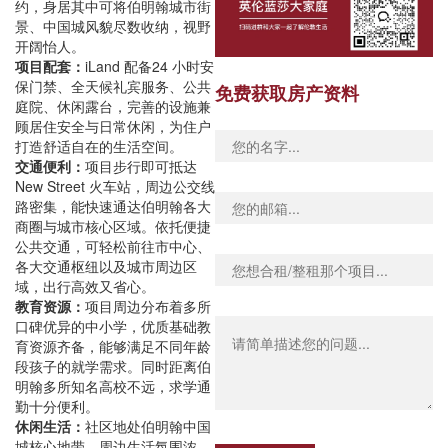
约，身居其中可将伯明翰城市街
景、中国城风貌尽数收纳，视野
开阔怡人。
项目配套：
iLand 配备24 小时安
保门禁、全天候礼宾服务、公共
免费获取房产资料
庭院、休闲露台，完善的设施兼
顾居住安全与日常休闲，为住户
打造舒适自在的生活空间。
交通便利：
项目步行即可抵达
New Street 火车站，周边公交线
路密集，能快速通达伯明翰各大
商圈与城市核心区域。依托便捷
公共交通，可轻松前往市中心、
各大交通枢纽以及城市周边区
域，出行高效又省心。
教育资源：
项目周边分布着多所
口碑优异的中小学，优质基础教
育资源齐备，能够满足不同年龄
段孩子的就学需求。同时距离伯
明翰多所知名高校不远，求学通
勤十分便利。
休闲生活：
社区地处伯明翰中国
城核心地带，周边生活氛围浓