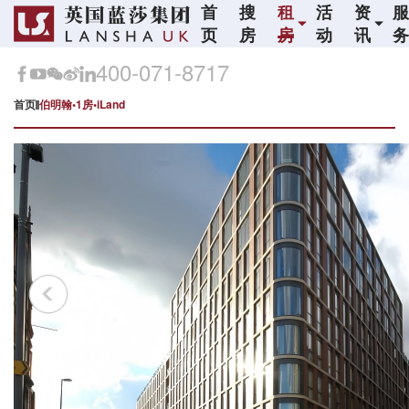
首
搜
租
活
资
页
房
房
动
讯
400-071-8717
首页
伯明翰•1房•iLand