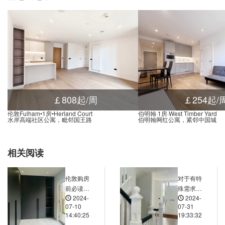
nd Central, Stephenson Street, 伯明翰, B2 4BQ, 英国
0.00米
ueens Drive, 伯明翰, B2 4QA, 英国
0.00米
tion (Stop Ns3), St Martins Queensway, 伯明翰, B5 4, 英国
0.00米
(Stop Hh1), 55 Holloway Head, 伯明翰, B1 1, 英国
0.00米
, 175 Gooch Street, 伯明翰, B5 7JL, 英国
0.00米
t, 252 Sherlock Street, 伯明翰, B5 7DU, 英国
0.01米
top Mk2, Upper Dean Street, 伯明翰, B5 5, 英国
0.01米
￡808起/周
￡254起/
 34 Sherlock Street, 伯明翰, B5 6, 英国
0.01米
伦敦Fulham•1房•Herland Court
伯明翰·1房·West Timber Yard
水岸高端社区公寓，毗邻国王路
伯明翰网红公寓，紧邻中国城
 Street, 伯明翰, B2 4QA, 英国
0.01米
oration Street, Corporation Street, 伯明翰, B2 4LP, 英国
0.01米
相关阅读
0 Navigation Street, 伯明翰, B5 4AA, 英国
0.01米
 Street, Brunel Street, 伯明翰, B5 4, 英国
0.01米
伦敦购房
对于有特
 Stop Bs16, High Street, 伯明翰, B4 7, 英国
0.01米
前必读的
殊需求
, Lee Bank Middleway, 伯明翰, B15 2, 英国
2024-
0.01米
2024-
5条建议
（如无障
07-10
07-31
碍设施）
lk, Belgrave Middleway, 伯明翰, B5 7, 英国
0.01米
14:40:25
19:33:32
的居住