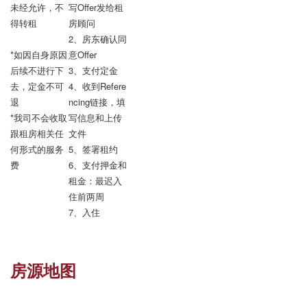
未经允许，不
写Offer发给租
得转租

房顾问

2、房东确认同
*如因自身原因
意Offer

后续不进行下
3、支付定金

去，定金不可
4、收到Refere
退

ncing链接，填
*我司不会收取
写信息和上传
跟租房相关任
文件

何形式的服务
5、签署租约

费
6、支付押金和
租金：最迟入
住前两周

7、入住
房源地图