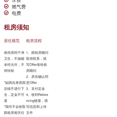
燃气费
电费
租房须知
居住规范
租房流程
保持房间干净
1、跟租房顾问
卫生，不抽烟

取得联系，填
未经允许，不
写Offer发给租
得转租

房顾问

2、房东确认同
*如因自身原因
意Offer

后续不进行下
3、支付定金

去，定金不可
4、收到Refere
退

ncing链接，填
*我司不会收取
写信息和上传
跟租房相关任
文件
