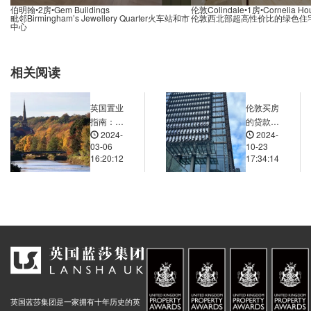
伯明翰•2房•Gem Buildings
伦敦Colindale•1房•Cornelia Ho
毗邻Birmingham’s Jewellery Quarter火车站和市
伦敦西北部超高性价比的绿色住
中心
相关阅读
英国置业
伦敦买房
指南：从
的贷款政
2024-
2024-
投资到居
策和流程
03-06
10-23
住的全方
是怎样
16:20:12
17:34:14
位解析
的？外国
购房者的
贷款难度
和条件如
何？
英国蓝莎集团是一家拥有十年历史的英