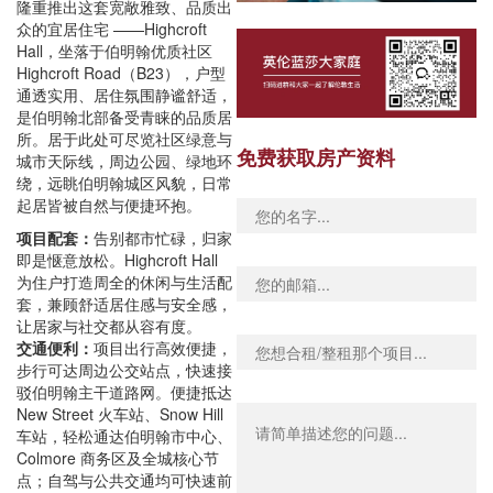
隆重推出这套宽敞雅致、品质出
众的宜居住宅 ——Highcroft
Hall，坐落于伯明翰优质社区
Highcroft Road（B23），户型
通透实用、居住氛围静谧舒适，
是伯明翰北部备受青睐的品质居
所。居于此处可尽览社区绿意与
免费获取房产资料
城市天际线，周边公园、绿地环
绕，远眺伯明翰城区风貌，日常
起居皆被自然与便捷环抱。
项目配套：
告别都市忙碌，归家
即是惬意放松。Highcroft Hall
为住户打造周全的休闲与生活配
套，兼顾舒适居住感与安全感，
让居家与社交都从容有度。
交通便利：
项目出行高效便捷，
步行可达周边公交站点，快速接
驳伯明翰主干道路网。便捷抵达
New Street 火车站、Snow Hill
车站，轻松通达伯明翰市中心、
Colmore 商务区及全城核心节
点；自驾与公共交通均可快速前