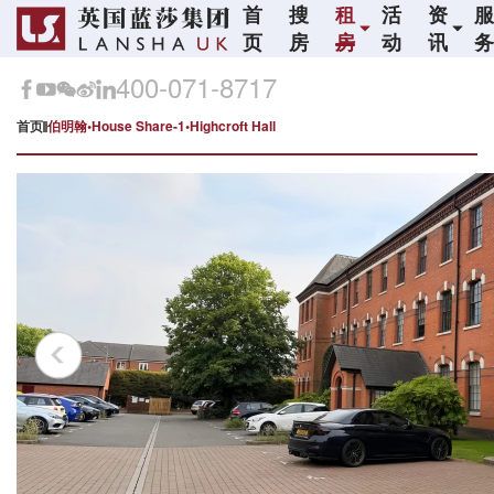
首
搜
租
活
资
页
房
房
动
讯
400-071-8717
首页
伯明翰•House Share-1•Highcroft Hall