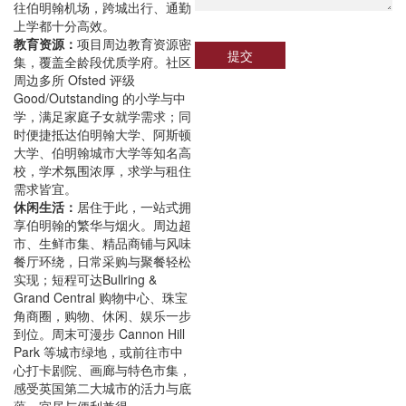
往伯明翰机场，跨城出行、通勤
上学都十分高效。
教育资源：
项目周边教育资源密
提交
集，覆盖全龄段优质学府。社区
周边多所 Ofsted 评级
Good/Outstanding 的小学与中
学，满足家庭子女就学需求；同
时便捷抵达伯明翰大学、阿斯顿
大学、伯明翰城市大学等知名高
校，学术氛围浓厚，求学与租住
需求皆宜。
休闲生活：
居住于此，一站式拥
享伯明翰的繁华与烟火。周边超
市、生鲜市集、精品商铺与风味
餐厅环绕，日常采购与聚餐轻松
实现；短程可达Bullring &
Grand Central 购物中心、珠宝
角商圈，购物、休闲、娱乐一步
到位。周末可漫步 Cannon Hill
Park 等城市绿地，或前往市中
心打卡剧院、画廊与特色市集，
感受英国第二大城市的活力与底