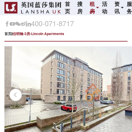
首
搜
租
活
资
页
房
房
动
讯
400-071-8717
首页
伯明翰•3房•Lincoln Apartments