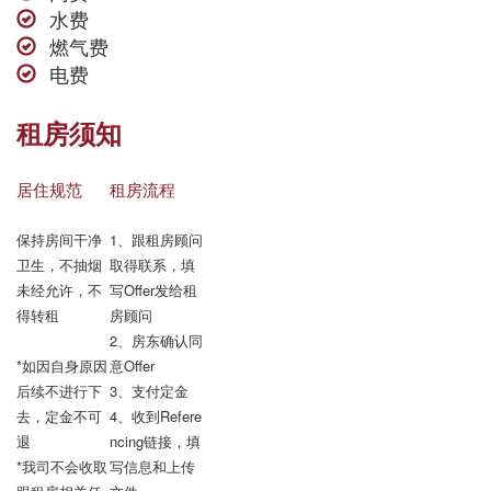
水费
燃气费
电费
租房须知
居住规范
租房流程
保持房间干净
1、跟租房顾问
卫生，不抽烟

取得联系，填
未经允许，不
写Offer发给租
得转租

房顾问

2、房东确认同
*如因自身原因
意Offer

后续不进行下
3、支付定金

去，定金不可
4、收到Refere
退

ncing链接，填
*我司不会收取
写信息和上传