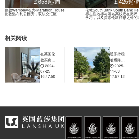
￡658起/周
￡425起/
0 Smallbrook Queensway, 伯明翰, B5 4, 英国
0.01米
伦敦Wembley•2房•Marathon House
伦敦South Bank·South Bank Re
伦敦温布利公园旁，双轨交汇区
标志性地标与著名高校近在咫尺
0 Smallbrook Queensway, 伯明翰, B5 4, 英国
0.01米
学习，以及探索伦敦精彩之处的
0 Navigation Street, 伯明翰, B5 4AA, 英国
0.01米
St, 283 Gooch Street, 伯明翰, B5 7, 英国
0.01米
相关阅读
 New Street Station, Dudley Street, 伯明翰, B5 4, 英国
0.01米
eath Rd, Longmore Street, 伯明翰, B12 9, 英国
0.01米
在英国伦
通胀持稳
敦买房置
引爆降息
 Street, Brunel Street, 伯明翰, B5 4, 英国
0.01米
2024-
2025-
业哪个区
预期！大
07-25
11-03
try Trains, Station Street, 伯明翰, B5 4, 英国
0.01米
域周边公
学学费随
16:47:50
17:57:12
园和绿地
涨破万，
Middleway, Longmore Street, 伯明翰, B12 9, 英国
0.01米
更多？
伊丽莎白
nd Central, Stephenson Street, 伯明翰, B2 4BQ, 英国
0.01米
线重塑伦
敦房产，
ueens Drive, 伯明翰, B2 4QA, 英国
0.01米
安德鲁王
 Park, 15 Clevedon Road, 伯明翰, B12 9HD, 英国
0.01米
子弃公爵
头衔……
 34 Sherlock Street, 伯明翰, B5 6, 英国
0.01米
 83 Suffolk Street Queensway, 伯明翰, B1 1TA, 英国
0.01米
s Rd, 166 Bristol Road, 伯明翰, B5 7XG, 英国
0.01米