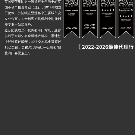
英国蓝莎集团是一家拥有十年历史的英
, Broad Street, 伯明翰, B15 1AS, 英国
0.01米
国不动产投资专业代理行，2014年成立
于伦敦，并陆续在亚洲各个主要城市设
 Hall, Paradise Street, 伯明翰, B1 2, 英国
0.01米
立办公室，为全球客户提供24小时无时
差专业一站式服务。
tion (Stop Ns3), St Martins Queensway, 伯明翰, B5 4, 英国
0.01米
蓝莎团队成员不仅拥有海归背景，且曾
Rd, 21 Wheeleys Road, 伯明翰, B15 2LD, 英国
0.01米
供职于全球知名金融地产机构，累计行
业经验超过80年，经手交易总金额超过
top Mk2, Upper Dean Street, 伯明翰, B5 5, 英国
0.01米
15亿英镑，更被JOBS海归平台授奖"最
St, 180 Belgrave Middleway, 伯明翰, B12 0XS, 英国
0.01米
受海归喜爱雇主"。
oration Street, Corporation Street, 伯明翰, B2 4LP, 英国
0.01米
 Street, 伯明翰, B2 4QA, 英国
0.01米
, 23 Balfour Street, 伯明翰, B12 9SY, 英国
0.01米
ary, Broad Street, 伯明翰, B1 2, 英国
0.01米
International Convention Centre Stop Pc7, Broad Street, 伯明翰, B1 2, 英国
0.01米
y Stop Es1, 77 Edmund Street, 伯明翰, B3 3, 英国
0.01米
, St James Road, 伯明翰, B15 1, 英国
0.01米
Arts Centre, Edgbaston Road, 伯明翰, B5 7, 英国
0.01米
 Belgrave Middleway, 伯明翰, B12 0, 英国
0.01米