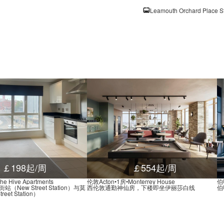
Leamouth Road Stop BC, 
Blackwall Lane (Stop Mu)
Coldharbour Stop F, Pres
The Blue Bridge Stop E, 
Baffin Way Stop BD, Blac
Tunnel Avenue (Stop MP)
Vanbrugh Hill Stop D, 2
Pelton Road (Stop C), 5 
Mastmakers Road Stop A,
￡198起/周
￡554起/周
Heron Quays, 161 Marsh 
e Hive Apartments
伦敦Acton•1房•Monterrey House
伯明
New Street Station）与莫
西伦敦通勤神仙房，下楼即坐伊丽莎白线
伯
Admirals Way Stop B, Mar
eet Station）
Manilla Street (Stop B), 
Byng Street Stop U, 24 W