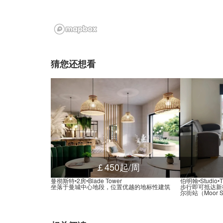
猜您还想看
￡450起/周
曼彻斯特•2房•Blade Tower
伯明翰•Studio•Th
坐落于曼城中心地段，位置优越的地标性建筑
步行即可抵达新街站（
尔街站（Moor Str