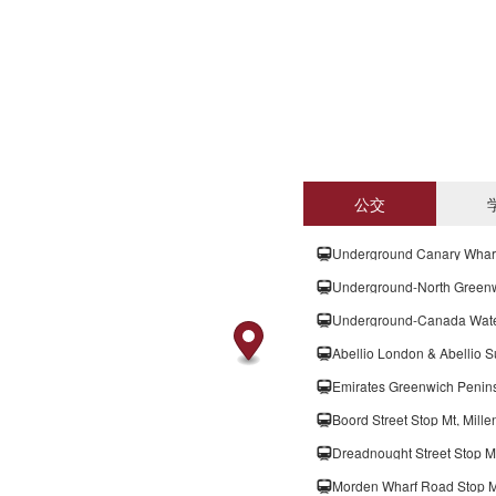
公交
Underground Canary Wharf
Underground-North Green
Abellio London & Abellio 
Emirates Greenwich Peni
Boord Street Stop Mt, Mi