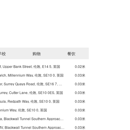
学校
购物
餐饮
, Upper Bank Street, 伦敦, E14 5, 英国
0.02米
wich, Millennium Way, 伦敦, SE10 0, 英国
0.03米
Underground-Canada Water, Surrey Quays Road, 伦敦, SE16 7, 英国
0.03米
Surrey, Cutter Lane, 伦敦, SE10 0ES, 英国
0.03米
nsula, Redpath Way, 伦敦, SE10 0, 英国
0.03米
llennium Way, 伦敦, SE10 0, 英国
0.03米
Dreadnought Street Stop Ma, Blackwall Tunnel Southern Approach, 伦敦, SE10 0, 英国
0.03米
Morden Wharf Road Stop MV, Blackwall Tunnel Southern Approach, 伦敦, SE10 0, 英国
0.03米