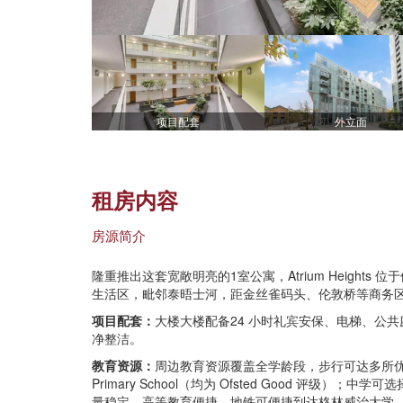
项目配套
外立面
租房内容
房源简介
隆重推出这套宽敞明亮的1室公寓，Atrium Heights 位
生活区，毗邻泰晤士河，距金丝雀码头、伦敦桥等商务
项目配套：
大楼大楼配备24 小时礼宾安保、电梯、公
净整洁。
教育资源：
周边教育资源覆盖全学龄段，步行可达多所优质院校：小学有De
Primary School（均为 Ofsted Good 评级）；中学可选择Trin
量稳定。高等教育便捷，地铁可便捷到达格林威治大学