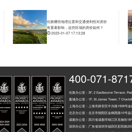
Marsh Wall Heron Quay St
伦敦哪些地理位置和交通便利性对房价
South Quay, Marsh Wall, 
有显著影响，这些区域的房价如何？
2025-01-07 17:13:28
DLR Canary Wharf, North
Canada Square South Sto
West India Avenue Stop C
Columbus Courtyard Stop 
400-071-871
Canary Wharf Pier, Westfe
伦敦办公室：3F, 2 Eastbourne Terrace, Padd
DLR West India Quay, Bil
曼城办公室：1F, St James Tower, 7 Charlotte
Harbour Exchange Square
上海办公室：上海市静安区中兴路1509号金融
北京办公室：北京市朝阳区金桐西路10号远洋
Churchill Place, Churchil
成都办公室：四川省成都市锦江区东御街18
深圳办公室：广东省深圳市福田区彩田路200
Doubletree Docklands Nel