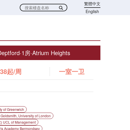
繁體中文
English
ptford·1房·Atrium Heights
38起/周
一室一卫
 of Greenwich
ith, University of London
CL of Management
 Academy Bermondsey