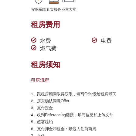
安保系统
礼宾服务
业主大堂
租房费用
水费
电费
燃气费
租房须知
租房流程
1、跟租房顾问取得联系，填写Offer发给租房顾问

2、房东确认同意Offer

3、支付定金

4、收到Referencing链接，填写信息和上传文件

5、签署租约

6、支付押金和租金：最迟入住前两周

7、入住