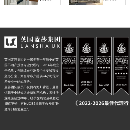
问题
房价处于
什么水
Hill Stop D, 29 Woolwich Road, 伦敦, SE10 0RA, 英国
0.03米
平？
d (Stop C), 5 Blackwall Lane, 伦敦, SE10 0EY, 英国
0.03米
Ham, Memorial Avenue, 伦敦, E15 3, 英国
0.03米
n Street Stop A, 51 Leywick Street, 伦敦, E15 3DD, 英国
0.04米
 Road, Abbey Road, 伦敦, E15 3, 英国
0.03米
Milner Road Canning Town Stop C, 227 Manor Road, 伦敦, E15 3, 英国
0.03米
英国蓝莎集团是一家拥有十年历史的英
oad Stop M, 349 Manor Road, 伦敦, E15 3AN, 英国
0.03米
国不动产投资专业代理行，2014年成立
 Road, 241 Hermit Road, 伦敦, E13 0, 英国
0.04米
于伦敦，并陆续在亚洲各个主要城市设
立办公室，为全球客户提供24小时无时
Court, 205 Hermit Road, 伦敦, E16 4LA, 英国
0.03米
差专业一站式服务。
on Cemetery, 230b Grange Road, 伦敦, E13 0HG, 英国
蓝莎团队成员不仅拥有海归背景，且曾
0.04米
供职于全球知名金融地产机构，累计行
North Crescent Business Centre (Stop J), Cody Road, 伦敦, E16 4, 英国
0.02米
业经验超过80年，经手交易总金额超过
15亿英镑，更被JOBS海归平台授奖"最
s Road Stop A, Marsh Wall, 伦敦, E14 9, 英国
0.01米
受海归喜爱雇主"。
ys, 161 Marsh Wall, 伦敦, E14 9SJ, 英国
0.01米
ay Stop B, Marsh Wall, 伦敦, E14 9, 英国
0.01米