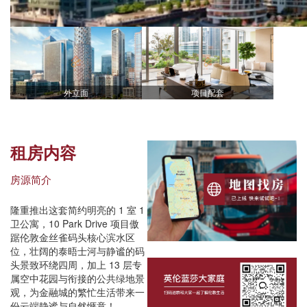
外立面
项目配套
租房内容
房源简介
隆重推出这套简约明亮的 1 室 1
卫公寓，10 Park Drive 项目傲
踞伦敦金丝雀码头核心滨水区
位，壮阔的泰晤士河与静谧的码
头景致环绕四周，加上 13 层专
属空中花园与衔接的公共绿地景
观，为金融城的繁忙生活带来一
份云端静谧与自然惬意！