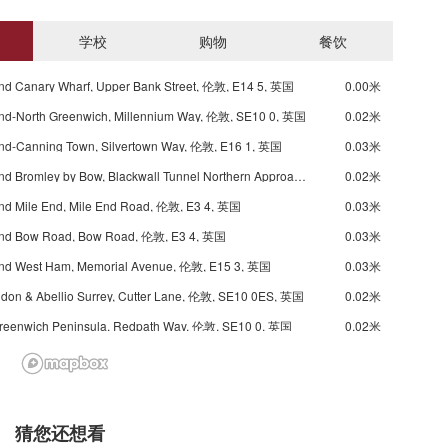
学校
购物
餐饮
nd Canary Wharf, Upper Bank Street, 伦敦, E14 5, 英国
0.00米
nd-North Greenwich, Millennium Way, 伦敦, SE10 0, 英国
0.02米
nd-Canning Town, Silvertown Way, 伦敦, E16 1, 英国
0.03米
Underground Bromley by Bow, Blackwall Tunnel Northern Approach, 伦敦, E3 3, 英国
0.02米
nd Mile End, Mile End Road, 伦敦, E3 4, 英国
0.03米
nd Bow Road, Bow Road, 伦敦, E3 4, 英国
0.03米
nd West Ham, Memorial Avenue, 伦敦, E15 3, 英国
0.03米
ndon & Abellio Surrey, Cutter Lane, 伦敦, SE10 0ES, 英国
0.02米
Greenwich Peninsula, Redpath Way, 伦敦, SE10 0, 英国
0.02米
et Stop Mt, Millennium Way, 伦敦, SE10 0, 英国
0.02米
Dreadnought Street Stop Ma, Blackwall Tunnel Southern Approach, 伦敦, SE10 0, 英国
0.02米
Morden Wharf Road Stop MV, Blackwall Tunnel Southern Approach, 伦敦, SE10 0, 英国
0.02米
猜您还想看
Millennium Primary School Stop MS, John Harrison Way, 伦敦, SE10 0, 英国
0.03米