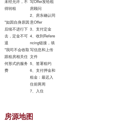
未经允许，不
写Offer发给租
得转租

房顾问

2、房东确认同
*如因自身原因
意Offer

后续不进行下
3、支付定金

去，定金不可
4、收到Refere
退

ncing链接，填
*我司不会收取
写信息和上传
跟租房相关任
文件

何形式的服务
5、签署租约

费
6、支付押金和
租金：最迟入
住前两周

7、入住
房源地图