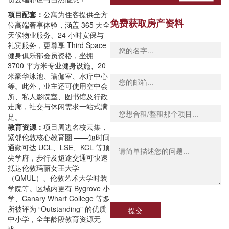
项目配套：
公寓为住客提供全方
免费获取房产资料
位高端奢享体验，涵盖 365 天全
天候物业服务、24 小时安保与
礼宾服务，更尊享 Third Space
健身俱乐部会员资格，坐拥
3700 平方米专业健身设施、20
米豪华泳池、瑜伽室、水疗中心
等。此外，业主还可使用空中会
所、私人影院室、图书馆及行政
走廊，社交与休闲需求一站式满
足。
教育资源：
项目周边名校云集，
紧邻伦敦核心教育圈 ——短时间
通勤可达 UCL、LSE、KCL 等顶
尖学府，步行及短途交通可快速
抵达伦敦玛丽女王大学
（QMUL）、伦敦艺术大学时装
学院等。区域内更有 Bygrove 小
学、Canary Wharf College 等多
所被评为 “Outstanding” 的优质
提交
中小学，全年龄段教育资源无