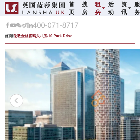
首
搜
租
活
资
页
房
房
动
讯
400-071-8717
首页
伦敦金丝雀码头•1房•10 Park Drive