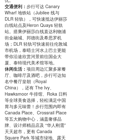
忧。
交通便利：
步行可达 Canary
Wharf 地铁站（Jubilee 线与
DLR 轻轨），可快速抵达伊丽莎
白线站点及Heron Quays 轻轨
站。搭乘伊丽莎白线直达利物浦
街金融城、邦德街及希思罗机
场；DLR 轻轨可快速前往伦敦城
市机场，泰晤士河水上巴士更能
带你沿途欣赏河景前往国会大
厦、泰特现代美术馆等地。
休闲生活：
项目周边汇聚多家餐
厅、咖啡厅及酒吧，步行可达知
名中餐厅皇朝（Royal
China），还有 The Ivy、
Hawksmoor 牛排馆、Roka 日料
等全球美食选择，轻松满足中国
胃与多元味蕾！步行范围内即有
Canada Place、Crossrail Place
等五大购物中心，涵盖奢侈品
牌、设计师精品店及 “华人刚需”
天天超市，更有 Canada
Square Park 等城市绿地、露天