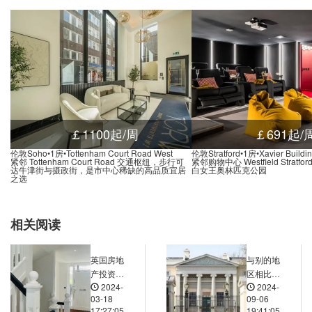
Millennium Village Oval Square Stop MC, West Parkside, 伦敦, SE10 0, 英国
0.03米
Leamouth Orchard Place Stop I, 43 Orchard Place, 伦敦, E14 0JW, 英国
0.02米
n Steps, Victoria Dock Road, 伦敦, E16 1, 英国
0.03米
Road Stop BC, Blackwall Way, 伦敦, E14 9, 英国
0.02米
Lane (Stop Mu), 153 Tunnel Avenue, 伦敦, SE10 0, 英国
0.02米
r Stop F, Prestons Road, 伦敦, E14 9, 英国
0.01米
￡1100起/周
￡691起/
ridge Stop E, Prestons Road, 伦敦, E14 9NP, 英国
0.01米
伦敦Soho•1房•Tottenham Court Road West
伦敦Stratford•1房•Xavier Buildi
紧邻 Tottenham Court Road 交通枢纽，步行可
紧邻购物中心 Westfield Stratfo
 Stop BD, Blackwall Way, 伦敦, E14 9, 英国
0.01米
达牛津街与摄政街，是市中心稀缺的高品质宜居
白女王奥林匹克公园
之选
 Village South (Stop MK), 伦敦, SE10 0, 英国
0.03米
enue (Stop MP), Tunnel Avenue, 伦敦, SE10 0PL, 英国
0.03米
相关阅读
m Leisure Park West Stop Me, 伦敦, SE10 0, 英国
0.03米
Millennium Leisure Park East Stop MF, Commercial Way, 伦敦, SE10 0, 英国
0.03米
英国房地
与别的地
Christ Church Primary School Stop MR, 53 Blackwall Lane, 伦敦, SE10 0RE, 英国
0.03米
产投资中
区相比，
2024-
2024-
的税务筹
英国伦敦
oad, 103 Woolwich Road, 伦敦, SE10 0RF, 英国
0.03米
03-18
09-06
划与合规
市中心的
17:27:05
19:41:05
reet (Stop P), 123 Woolwich Road, 伦敦, SE10 0RF, 英国
0.03米