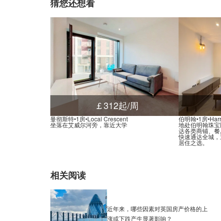
猜您还想看
￡312起/周
曼彻斯特•1房•Local Crescent
伯明翰•1房•Harry
坐落在艾威尔河旁，靠近大学
地处伯明翰珠宝
达各类商铺、餐
快速通达全城，
居住之选。
相关阅读
近年来，哪些因素对英国房产价格的上
涨或下跌产生显著影响？