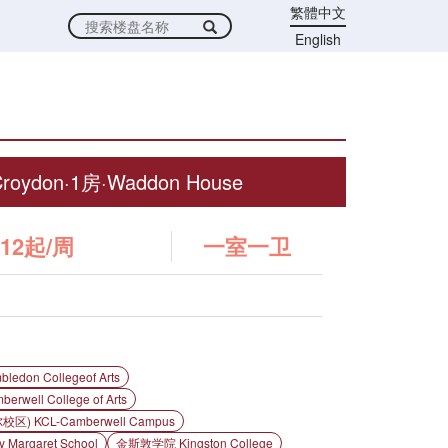
繁體中文
English
oydon·1房·Waddon House
12起/周
一室一卫
on Collegeof Arts
ll College of Arts
 KCL-Camberwell Campus
rgaret School
金斯敦学院 Kingston College