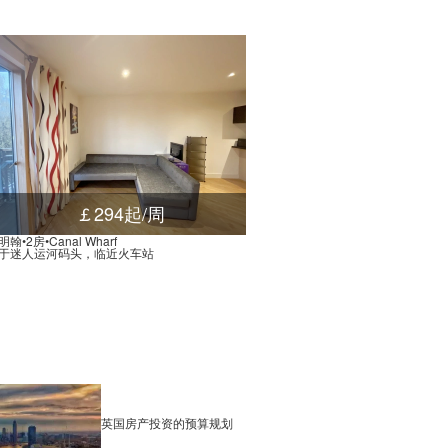
￡294起/周
明翰•2房•Canal Wharf
于迷人运河码头，临近火车站
英国房产投资的预算规划