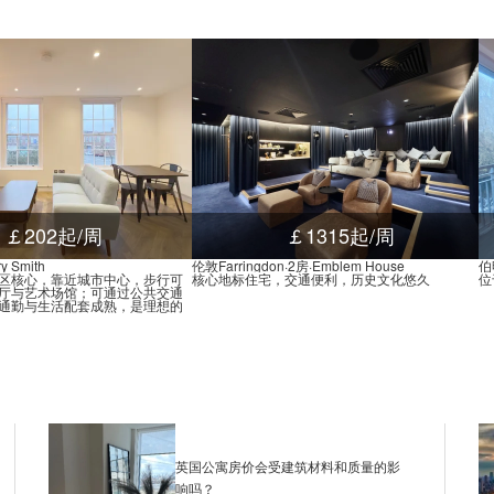
￡202起/周
￡1315起/周
 Smith
伦敦Farringdon·2房·Emblem House
伯
区核心，靠近城市中心，步行可
核心地标住宅，交通便利，历史文化悠久
位
厅与艺术场馆；可通过公共交通
通勤与生活配套成熟，是理想的
英国公寓房价会受建筑材料和质量的影
响吗？