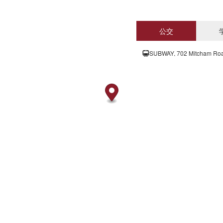
公交
SUBWAY, 702 Mitcham R