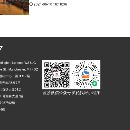
2024-06-10 18:18:36
7
ington, London, W2 6LG
 St., Manchester, M1 4DZ
街中心一期1FS 7层
光华AB座7层
号百扬大厦31层
蓝莎微信公众号
英伦找房小程序
9号瀚森大厦7楼
287號2樓
4樓