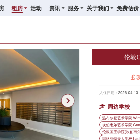
房
租房
活动
资讯
服务
关于我们
免费估价
伦敦Cr
￡3
入住日期：
2026-04-13
周边学校
温布尔登艺术学院 Wimbled
坎伯韦尔艺术学院 Camberwe
伦敦国王学院(坎伯韦尔校区)
玛格丽特夫人学校 Lady Ma