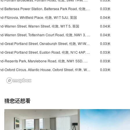
Underground Battersea Power Station, Battersea Park Road, 伦敦, SW8 4, 英国
0.03米
d-Fitzrovia, Whitfield Place, 伦敦, W1T 5JU, 英国
0.04米
d-Warren Street, Warren Street, 伦敦, W1T 5, 英国
0.04米
Underground-Warren Street, Tottenham Court Road, 伦敦, NW1 3, 英国
0.04米
Underground-Great Portland Street, Osnaburgh Street, 伦敦, W1W 5JD, 英国
0.03米
Underground-Great Portland Street, Euston Road, 伦敦, N1C 4AP, 英国
0.03米
Underground-Regents Park, Marylebone Road, 伦敦, NW1 5SD, 英国
0.03米
Underground-Oxford Circus, Atlantic House, Oxford Street, 伦敦, W1F 7, 英国
0.03米
nd-Baker Street, Marylebone Road, 伦敦, NW1 5SD, 英国
0.03米
nd-Bond Street, Oxford Street, 伦敦, W1K 2NB, 英国
0.02米
nd-Baker Street, Baker Street, 伦敦, NW1 5SB, 英国
0.03米
猜您还想看
nd-Green Park, Piccadilly, 伦敦, W1J 0BA, 英国
0.02米
nd-Marble Arch, Oxford Street, 伦敦, W1C 1LU, 英国
0.02米
nd-Marble Arch, Park Lane, 伦敦, W1K 7AA, 英国
0.02米