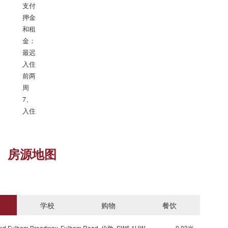
支付
押金
和租
金：
最迟
入住
前两
周

7、
入住
房源地图
学校
购物
餐饮
Underground Fulham Broadway, Fulham Road, 伦敦, SW6 1HW, 英国
0.03米