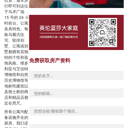
位置，通常步
行即可到达位
于马术广场
15 号的 24 小
时前台。公寓
各具特色。每
栋马厩式住
宅、联排别
墅、公寓或别
墅都拥有其独
特的个性和装
免费获取房产资料
饰风格。维多
利亚与艾伯特
博物馆和自然
历史博物馆等
地标性建筑以
及骑士桥的商
店和精品店都
近在咫尺。
所有公寓均配
备设施齐全的
厨房。我们还