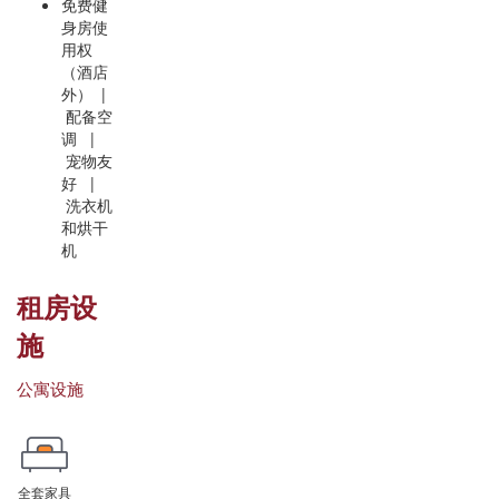
免费健
身房使
用权
（酒店
外） |
配备空
调 |
宠物友
好 |
洗衣机
和烘干
机
租房设
施
公寓设施
全套家具