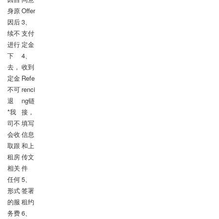
身原
Offer

因后
3、
续不
支付
进行
定金

下
4、
去，
收到
定金
Refe
不可
renci
退

ng链
*我
接，
司不
填写
会收
信息
取跟
和上
租房
传文
相关
件

任何
5、
形式
签署
的服
租约

务费
6、