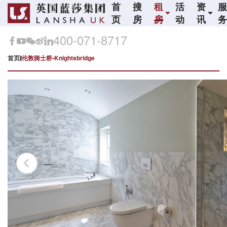
首
搜
租
活
资
页
房
房
动
讯
400-071-8717
首页
伦敦骑士桥•Knightsbridge