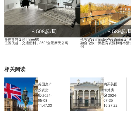
nd-Marble Arch, Park Lane, 伦敦, W1K 7AA, 英国
0.02米
nd Marylebone, Melcombe Place, 伦敦, NW1 6, 英国
0.02米
nd Edgware Road, Edgware Road, 伦敦, W2 1, 英国
0.02米
d-Notting Hill Gate, Notting Hill Gate, 伦敦, W11 3, 英国
0.03米
￡508起/周
￡589起/
nd Hyde Park Corner, Knightsbridge, 伦敦, SW1X 7, 英国
0.01米
曼彻斯特·2房·Three60
伦敦Westminster•Westminster R
位置优越，交通便利，360°全景摩天公寓
融合伦敦一流教育资源和都市活
nd-Warwick Avenue, Warwick Avenue, 伦敦, W9 2, 英国
0.03米
宿
nd-Warwick Avenue, Warwick Avenue, 伦敦, W9 2, 英国
0.03米
nd Paddington, Praed Street, 伦敦, W2 1RH, 英国
0.02米
相关阅读
nd-Paddington, Praed Street, 伦敦, W2 1PG, 英国
0.02米
d-Royal Oak, Lord Hills Bridge, 伦敦, W2 6, 英国
0.03米
英国房产
购买英国
nd-Bayswater, Queensway, 伦敦, W2 4, 英国
0.03米
投资指
海外房产
2024-
2024-
南：如何
时，如何
nd-Queensway, Queensway, 伦敦, W2 4, 英国
0.02米
05-08
07-25
在英国买
检查房屋
11:47:33
16:37:22
nd-Lancaster Gate, Bayswater Road, 伦敦, W2 2, 英国
0.02米
房获得最
的质量和
佳回报？
结构状
Underground Hyde Park Corner, Hyde Park Corner, 伦敦, W1J 7, 英国
0.02米
况？
nd Hyde Park Corner, Knightsbridge, 伦敦, W1J 7, 英国
0.01米