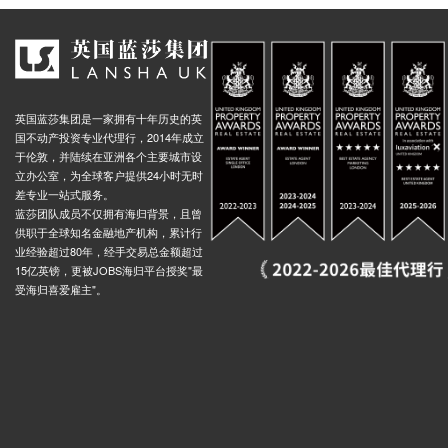
nd Hyde Park Corner, Knightsbridge, 伦敦, SW1X 7, 英国
0.01米
nd Knightsbridge, Knightsbridge, 伦敦, SW3 1, 英国
0.01米
 Quay (Stop B), Nine Elms Lane, 伦敦, SW11 8, 英国
0.03米
Claverton St Churchill Gdns Stop A, 68 Claverton Street, 伦敦, SW1V 3AX, 英国
0.03米
英国蓝莎集团是一家拥有十年历史的英
Paddington Green Police Station Stop Ew, Harbet Road, 伦敦, W2 1, 英国
0.02米
国不动产投资专业代理行，2014年成立
Church Street Market Stop Eb, 408 Edgware Road, 伦敦, W2 1ED, 英国
0.02米
于伦敦，并陆续在亚洲各个主要城市设
立办公室，为全球客户提供24小时无时
Street Stop B, Harrow Road, 伦敦, W2 1, 英国
0.02米
差专业一站式服务。
蓝莎团队成员不仅拥有海归背景，且曾
Edgware Road Praed Street (Stop Ed), 236 Edgware Road, 伦敦, W2 1DW, 英国
0.02米
供职于全球知名金融地产机构，累计行
Old Marylebone Road Stop EU, Marylebone Road, 伦敦, NW1 5, 英国
0.02米
业经验超过80年，经手交易总金额超过
15亿英镑，更被JOBS海归平台授奖"最
n Street Stop Ea, Edgware Road, 伦敦, NW8 8, 英国
0.03米
受海归喜爱雇主"。
ospital Stop P, 93 Praed Street, 伦敦, W2 1NT, 英国
0.02米
rdens (Stop es), Sussex Gardens, 伦敦, W2 1, 英国
0.02米
Church Street Market Lisson Grove Stop, 147 Lisson Grove, 伦敦, NW8 8EB, 英国
0.03米
idge Stop T, Bishops Bridge Road, 伦敦, W2 6, 英国
0.02米
lace Stop Ek, 137 Edgware Road, 伦敦, W2 2HR, 英国
0.02米