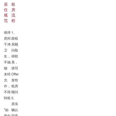
居
租
住
房
规
流
范
程
保持
1、
房间
跟租
干净
房顾
卫
问取
生，
得联
不抽
系，
烟

填写
未经
Offer
允
发给
许，
租房
不得
顾问

转租

2、
房东
*如
确认
因自
同意