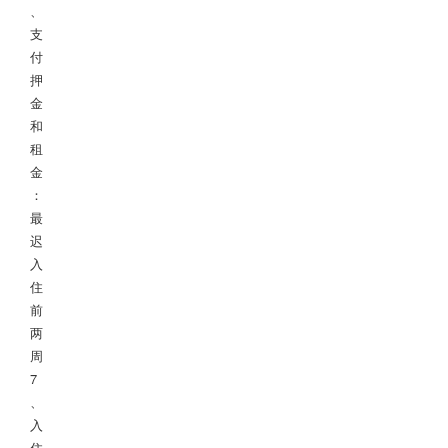
、
支
付
押
金
和
租
金
：
最
迟
入
住
前
两
周

7
、
入
住