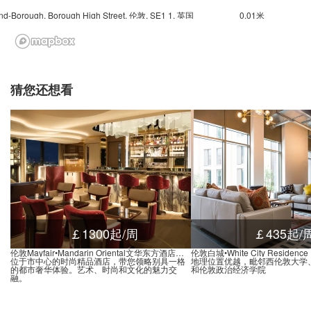
nd-Borough, Borough High Street, 伦敦, SE1 1, 英国
0.01米
Underground Elephant and Castle, Elephant & Castle, 伦敦, SE1 6, 英国
0.02米
Underground Kennington, Kennington Park Road, 伦敦, SE11 4, 英国
0.03米
nd Monument, Eastcheap, 伦敦, EC4N 7, 英国
0.01米
猜您还想看
nd-Monument, Eastcheap, 伦敦, EC4N 7, 英国
0.01米
nd-Monument, King William Street, 伦敦, EC4N 7, 英国
0.01米
nd-Cannon Street, Dowgate Hill, 伦敦, EC4N 6, 英国
0.00米
nd-Cannon Street, Cannon Street, 伦敦, EC4N 5, 英国
0.00米
nd-Bank, Cornhill, 伦敦, EC3V 3, 英国
0.00米
nd-Bank, Lombard Street, 伦敦, EC3V 3, 英国
0.00米
d Old Street, City Road, 伦敦, EC1Y 1, 英国
0.01米
￡1300起/周
￡435起/
d Angel, Islington High Street, 伦敦, N1 9, 英国
0.02米
伦敦Mayfair•Mandarin Oriental文华东方酒店公寓
伦敦白城•White City Residence
位于市中心的时尚精品酒店，带您领略别具一格
地理位置优越，毗邻西伦敦大学
nd Moorgate, Keats Place, 伦敦, EC2Y 9, 英国
0.01米
的都市奢华体验。艺术、时尚和文化的魅力交
和伦敦政治经济学院
融。
d-Barbican, Aldersgate Street, 伦敦, EC1A 4, 英国
0.01米
nd-Moorgate, Moorgate, 伦敦, EC2M 6, 英国
0.01米