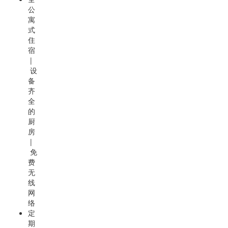
公
寓
式
住
宿
|
设
备
齐
全
的
厨
房
|
免
费
无
线
网
络
定
期