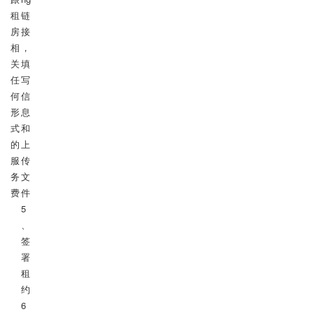
租
链
房
接
相
，
关
填
任
写
何
信
形
息
式
和
的
上
服
传
务
文
费
件

5
、
签
署
租
约

6