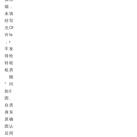
烟

，
未
填
经
写
允
Of
许
fe
，
r
不
发
得
给
转
租
租

房
顾
*
问

如
2
因
、
自
房
身
东
原
确
因
认
后
同