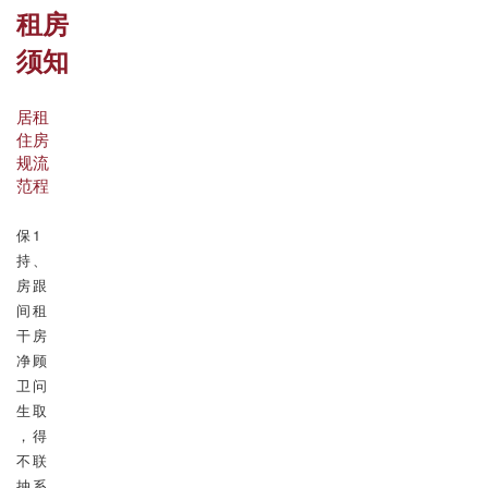
租房
须知
居
租
住
房
规
流
范
程
保
1
持
、
房
跟
间
租
干
房
净
顾
卫
问
生
取
，
得
不
联
抽
系