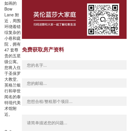
如画的
Bow
Lane 附
近，周围
环绕着错
综复杂的
小巷和庭
院，拥有
免费获取房产资料
47 套尊
贵的五星
级公寓。
您将入住
于圣保罗
大教堂、
英格兰银
行和举世
闻名的泰
特现代美
术馆附
近。