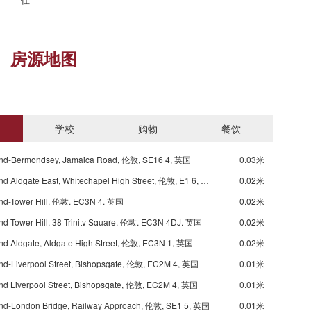
房源地图
学校
购物
餐饮
nd-Bermondsey, Jamaica Road, 伦敦, SE16 4, 英国
0.03米
Underground Aldgate East, Whitechapel High Street, 伦敦, E1 6, 英国
0.02米
nd-Tower Hill, 伦敦, EC3N 4, 英国
0.02米
d Tower Hill, 38 Trinity Square, 伦敦, EC3N 4DJ, 英国
0.02米
d Aldgate, Aldgate High Street, 伦敦, EC3N 1, 英国
0.02米
d-Liverpool Street, Bishopsgate, 伦敦, EC2M 4, 英国
0.01米
d Liverpool Street, Bishopsgate, 伦敦, EC2M 4, 英国
0.01米
nd-London Bridge, Railway Approach, 伦敦, SE1 5, 英国
0.01米