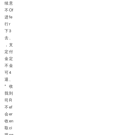
续
意
不
Of
进
fe
行
r

下
3
去
、
，
支
定
付
金
定
不
金

可
4
退

、
*
收
我
到
司
R
不
ef
会
er
收
en
取
ci
跟
ng