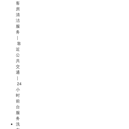
客
房
清
洁
服
务
|
靠
近
公
共
交
通
|
24
小
时
前
台
服
务
洗