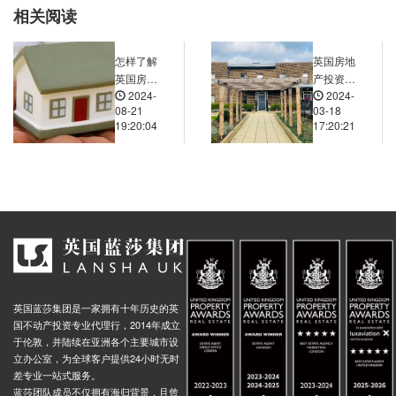
相关阅读
nd-Moorgate, Keats Place, 伦敦, EC2Y 9, 英国
0.01米
d-Liverpool Street, Liverpool Street, 伦敦, EC2M 7, 英国
0.01米
怎样了解
英国房地
d-Liverpool Street, Liverpool Street, 伦敦, EC2M 7, 英国
0.01米
英国房产
产投资与
2024-
2024-
投资所在
移民规
nd Farringdon, Cowcross Street, 伦敦, EC1M 5, 英国
0.01米
08-21
03-18
区域的基
划：一站
19:20:04
17:20:21
nd-St Pauls, Cheapside, 伦敦, EC2V 6, 英国
0.00米
础设施建
式解决方
设规划？
案
nd-St Pauls, Cheapside, 伦敦, EC2V 6, 英国
0.00米
nd Chancery Lane, High Holborn, 伦敦, WC1V 7, 英国
0.02米
nd-Cannon Street, Cannon Street, 伦敦, EC4M 6, 英国
0.00米
nd-Mansion House, Garlick Hill, 伦敦, EC4V 2, 英国
0.00米
Underground-Lambeth North, Westminster Bridge Road, 伦敦, SE1 7, 英国
0.02米
nd Southwark, The Cut, 伦敦, SE1 8, 英国
0.01米
英国蓝莎集团是一家拥有十年历史的英
nd-Waterloo, York Road, 伦敦, SE1 7, 英国
0.02米
国不动产投资专业代理行，2014年成立
nd Vauxhall, South Lambeth Place, 伦敦, SW8 1, 英国
0.04米
于伦敦，并陆续在亚洲各个主要城市设
立办公室，为全球客户提供24小时无时
d-Blackfriars, Queen Victoria Street, 伦敦, EC4V 4, 英国
0.01米
差专业一站式服务。
蓝莎团队成员不仅拥有海归背景，且曾
Underground-Embankment, Victoria Embankment, 伦敦, WC2R 2PR, 英国
0.03米