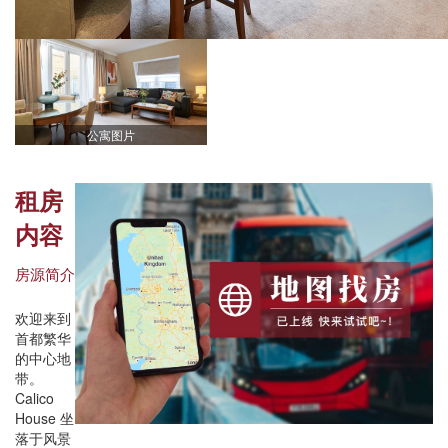
公寓图片
租房
内容
房源简介
欢迎来到
首都繁华
的中心地
带。
Calico
House 坐
落于风景