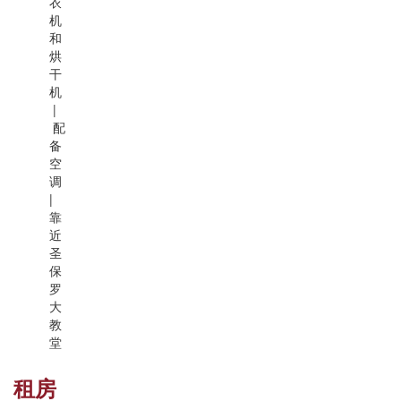
衣
机
和
烘
干
机
|
配
备
空
调
|
靠
近
圣
保
罗
大
教
堂
租房