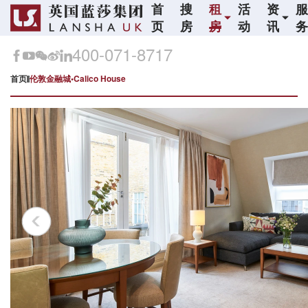
首
搜
租
活
资
页
房
房
动
讯
400-071-8717
首页
伦敦金融城•Calico House