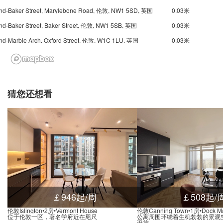
nd-Baker Street, Marylebone Road, 伦敦, NW1 5SD, 英国
0.03米
nd-Baker Street, Baker Street, 伦敦, NW1 5SB, 英国
0.03米
nd-Marble Arch, Oxford Street, 伦敦, W1C 1LU, 英国
0.03米
nd-Marble Arch, Park Lane, 伦敦, W1K 7AA, 英国
0.03米
nd-Marble Arch, Park Lane, 伦敦, W1K 7AA, 英国
0.03米
nd Marylebone, Melcombe Place, 伦敦, NW1 6, 英国
0.03米
猜您还想看
nd Edgware Road, Edgware Road, 伦敦, W2 1, 英国
0.02米
nd-Ladbroke Grove, Ladbroke Grove, 伦敦, W10 5, 英国
0.03米
nd-Holland Park, Holland Park Avenue, 伦敦, W11 3, 英国
0.02米
d-Notting Hill Gate, Notting Hill Gate, 伦敦, W11 3, 英国
0.01米
Underground-Westbourne Park, Great Western Road, 伦敦, W11 1, 英国
0.03米
Underground-Maida Vale, Marble House, Elgin Avenue, 伦敦, W9 1, 英国
0.03米
nd-Warwick Avenue, Warwick Avenue, 伦敦, W9 2, 英国
0.02米
￡946起/周
￡508起/
nd-Warwick Avenue, Warwick Avenue, 伦敦, W9 2, 英国
0.02米
伦敦Islington•2房•Vermont House
伦敦Canning Town•1房•Dock Ma
位于伦敦一区，著名学府近在咫尺
公寓周围环绕着生机勃勃的景观
nd Paddington, Praed Street, 伦敦, W2 1RH, 英国
0.02米
设施