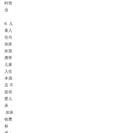
时营
业

6. 儿
童入
住与
加床

欢迎
携带
儿童
入住

本酒
店 不
提供
婴儿
床

·加床
收费
标
准：
