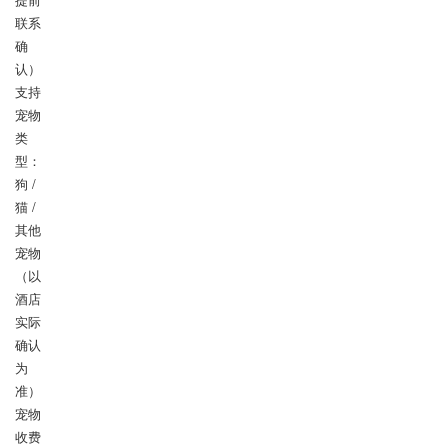
联系
确
认）

支持
宠物
类
型：
狗 / 
猫 / 
其他
宠物
（以
酒店
实际
确认
为
准）

宠物
收费