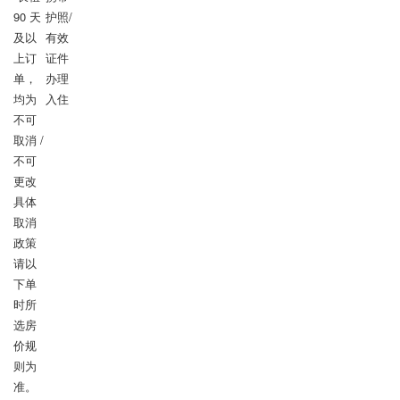
90 天
护照/
及以
有效
上订
证件
单，
办理
均为 
入住
不可
取消 / 
不可
更改

具体
取消
政策
请以
下单
时所
选房
价规
则为
准。
