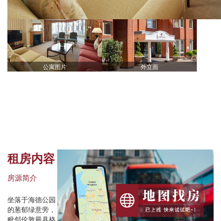
公寓图片
外立面
租房内容
房源简介
坐落于海德公园
的葱郁绿意旁，
毗邻伦敦最具格