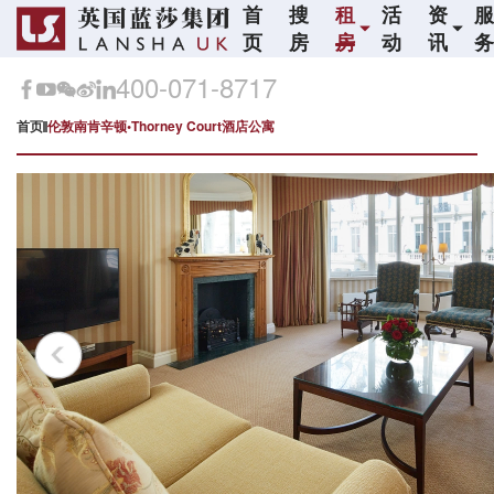
首
搜
租
活
资
页
房
房
动
讯
400-071-8717
首页
伦敦南肯辛顿•Thorney Court酒店公寓