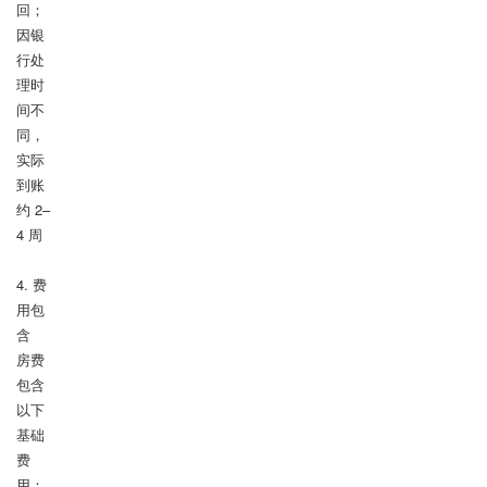
回；
因银
行处
理时
间不
同，
实际
到账
约 2–
4 周

4. 费
用包
含

房费
包含
以下
基础
费
用：