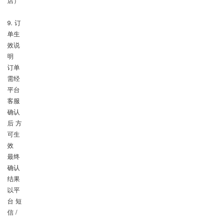
店）

9. 订
单生
效说
明

订单
需经 
平台
客服
确认
后 方
可生
效

最终
确认
结果
以平
台 短
信 / 