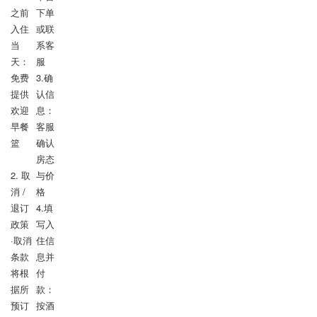
之前

下单
入住
或联
当
系客
天：
服

免费
3.确
提供
认信
欢迎
息：
早餐
客服
篮

确认
房态
2. 取
与价
消 / 
格

退订
4.填
政策

写入
·取消
住信
条款
息并
将根
付
据所
款：
预订
按酒