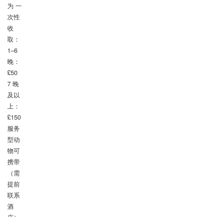
为 一
次性
收
取：

1–6 
晚：
£50

7 晚
及以
上：
£150

服务
型动
物可
携带
（需
提前
联系
酒