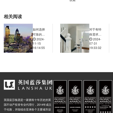
nd-Paddington, Praed Street, 伦敦, W2 1PG, 英国
0.02米
d-Royal Oak, Lord Hills Bridge, 伦敦, W2 6, 英国
0.02米
相关阅读
nd-Bayswater, Queensway, 伦敦, W2 4, 英国
0.01米
nd-Queensway, Queensway, 伦敦, W2 4, 英国
0.01米
如何选择
对于有特
可靠的海
殊需求
nd-Lancaster Gate, Bayswater Road, 伦敦, W2 2, 英国
0.01米
2024-
2024-
外房产中
（如无障
11-15
07-31
nd Knightsbridge, Knightsbridge, 伦敦, SW3 1, 英国
0.02米
介或律
碍设施）
16:14:55
19:33:32
师？需要
的居住
Paddington Green Police Station Stop Ew, Harbet Road, 伦敦, W2 1, 英国
0.02米
关注哪些
者，英国
Church Street Market Stop Eb, 408 Edgware Road, 伦敦, W2 1ED, 英国
0.02米
资质和服
海外房产
务内容？
是否能满
Street Stop B, Harrow Road, 伦敦, W2 1, 英国
0.02米
足？
Edgware Road Praed Street (Stop Ed), 236 Edgware Road, 伦敦, W2 1DW, 英国
0.02米
Old Marylebone Road Stop EU, Marylebone Road, 伦敦, NW1 5, 英国
0.03米
n Street Stop Ea, Edgware Road, 伦敦, NW8 8, 英国
0.02米
ospital Stop P, 93 Praed Street, 伦敦, W2 1NT, 英国
0.02米
英国蓝莎集团是一家拥有十年历史的英
rdens (Stop es), Sussex Gardens, 伦敦, W2 1, 英国
0.02米
国不动产投资专业代理行，2014年成立
于伦敦，并陆续在亚洲各个主要城市设
Church Street Market Lisson Grove Stop, 147 Lisson Grove, 伦敦, NW8 8EB, 英国
0.03米