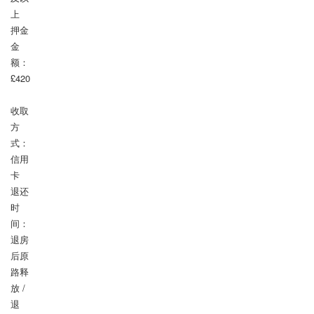
上

押金
金
额：
£420

收取
方
式：
信用
卡

退还
时
间：
退房
后原
路释
放 / 
退