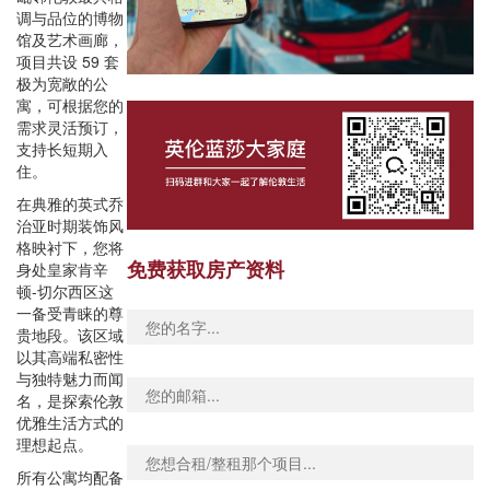
调与品位的博物
馆及艺术画廊，
项目共设 59 套
极为宽敞的公
寓，可根据您的
需求灵活预订，
支持长短期入
住。
在典雅的英式乔
治亚时期装饰风
格映衬下，您将
免费获取房产资料
身处皇家肯辛
顿-切尔西区这
一备受青睐的尊
贵地段。该区域
以其高端私密性
与独特魅力而闻
名，是探索伦敦
优雅生活方式的
理想起点。
所有公寓均配备