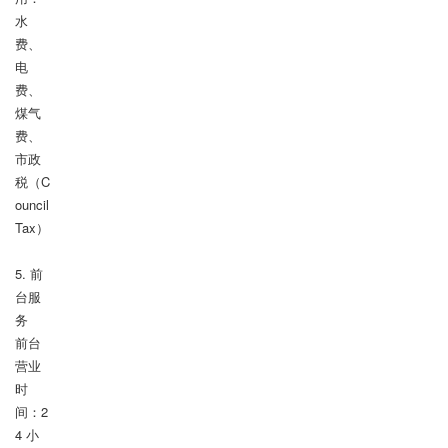
水
费、
电
费、
煤气
费、
市政
税（C
ouncil 
Tax）

5. 前
台服
务

前台
营业
时
间：2
4 小