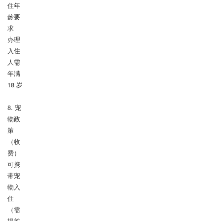
住年
龄要
求

办理
入住
人需 
年满 
18 岁

8. 宠
物政
策
（收
费）

可携
带宠
物入
住
（需
提前