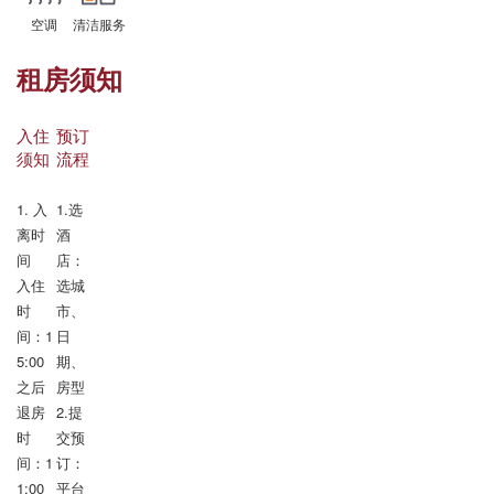
空调
清洁服务
租房须知
入住
预订
须知
流程
1. 入
1.选
离时
酒
间

店：
入住
选城
时
市、
间：1
日
5:00 
期、
之后

房型

退房
2.提
时
交预
间：1
订：
1:00 
平台