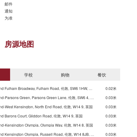
邮件
通知 
为准
房源地图
学校
购物
餐饮
Underground Fulham Broadway, Fulham Road, 伦敦, SW6 1HW, 英国
0.02米
Underground-Parsons Green, Parsons Green Lane, 伦敦, SW6 4, 英国
0.03米
nd-West Kensington, North End Road, 伦敦, W14 9, 英国
0.03米
nd Barons Court, Gliddon Road, 伦敦, W14 9, 英国
0.03米
nd-Kensington Olympia, Olympia Way, 伦敦, W14 8, 英国
0.03米
Underground Kensington Olympia, Russell Road, 伦敦, W14 8JB, 英国
0.03米