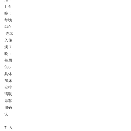
1–6 
晚：
每晚 
£40

·连续
入住
满 7 
晚：
每周 
£85

具体
加床
安排
请联
系客
服确
认

7. 入