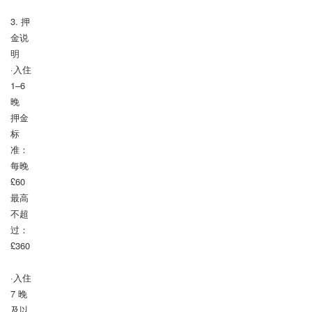
3. 押
金说
明

·入住 
1–6 
晚

押金
标
准：
每晚 
£60

最高
不超
过：
£360

·入住 
7 晚
及以