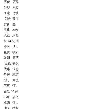
房价
店规
类型
则支
而定

付房
·部分
费/定
房价
金

提供 
5.收
入住
到预
前 24 
订确
小时
认：
免费
收到
取消

酒店
·更低
确认
优惠
信息
价房
或订
型，
单凭
不可
证。

更改 / 
6.到
不可
店入
取消

住：
·长租 
携带