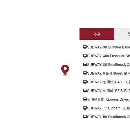
公交
SUBWAY, 90 Summer Lan
SUBWAY, 40a Frederick S
SUBWAY, 80 Smallbrook 
SUBWAY, 6 Bull Street, 
SUBWAY, 伯明翰, B4 7LB,
SUBWAY, 伯明翰, B5 5JR,
伯明翰新街, Queens Drive,
SUBWAY, 77 Digbeth, 伯明
SUBWAY, 80 Smallbrook 
Leon, New Street, 伯明翰,