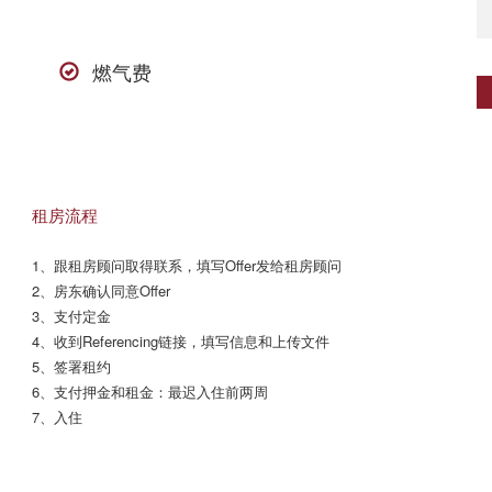
燃气费
租房流程
1、跟租房顾问取得联系，填写Offer发给租房顾问

2、房东确认同意Offer

3、支付定金

4、收到Referencing链接，填写信息和上传文件

5、签署租约

6、支付押金和租金：最迟入住前两周

7、入住