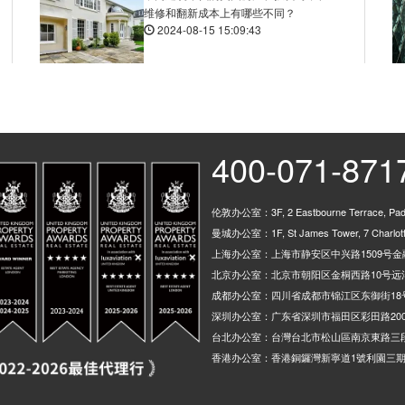
维修和翻新成本上有哪些不同？
2024-08-15 15:09:43
Granville St, 10 Bath Ro
Old Repertory Theatre Sto
Birmingham New Street St
Bromsgrove St Stop Ps2, 
400-071-871
Wrentham St, 124 Bristol 
Bexhill Grove, 68 Bath R
伦敦办公室：3F, 2 Eastbourne Terrace, Padd
Navigation Street, Brunel
曼城办公室：1F, St James Tower, 7 Charlotte
上海办公室：上海市静安区中兴路1509号金融
Metro Grand Central, Ste
北京办公室：北京市朝阳区金桐西路10号远洋
Brunel St, 83 Suffolk St
成都办公室：四川省成都市锦江区东御街18
New St Station (Stop Ns3
深圳办公室：广东省深圳市福田区彩田路200
台北办公室：台灣台北市松山區南京東路三段
Lower Essex St, 144 Sher
香港办公室：香港銅鑼灣新寧道1號利園三期
Markets Stop Mk2, Upper 
Metro Town Hall, Paradis