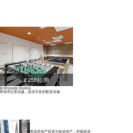
, 伯明翰, B16 8, 英国
0.02米
are, 伯明翰, B1 2NR, 英国
0.01米
t, 伯明翰, B1 2, 英国
0.01米
ad, 伯明翰, B4 7, 英国
0.03米
l Lane, 伯明翰, B5 6, 英国
0.03米
d, 伯明翰, B16 9, 英国
0.03米
t West, 伯明翰, B19 3, 英国
0.00米
Central Birmingham Police Station, Steelhouse Lane, 伯明翰, B4 6, 英国
0.02米
et, 伯明翰, B3 1, 英国
0.01米
￡259起/周
reet, 伯明翰, B4 7DT, 英国
0.02米
•Briggate Studios
寓地理位置优越，提供丰富的配套设施
Birmingham Snow Hill Station Car Park, Livery Street, 伯明翰, B3 2DX, 英国
0.02米
伯明翰, B4 7LG, 英国
0.02米
treet, 伯明翰, B5 4AA, 英国
0.02米
 Holloway Head, 伯明翰, B1 1, 英国
0.02米
ristol Street, 伯明翰, B1 1, 英国
0.02米
英国房地产投资与旅游地产：把握旅游