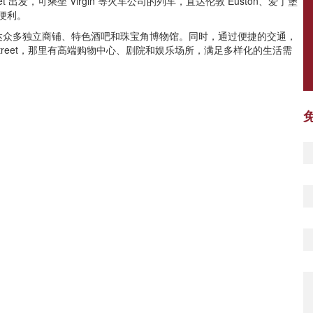
Street 出发，可乘坐 Virgin 等火车公司的列车，直达伦敦 Euston、爱丁堡
分便利。
达众多独立商铺、特色酒吧和珠宝角博物馆。同时，通过便捷的交通，
rloo Street，那里有高端购物中心、剧院和娱乐场所，满足多样化的生活需