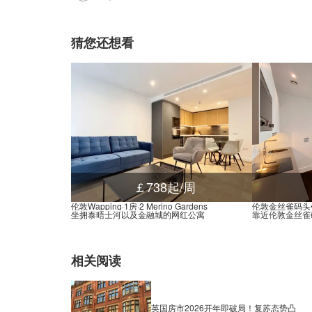
猜您还想看
￡738起/周
伦敦Wapping·1房·2 Merino Gardens
伦敦金丝雀码头•Stu
坐拥泰晤士河以及金融城的网红公寓
靠近伦敦金丝雀
相关阅读
英国房市2026开年即破局！复苏态势凸