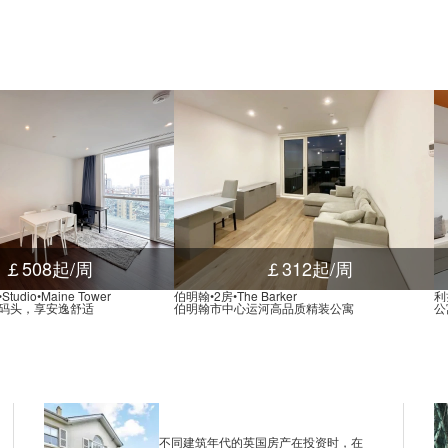
SUBWAY, Broadway Plaza
SUBWAY, Centenary Squ
SUBWAY, Brunswick Stree
SUBWAY, 250 Jennens Ro
Digbeth Bus Station, Mil
SUBWAY, 195 Hagley Roa
SUBWAY, New John Stree
Subway City, Livery Stre
￡508起/周
￡312起/周
Esso, 305 Corporation St
dio•Maine Tower
伯明翰•2房•The Barker
利兹
码头，享安逸舒适
伯明翰市中心运河高品质精装公寓
公
SUBWAY, 6 Bull Street, 
SUBWAY, 90 Navigation S
Ernest St (Stop Hh1), 55
O2 Academy Stop Hf2, 2 B
不同建筑年代的英国房产在投资时，在