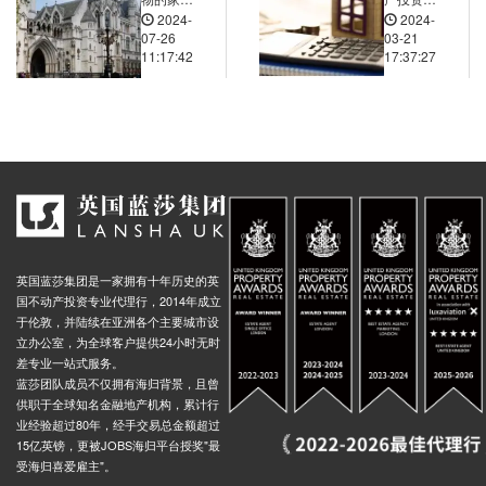
Alexandra Theatre Stop Sf1, 8 Suffolk Street Queensway, 伯明翰, B1 1LS, 英国
0.02米
2024-
2024-
庭，在英
城市规
07-26
03-21
Smallbrook Queensway (Stop Ns5), Smallbrook Queensway, 伯明翰, B5 4, 英国
0.02米
国伦敦买
划：跟随
11:17:42
17:37:27
房置业要
政策导向
St, 10 Bath Row, 伯明翰, B15 1, 英国
0.02米
关注哪些
把握市场
ory Theatre Stop Ns13, Station Street, 伯明翰, B5 4, 英国
0.02米
房屋和社
脉动
区的相关
 New Street Station, Dudley Street, 伯明翰, B5 4, 英国
0.02米
规定？
 St Stop Ps2, 68 Pershore Street, 伯明翰, B5 4, 英国
0.02米
t, 124 Bristol Street, 伯明翰, B5 7, 英国
0.03米
rove, 68 Bath Row, 伯明翰, B15 1, 英国
0.02米
 Street, Brunel Street, 伯明翰, B5 4, 英国
0.02米
英国蓝莎集团是一家拥有十年历史的英
nd Central, Stephenson Street, 伯明翰, B2 4BQ, 英国
0.02米
国不动产投资专业代理行，2014年成立
于伦敦，并陆续在亚洲各个主要城市设
 83 Suffolk Street Queensway, 伯明翰, B1 1TA, 英国
0.02米
立办公室，为全球客户提供24小时无时
差专业一站式服务。
tion (Stop Ns3), St Martins Queensway, 伯明翰, B5 4, 英国
0.02米
蓝莎团队成员不仅拥有海归背景，且曾
x St, 144 Sherlock Street, 伯明翰, B5 6, 英国
0.03米
供职于全球知名金融地产机构，累计行
业经验超过80年，经手交易总金额超过
top Mk2, Upper Dean Street, 伯明翰, B5 5, 英国
0.03米
15亿英镑，更被JOBS海归平台授奖"最
 Hall, Paradise Street, 伯明翰, B1 2, 英国
0.02米
受海归喜爱雇主"。