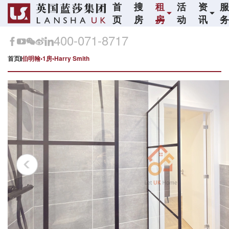
首
搜
租
活
资
页
房
房
动
讯
400-071-8717
首页
伯明翰•1房•Harry Smith