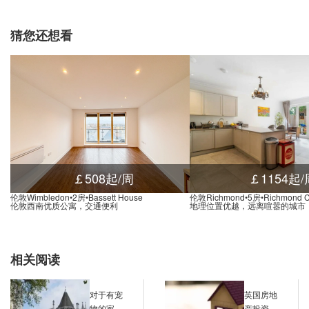
roadway Plaza, 伯明翰, B16 8, 英国
0.02米
entenary Square, 伯明翰, B1 2NR, 英国
0.01米
猜您还想看
runswick Street, 伯明翰, B1 2, 英国
0.01米
50 Jennens Road, 伯明翰, B4 7, 英国
0.03米
s Station, Mill Lane, 伯明翰, B5 6, 英国
0.03米
95 Hagley Road, 伯明翰, B16 9, 英国
0.03米
ew John Street West, 伯明翰, B19 3, 英国
0.00米
Central Birmingham Police Station, Steelhouse Lane, 伯明翰, B4 6, 英国
0.02米
y, Livery Street, 伯明翰, B3 1, 英国
0.01米
￡508起/周
￡1154起/
Corporation Street, 伯明翰, B4 7DT, 英国
0.02米
伦敦Wimbledon•2房•Bassett House
伦敦Richmond•5房•Richmond 
伦敦西南优质公寓，交通便利
地理位置优越，远离喧嚣的城市
Birmingham Snow Hill Station Car Park, Livery Street, 伯明翰, B3 2DX, 英国
0.02米
 Bull Street, 伯明翰, B4 7LG, 英国
0.02米
0 Navigation Street, 伯明翰, B5 4AA, 英国
0.02米
相关阅读
(Stop Hh1), 55 Holloway Head, 伯明翰, B1 1, 英国
0.02米
 Stop Hf2, 2 Bristol Street, 伯明翰, B1 1, 英国
0.02米
对于有宠
英国房地
物的家
产投资与