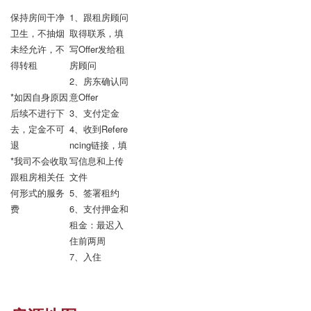
保持房间干净
1、跟租房顾问
卫生，不抽烟

取得联系，填
未经允许，不
写Offer发给租
得转租

房顾问

2、房东确认同
*如因自身原因
意Offer

后续不进行下
3、支付定金

去，定金不可
4、收到Refere
退

ncing链接，填
*我司不会收取
写信息和上传
跟租房相关任
文件

何形式的服务
5、签署租约

费
6、支付押金和
租金：最迟入
住前两周

7、入住