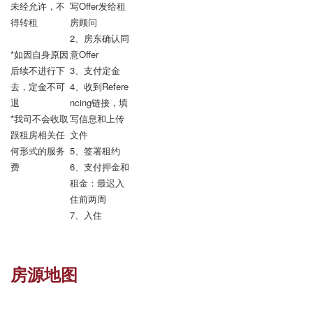
未经允许，不
写Offer发给租
得转租

房顾问

2、房东确认同
*如因自身原因
意Offer

后续不进行下
3、支付定金

去，定金不可
4、收到Refere
退

ncing链接，填
*我司不会收取
写信息和上传
跟租房相关任
文件

何形式的服务
5、签署租约

费
6、支付押金和
租金：最迟入
住前两周

7、入住
房源地图