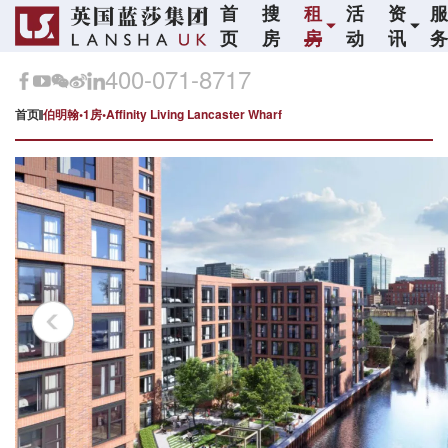
首
搜
租
活
资
页
房
房
动
讯
400-071-8717
首页
伯明翰•1房•Affinity Living Lancaster Wharf