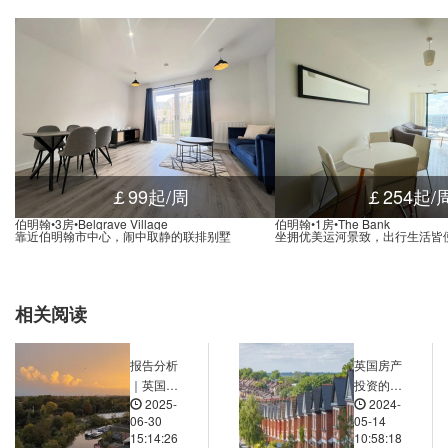
entenary Square, 伯明翰, B1 2NR, 英国
0.02米
runswick Street, 伯明翰, B1 2, 英国
0.02米
50 Jennens Road, 伯明翰, B4 7, 英国
0.01米
s Station, Mill Lane, 伯明翰, B5 6, 英国
0.01米
ew John Street West, 伯明翰, B19 3, 英国
0.02米
Central Birmingham Police Station, Steelhouse Lane, 伯明翰, B4 6, 英国
0.00米
y, Livery Street, 伯明翰, B3 1, 英国
0.01米
￡99起/周
￡254起/
Corporation Street, 伯明翰, B4 7DT, 英国
0.00米
伯明翰•3房•Belgrave Village
伯明翰•1房•The Bank
靠近伯明翰市中心，闹中取静的联排别墅
坐拥优美运河景致，出行生活皆
Birmingham Snow Hill Station Car Park, Livery Street, 伯明翰, B3 2DX, 英国
0.01米
 Bull Street, 伯明翰, B4 7LG, 英国
0.01米
0 Navigation Street, 伯明翰, B5 4AA, 英国
0.01米
相关阅读
(Stop Hh1), 55 Holloway Head, 伯明翰, B1 1, 英国
0.02米
 Stop Hf2, 2 Bristol Street, 伯明翰, B1 1, 英国
0.01米
报告分析
英国房产
｜英国房
投资的风
Alexandra Theatre Stop Sf1, 8 Suffolk Street Queensway, 伯明翰, B1 1LS, 英国
0.01米
2025-
2024-
价五连涨
险与回报
06-30
05-14
Smallbrook Queensway (Stop Ns5), Smallbrook Queensway, 伯明翰, B5 4, 英国
0.01米
后首现回
分析
15:14:26
10:58:18
调！降价