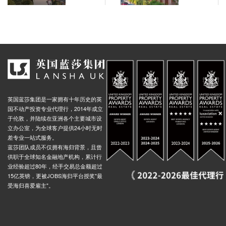
St, 10 Bath Row, 伯明翰, B15 1, 英国
0.02米
潮激活市
ory Theatre Stop Ns13, Station Street, 伯明翰, B5 4, 英国
0.01米
场交易热
度！
 New Street Station, Dudley Street, 伯明翰, B5 4, 英国
0.01米
 St Stop Ps2, 68 Pershore Street, 伯明翰, B5 4, 英国
0.01米
t, 124 Bristol Street, 伯明翰, B5 7, 英国
0.02米
rove, 68 Bath Row, 伯明翰, B15 1, 英国
0.02米
 Street, Brunel Street, 伯明翰, B5 4, 英国
0.01米
英国蓝莎集团是一家拥有十年历史的英
nd Central, Stephenson Street, 伯明翰, B2 4BQ, 英国
0.01米
国不动产投资专业代理行，2014年成立
于伦敦，并陆续在亚洲各个主要城市设
 83 Suffolk Street Queensway, 伯明翰, B1 1TA, 英国
0.01米
立办公室，为全球客户提供24小时无时
差专业一站式服务。
tion (Stop Ns3), St Martins Queensway, 伯明翰, B5 4, 英国
0.01米
蓝莎团队成员不仅拥有海归背景，且曾
x St, 144 Sherlock Street, 伯明翰, B5 6, 英国
0.02米
供职于全球知名金融地产机构，累计行
业经验超过80年，经手交易总金额超过
top Mk2, Upper Dean Street, 伯明翰, B5 5, 英国
0.01米
15亿英镑，更被JOBS海归平台授奖"最
 Hall, Paradise Street, 伯明翰, B1 2, 英国
0.01米
受海归喜爱雇主"。
 34 Sherlock Street, 伯明翰, B5 6, 英国
0.02米
oration Street, Corporation Street, 伯明翰, B2 4LP, 英国
0.01米