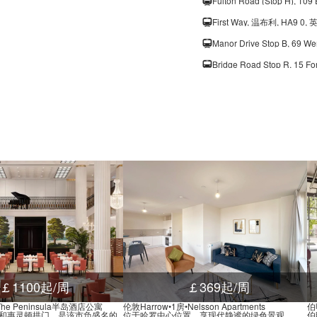
Fulton Road (Stop H), 1
First Way, 温布利, HA9 0,
Manor Drive Stop B, 69 
Bridge Road Stop R, 15 
Lakeside Way Stop C, E
Corringham Road Stop P,
Atlas Road, Fourth Way,
Third Way, South Way, 温
Brook Avenue Stop U, Fo
Carey Way, Fourth Way, 
￡1100起/周
￡369起/周
•The Peninsula半岛酒店公寓
伦敦Harrow•1房•Nelsson Apartments
伯明
和惠灵顿拱门，是该市负盛名的
位于哈罗中心位置，享现代静谧的绿色景观
伯