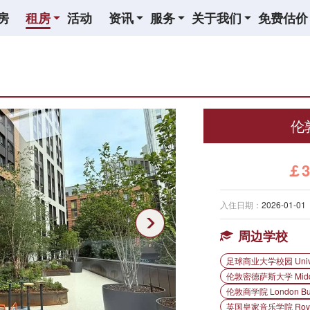
房
租房
活动
资讯
服务
关于我们
免费估价
伦敦
￡3
入住日期：
2026-01-01
周边学校
足球商业大学校园 Universit
伦敦密德萨斯大学 Middles
伦敦商学院 London Busi
英国皇家音乐学院 Royal C