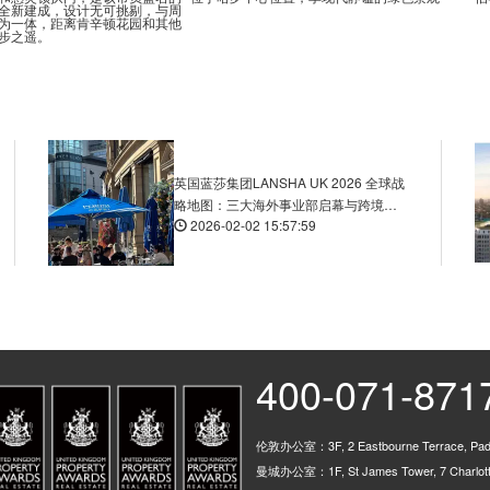
全新建成，设计无可挑剔，与周
为一体，距离肯辛顿花园和其他
步之遥。
英国蓝莎集团LANSHA UK 2026 全球战
略地图：三大海外事业部启幕与跨境生
2026-02-02 15:57:59
态服务再升级
400-071-871
伦敦办公室：3F, 2 Eastbourne Terrace, Padd
曼城办公室：1F, St James Tower, 7 Charlotte