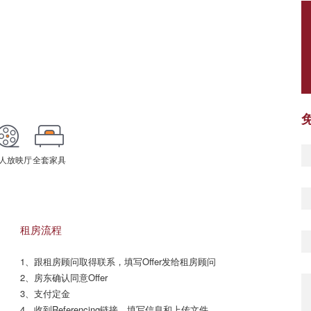
人放映厅
全套家具
租房流程
1、跟租房顾问取得联系，填写Offer发给租房顾问

2、房东确认同意Offer

3、支付定金

4、收到Referencing链接，填写信息和上传文件
