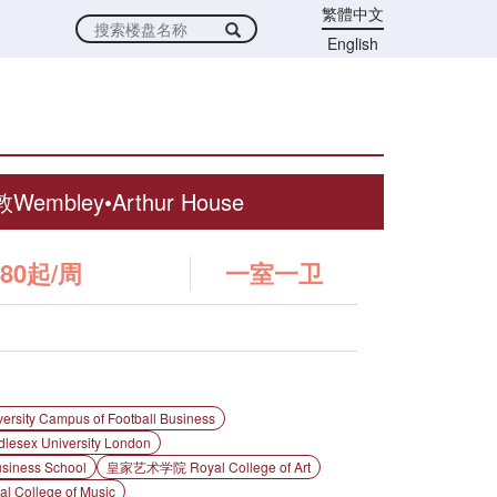
繁體中文
English
Wembley•Arthur House
80起/周
一室一卫
y Campus of Football Business
ex University London
ness School
皇家艺术学院 Royal College of Art
ollege of Music