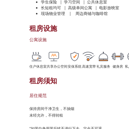
学生保险 | 学习空间 | 公共休息室
长短租均可 | 高级单间公寓 | 电影放映室
现场物业管理 | 周边商铺与咖啡馆
租房设施
公寓设施
住户休息室
共享办公空间
安保系统
高速宽带
礼宾服务
健身房
私
租房须知
居住规范
保持房间干净卫生，不抽烟

未经允许，不得转租

*如因自身原因后续不进行下去，定金不可退
