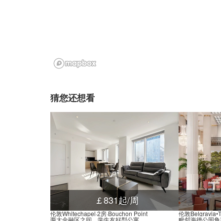
猜您还想看
￡831起/周
伦敦Whitechapel·2房·Bouchon Point
伦敦Belgravia
两大金融区之间，学生友好型公寓
毗邻海德公园角