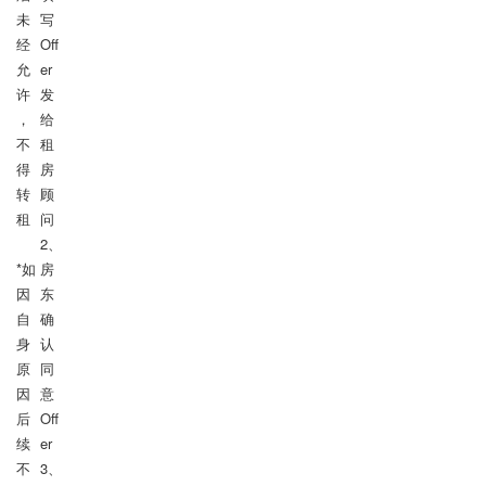
未
写
经
Off
允
er
许
发
，
给
不
租
得
房
转
顾
租

问

2、
*如
房
因
东
自
确
身
认
原
同
因
意
后
Off
续
er

不
3、