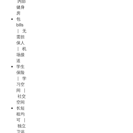
内部
健身
房
包
bills
| 无
需担
保人
| 机
场接
送
学生
保险
| 学
习空
间 |
社交
空间
长短
租均
可 |
独立
卫浴