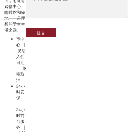
力，附近有
购物中心、
咖啡馆和绿
地——是理
想的学生生
活之选。
提交
市中
心 |
灵活
入住
日期
| 免
费取
消
24小
时安
保
|
24小
时前
台服
务 |