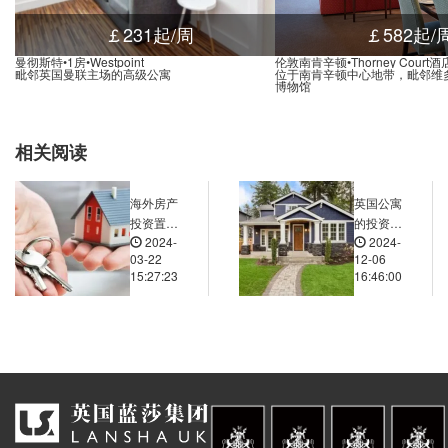
 Road, 161 Brookbank Road, 伦敦, SE13 7DA, 英国
620.79米
￡231起/周
￡582起/
ad, 69 Shell Road, 伦敦, SE13 7DF, 英国
620.94米
曼彻斯特•1房•Westpoint
伦敦南肯辛顿•Thorney Court
毗邻英国曼联主场的高级公寓
位于南肯辛顿中心地带，毗邻维
博物馆
相关阅读
海外房产
英国公寓
投资置
的投资门
2024-
2024-
业：海外
槛相较于
03-22
12-06
市场的吸
其他房产
15:27:23
16:46:00
引力与挑
类型是高
战
是低？