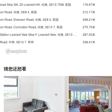
 Road Stop SN, 22 Loampit Hill, 伦敦, SE13 7SW, 英国
176.97米
son Road, 伦敦, SE8 4, 英国
212.17米
son Road, Elverson Road, 伦敦, SE8 4, 英国
268.21米
son Road, Conington Road, 伦敦, SE13 7, 英国
275.70米
Lewisham Station Loampit Vale Stop F, Loampit Vale, 伦敦, SE13 7, 英国
287.02米
 Road, 伦敦, SE13 7, 英国
338.41米
h Rise Stop Ed, 200 Lewisham Road, 伦敦, SE13 7, 英国
347.88米
ham, Station Road, 伦敦, SE13 7, 英国
354.99米
ll Stop EC, Lewisham Road, 伦敦, SE13 7, 英国
418.37米
猜您还想看
Tyrwhitt Roadst Johns Station Stop SL, Loampit Hill, 伦敦, SE13 7, 英国
435.60米
John's Vale, 伦敦, SE8 4EA, 英国
471.48米
Molesworth Street Stop Q, 25 Molesworth Street, 伦敦, SE13 7HF, 英国
499.68米
 Road Stop SV, Brookmill Road, 伦敦, SE8 4, 英国
550.43米
eet Stop C, Parkside Square, 伦敦, SE10 8, 英国
557.40米
d Brookbank Road, 92 Shell Road, 伦敦, SE13 7DF, 英国
561.16米