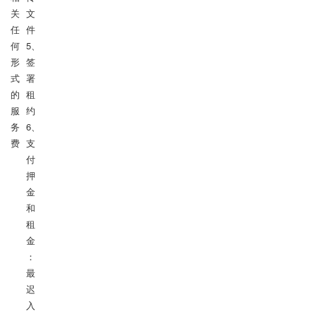
关
文
任
件

何
5、
形
签
式
署
的
租
服
约

务
6、
费
支
付
押
金
和
租
金
：
最
迟
入