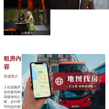
公寓图片
租房内
容
房源简介
入住设施齐
全的套间和
高级单间公
寓，步行即
可到达刘易