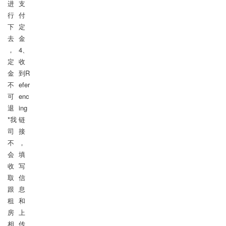
进
支
行
付
下
定
去
金

，
4、
定
收
金
到R
不
efer
可
enc
退

ing
*我
链
司
接
不
，
会
填
收
写
取
信
跟
息
租
和
房
上
相
传