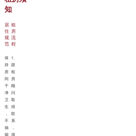
知
居
租
住
房
规
流
范
程
保
1、
持
跟
房
租
间
房
干
顾
净
问
卫
取
生
得
，
联
不
系
抽
，
烟

填