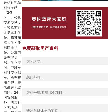
舍姆轻轨站
和火车站
（2/3
区）。公寓
交通便利，
可轻松前往
金史密斯学
院、格林威
治大学和伦
敦国王学
免费获取房产资料
院。公寓内
设有健身
房、学习空
间、电影室
和社交休息
室。所有费
用全包，提
供高速无线
网络、24小
时安保服
务，周边社
区充满活