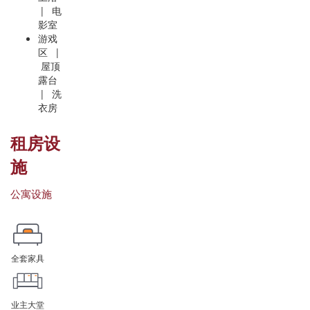
| 电
影室
游戏
区 |
屋顶
露台
| 洗
衣房
租房设
施
公寓设施
全套家具
业主大堂