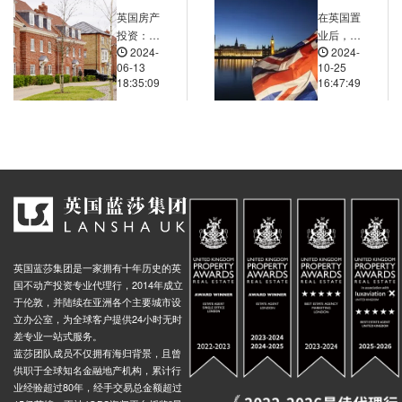
ourtyard Stop E, West India Avenue, 伦敦, E14 4, 英国
0.00米
英国房产
在英国置
rf Pier, Westferry Circus, 伦敦, E14 8, 英国
0.00米
投资：入
业后，如
2024-
2024-
门指南
何参与当
Canary Wharf Elizabeth Line Station, Upper Bank Street, 伦敦, E14 5, 英国
0.01米
06-13
10-25
地的社区
18:35:09
16:47:49
ndia Quay, Billingsgate Road, 伦敦, E14 4, 英国
0.01米
活动以更
好地融入
xchange Square Stop S, Limeharbour, 伦敦, E14 9, 英国
0.02米
当地生
Place, Churchill Place, 伦敦, E14 5, 英国
0.01米
活？
Bryan Road Surrey Docks Farm, Rotherhithe Street, 伦敦, SE16 5, 英国
0.01米
et Stop M, 40 Prusom Street, 伦敦, E1W 3, 英国
0.03米
eet Stop N, Prusom Street, 伦敦, E1W 3NW, 英国
0.03米
Cable Street, 伦敦, E1 2, 英国
0.03米
英国蓝莎集团是一家拥有十年历史的英
Wapping High Street, 伦敦, E1W 3, 英国
0.03米
国不动产投资专业代理行，2014年成立
ell, Watney Street, 伦敦, E1 2, 英国
0.03米
于伦敦，并陆续在亚洲各个主要城市设
立办公室，为全球客户提供24小时无时
 Dock Road, Portree Street, 伦敦, E14 0HU, 英国
0.03米
差专业一站式服务。
d South Bromley, East India Dock Road, 伦敦, E14 0, 英国
蓝莎团队成员不仅拥有海归背景，且曾
0.03米
供职于全球知名金融地产机构，累计行
e Docklands Nelson Dock Pier, 伦敦, SE16 5, 英国
0.01米
业经验超过80年，经手交易总金额超过