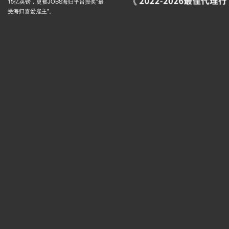
15亿英镑，更被JOBS海归平台授奖"最
rry, Westferry Road, 伦敦, E14 8, 英国
0.00米
受海归喜爱雇主"。
wall, Prestons Road, 伦敦, E14 9, 英国
0.02米
wall, 伦敦, E14 9, 英国
0.02米
Poplar High Street Blackwall (Stop S), M, 260 Poplar High Street, 伦敦, E14 0BQ, 英国
0.02米
eet Stop, Cotton Street, 伦敦, E14 0, 英国
0.02米
Blackwall Tun E India Dock Rd Stop M, Blackwall Tunnel Northern Approach, 伦敦, E14 9, 英国
0.02米
 Stop R, Prestons Road, 伦敦, E14 9, 英国
0.02米
wall, Prestons Road, 伦敦, E14 9, 英国
0.02米
Tunnel (Stop D), East India Dock Road, 伦敦, E14 6, 英国
0.02米
te Market, Trafalgar Way, 伦敦, E14 5, 英国
0.02米
 Saints Church (Stop G), Newby Place, 伦敦, E14 0, 英国
0.02米
Road Stop E, East India Dock Road, 伦敦, E14 0, 英国
0.02米
eet Stop A, East India Dock Road, 伦敦, E14 0ED, 英国
0.02米
ints, East India Dock Road, 伦敦, E14 0, 英国
0.02米
India, Aspen Way, 伦敦, E14 9, 英国
0.03米