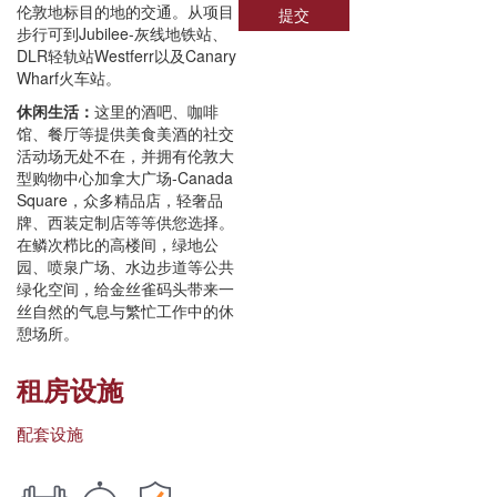
伦敦地标目的地的交通。从项目
提交
步行可到Jubilee-灰线地铁站、
DLR轻轨站Westferr以及Canary
Wharf火车站。
休闲生活：
这里的酒吧、咖啡
馆、餐厅等提供美食美酒的社交
活动场无处不在，并拥有伦敦大
型购物中心加拿大广场-Canada
Square，众多精品店，轻奢品
牌、西装定制店等等供您选择。
在鳞次栉比的高楼间，绿地公
园、喷泉广场、水边步道等公共
绿化空间，给金丝雀码头带来一
丝自然的气息与繁忙工作中的休
憩场所。
租房设施
配套设施