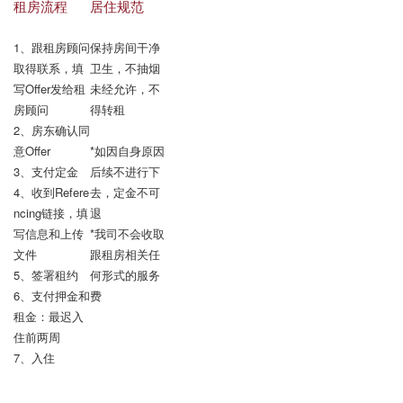
租房流程
居住规范
1、跟租房顾问
保持房间干净
取得联系，填
卫生，不抽烟

写Offer发给租
未经允许，不
房顾问

得转租

2、房东确认同
意Offer

*如因自身原因
3、支付定金

后续不进行下
4、收到Refere
去，定金不可
ncing链接，填
退

写信息和上传
*我司不会收取
文件

跟租房相关任
5、签署租约

何形式的服务
6、支付押金和
费
租金：最迟入
住前两周

7、入住