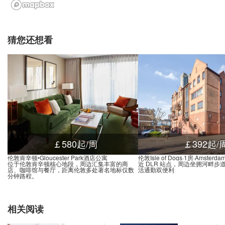
ridge Stop E, Prestons Road, 伦敦, E14 9NP, 英国
0.02米
 Stop BD, Blackwall Way, 伦敦, E14 9, 英国
0.02米
North Crescent Business Centre (Stop J), Cody Road, 伦敦, E16 4, 英国
0.03米
猜您还想看
s Road Stop A, Marsh Wall, 伦敦, E14 9, 英国
0.01米
ys, 161 Marsh Wall, 伦敦, E14 9SJ, 英国
0.01米
ay Stop B, Marsh Wall, 伦敦, E14 9, 英国
0.01米
reet (Stop B), Cuba Street, 伦敦, E14 8, 英国
0.01米
t Stop U, 24 Westferry Road, 伦敦, E14 8LU, 英国
0.01米
 Heron Quay Stop A, Westferry Road, 伦敦, E14 8, 英国
0.00米
Barkantine Clinic Hutchings St (Stop C), 50 Westferry Road, 伦敦, E14 3AQ, 英国
0.01米
￡580起/周
￡392起/
y, Marsh Wall, 伦敦, E14 9, 英国
0.01米
伦敦肯辛顿•Gloucester Park酒店公寓
伦敦Isle of Dogs·1房·Amsterda
位于伦敦肯辛顿核心地段，周边汇集丰富的商
近 DLR 站点，周边坐拥河畔步
y Wharf, North Colonnade, 伦敦, E14 5, 英国
0.01米
店、咖啡馆与餐厅，距离伦敦多处著名地标仅数
活通勤双便利
分钟路程。
Sir John McDougal Gardens (Stop S), 167 Westferry Road, 伦敦, E14 8NT, 英国
0.01米
uare South Stop J, Canada Square, 伦敦, E14 5, 英国
0.01米
相关阅读
 Avenue Stop C, West India Avenue, 伦敦, E14 4, 英国
0.00米