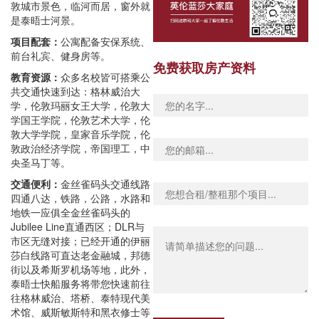
敦城市景色，临河而居，窗外就
是泰晤士河景。
项目配套：
公寓配备安保系统、
前台礼宾、健身房等。
免费获取房产资料
教育资源：
众多名校皆可搭乘公
共交通快速到达：格林威治大
学，伦敦玛丽女王大学，伦敦大
学国王学院，伦敦艺术大学，伦
敦大学学院，皇家音乐学院，伦
敦政治经济学院，帝国理工，中
央圣马丁等。
交通便利：
金丝雀码头交通线路
四通八达，铁路，公路，水路和
地铁一应俱全金丝雀码头的
Jubilee Line直通西区；DLR与
市区无缝对接；已经开通的伊丽
莎白线路可直达老金融城，邦德
街以及希斯罗机场等地，此外，
泰晤士快船服务将带您快速前往
往格林威治、塔桥、泰特现代美
术馆、威斯敏斯特和黑衣修士等