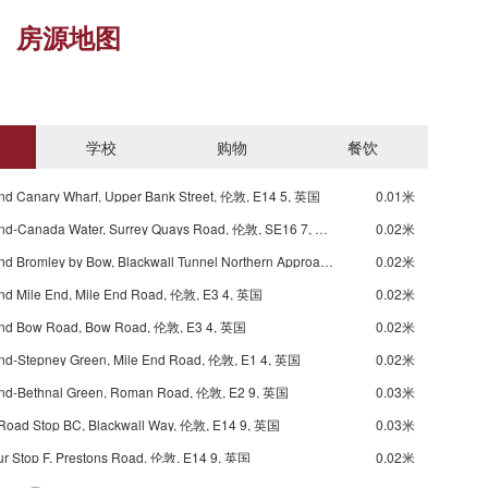
房源地图
学校
购物
餐饮
nd Canary Wharf, Upper Bank Street, 伦敦, E14 5, 英国
0.01米
Underground-Canada Water, Surrey Quays Road, 伦敦, SE16 7, 英国
0.02米
Underground Bromley by Bow, Blackwall Tunnel Northern Approach, 伦敦, E3 3, 英国
0.02米
nd Mile End, Mile End Road, 伦敦, E3 4, 英国
0.02米
nd Bow Road, Bow Road, 伦敦, E3 4, 英国
0.02米
nd-Stepney Green, Mile End Road, 伦敦, E1 4, 英国
0.02米
nd-Bethnal Green, Roman Road, 伦敦, E2 9, 英国
0.03米
Road Stop BC, Blackwall Way, 伦敦, E14 9, 英国
0.03米
r Stop F, Prestons Road, 伦敦, E14 9, 英国
0.02米