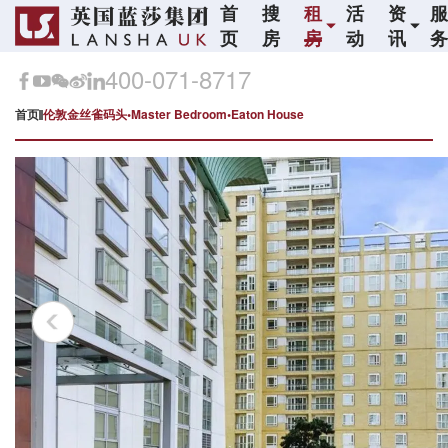
首
搜
租
活
资
页
房
房
动
讯
400-071-8717
首页
伦敦金丝雀码头•Master Bedroom•Eaton House