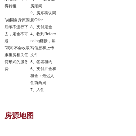
得转租

房顾问

2、房东确认同
*如因自身原因
意Offer

后续不进行下
3、支付定金

去，定金不可
4、收到Refere
退

ncing链接，填
*我司不会收取
写信息和上传
跟租房相关任
文件

何形式的服务
5、签署租约

费
6、支付押金和
租金：最迟入
住前两周

7、入住
房源地图