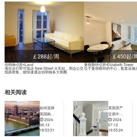
￡288起/周
￡450起/
伯明翰•2房•iLand
曼彻斯特•2房•Elizabeth Tower
项目步行即可抵达 New Street 火车站，周边公交
位于曼彻斯特的中心，配套设施
线路密集，能快速通达伯明翰各大商圈
相关阅读
如何选择
英国房产
英国购房
交易中的
2024-
2024-
贷款中的
谈判技巧
06-13
07-12
“对的银
与策略
18:53:31
19:55:24
行”