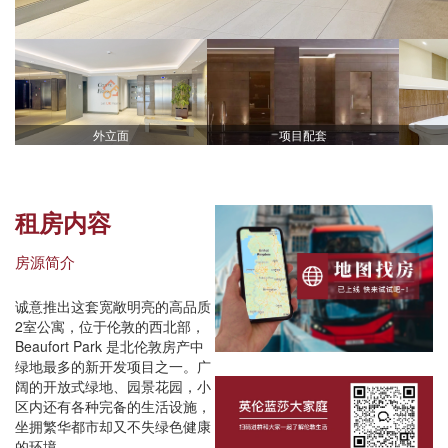
外立面
项目配套
租房内容
房源简介
诚意推出这套宽敞明亮的高品质
2室公寓，位于伦敦的西北部，
Beaufort Park 是北伦敦房产中
绿地最多的新开发项目之一。广
阔的开放式绿地、园景花园，小
区内还有各种完备的生活设施，
坐拥繁华都市却又不失绿色健康
的环境。