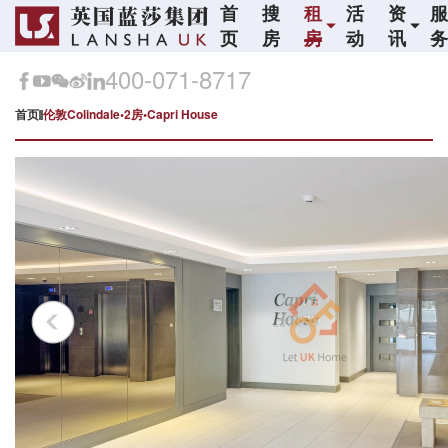
首
搜
租
活
资
页
房
房
动
讯
400-071-8717
首页
伦敦Colindale•2房•Capri House