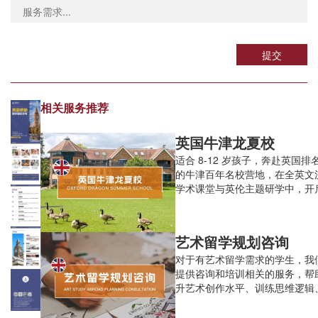
提交
相关服务推荐
英国牛津龙夏校
适合 8-12 岁孩子，奔赴英国排名
的牛津百年名校营地，在全英文
学术课堂与英伦主题研学中，开
离家的成长蜕变。
艺术留学规划咨询
对于有艺术留学需求的学生，我
提供咨询和培训相关的服务，帮
升艺术创作水平、训练思维逻辑
背景、打造高质量作品集等，助
梦校offer。