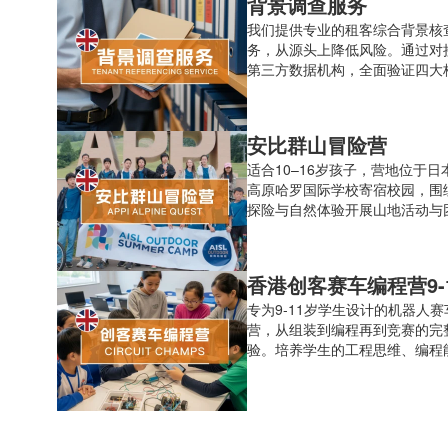
背景调查服务
我们提供专业的租客综合背景核
务，从源头上降低风险。通过对
第三方数据机构，全面验证四大
度。
安比群山冒险营
适合10–16岁孩子，营地位于日
高原哈罗国际学校寄宿校园，围
探险与自然体验开展山地活动与
作，在沉浸式生活中培养独立性
意识。5.5天住宿营
香港创客赛车编程营9-
专为9-11岁学生设计的机器人
营，从组装到编程再到竞赛的完
验。培养学生的工程思维、编程
创新精神。