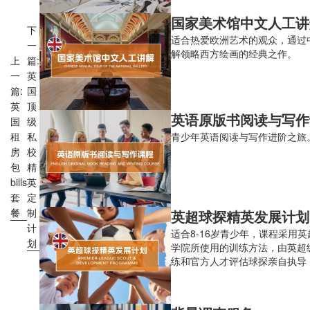
国家美术馆中文人工讲
下
适合热爱欧洲艺术的观众，通过
一
解领略西方绘画的经典之作。
上
篇:
一
英
篇:
国
英
顶
英语原版书阅读与写作
国
级
租
私
青少年英语阅读与写作进阶之旅
房
校
包
精
bills
英
套
定
餐
制
英超球探精英发展计划
计
适合8-16岁青少年，课程采用
划
学院所使用的训练方法，由英超
练和官方人才评估球探亲自执导
生真正走进职业足球的发展路径。
7(半日营）