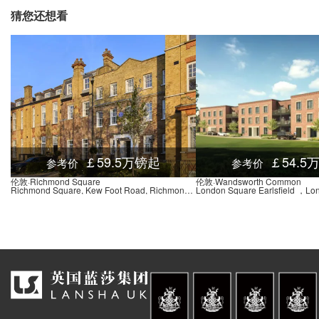
猜您还想看
￡59.5万镑起
￡54.5
参考价
参考价
伦敦·Richmond Square
伦敦·Wandsworth Common
Richmond Square, Kew Foot Road, Richmond, London TW9 2TE
London Square Earlsfield ，L