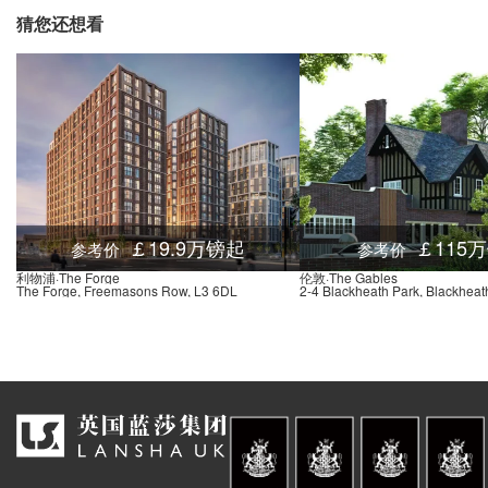
猜您还想看
￡19.9万镑起
￡115
参考价
参考价
利物浦·The Forge
伦敦·The Gables
The Forge, Freemasons Row, L3 6DL