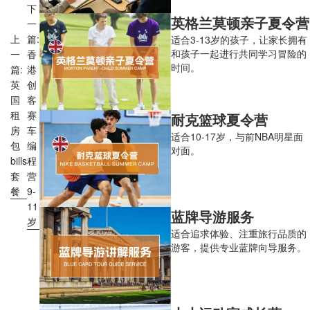
下
英格兰莫顿亲子夏令营
一
上
篇:
适合3-13岁的孩子，让家长拥有
和孩子一起进行共同学习冒险的
一
香
时间。
篇:
港
英
创
国
客
租
赛
耐克篮球夏令营
房
车
适合10-17岁，与前NBA明星面
包
编
对面。
bills
程
套
营
餐
9-
11
蓝牌导游服务
岁
适合追求体验、注重旅行品质的
游客，提供专业蓝牌向导服务。