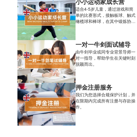
小小运动家成长营
适合4-5岁儿童，通过游戏和简
单的比赛形式，接触板球、触式
橄榄球和棒球，在其中锻炼协调
能力，培养自信，提高对运动的
热爱。5天半日营
一对一牛剑面试辅导
由牛剑毕业或同专业背景导师一
对一指导，帮助学生在关键时刻
脱颖而出。
押金注册服务
我们为您选择合规保护计划，并
在限期内完成所有注册与存款操
作。