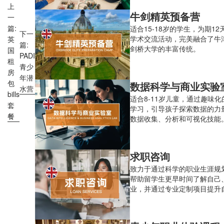
上
牛剑精英预备营
一
篇:
适合15-18岁的学生，为期12
下一
学术交流活动，完美融合了牛
英
篇:
剑桥大学的丰富传统。
国
PADI
租
青少
房
年潜
包
数据科学与商业实验
水营
bills
适合8-11岁儿童，通过趣味
套
学习，引导孩子探索数据的力
餐
数据收集、分析和可视化技能
实商业场景，培养数据思维和
力，为未来的数字时代做好准
日营
求职咨询
致力于通过科学的职业生涯规
帮助留学生更早时间了解自己
业，并通过专业定制项目提升
场竞争力与综合背景，从而最
业生涯长远的成功。