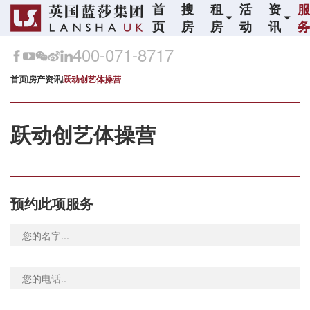
首
搜
租
活
资
页
房
房
动
讯
400-071-8717
首页
房产资讯
跃动创艺体操营
跃动创艺体操营
预约此项服务