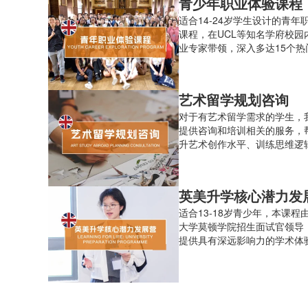
青少年职业体验课程
适合14-24岁学生设计的青年
课程，在UCL等知名学府校园
业专家带领，深入多达15个热
行业大咖近距离学习真正动手
验。
艺术留学规划咨询
对于有艺术留学需求的学生，
提供咨询和培训相关的服务，
升艺术创作水平、训练思维逻
背景、打造高质量作品集等，
梦校offer。
英美升学核心潜力发
适合13-18岁青少年，本课程
大学莫顿学院招生面试官领导
提供具有深远影响力的学术体
理解英国、美国及其他世界一
何识别学术潜力，以及学生如
开始培养这些关键能力。5天