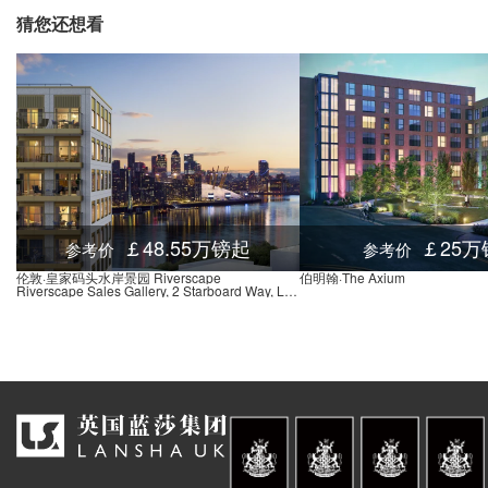
猜您还想看
￡48.55万镑起
￡25万
参考价
参考价
伦敦·皇家码头水岸景园 Riverscape
伯明翰·The Axium
Riverscape Sales Gallery, 2 Starboard Way, London E16 2JX