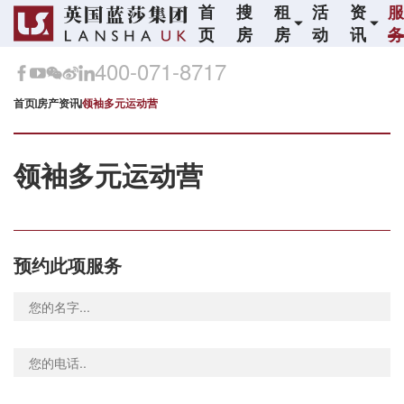
首
搜
租
活
资
页
房
房
动
讯
400-071-8717
首页
房产资讯
领袖多元运动营
领袖多元运动营
预约此项服务