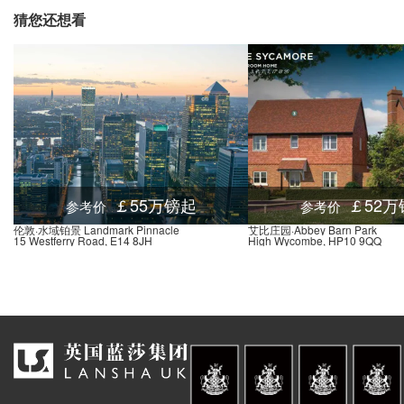
猜您还想看
￡55万镑起
￡52万
参考价
参考价
伦敦·水域铂景 Landmark Pinnacle
艾比庄园·Abbey Barn Park
15 Westferry Road, E14 8JH
High Wycombe, HP10 9QQ