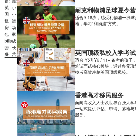
篇:
篇:
英
小
耐克利物浦足球夏令营
国
小
适合9-16岁，感受利物浦一线
租
运
地，学习“利物浦”方式。
房
动
包
家
bills
成
套
长
英国顶级私校⼊学考试
餐
营
适合 Y5升Y6 / 11+ 备考的孩
笔试面试核心模块，通过多元班
模考高效冲刺英国顶级私校。
香港高才移民服务
面向高收入人士及世界百强大学
一站式提供评估、申请、落地与
服务。