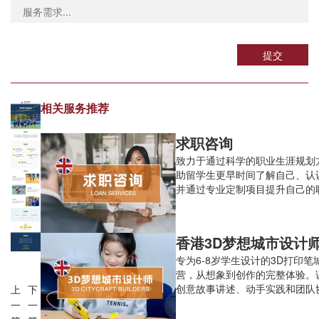
提交
相关服务推荐
求职咨询
致力于通过科学的职业生涯规划
助留学生更早时间了解自己、认
并通过专业定制项目提升自己的
力与综合背景，从而最终取得职
远的成功。
香港3D梦想城市设计师
专为6-8岁学生设计的3D打印笔
营，从想象到创作的完整体验。
创意故事讲述、动手实践和团队
上
下
养学生的空间思维、创造力和早期
一
一
基础。