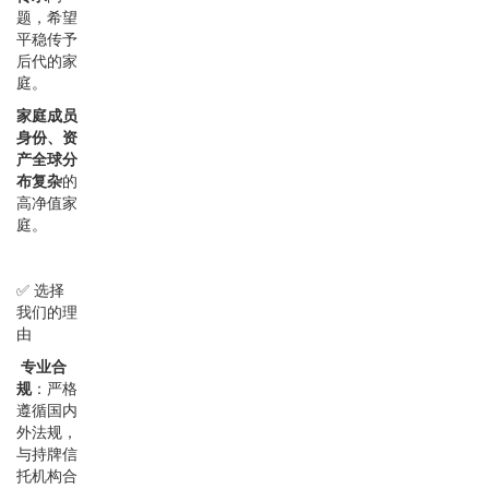
题，希望
平稳传予
后代的家
庭。
家庭成员
身份、资
产全球分
布复杂
的
高净值家
庭。
✅ 选择
我们的理
由
专业合
规
：严格
遵循国内
外法规，
与持牌信
托机构合