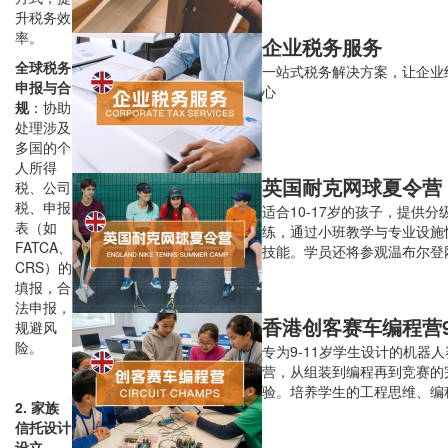
升税务效
率。
企业税务服务
全球税务
一站式税务解决方案，让企业
申报与合
心
规
：协助
处理涉及
多国的个
人所得
英国耐克网球夏令营
税、公司
税、申报
适合10-17岁的孩子，提供分
表（如
练，通过小班教学与专业设施
FATCA、
技能。学员还将参观温布尔登
CRS）的
心，亲身感受这项运动的历史
填报，合
事氛围。
法申报，
香港创客赛车编程营9
规避风
险。
专为9-11岁学生设计的机器
营，从组装到编程再到竞赛的
验。培养学生的工程思维、编
2. 家族
创新精神。
信托设计
设立