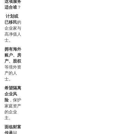
这项服务
适合谁
？
计划或
已移民
的
企业家与
高净值人
士。
拥有海外
账户、房
产、股权
等境外资
产的人
士。
希望隔离
企业风
险
，保护
家庭资产
的企业
主。
面临财富
传承
问