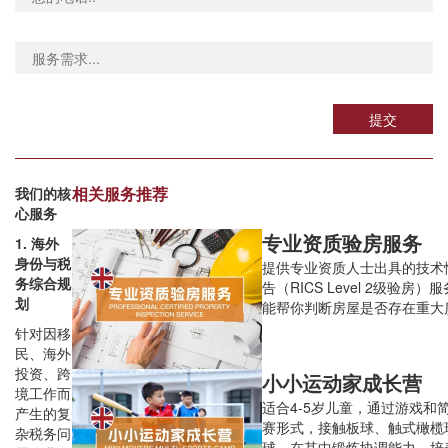
提交
相关服务推荐
我们的核
心服务
专业资质验房服务
1. 海外
身份与税
提供专业资质人士出具的技术
务综合规
告（RICS Level 2级验房）
划
能帮你判断房屋是否存在重大
患，更能精准预判未来维修成
针对因移
房决策更理性、资产更安全。
民、海外
投资、跨
小小运动家成长营
境工作而
适合4-5岁儿童，通过游戏和
产生的复
赛形式，接触板球、触式橄榄
杂税务问
球，在其中锻炼协调能力，培