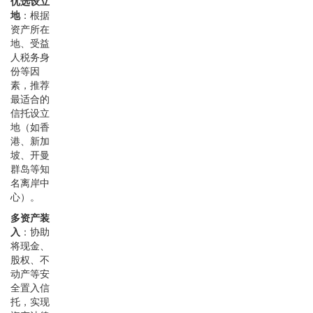
优选设立
地
：根据
资产所在
地、受益
人税务身
份等因
素，推荐
最适合的
信托设立
地（如香
港、新加
坡、开曼
群岛等知
名离岸中
心）。
多资产装
入
：协助
将现金、
股权、不
动产等安
全置入信
托，实现