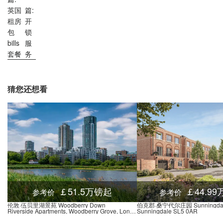
英国
篇:
租房
开
包
锁
bills
服
套餐
务
猜您还想看
￡51.5万镑起
￡44.9
参考价
参考价
伦敦·伍贝里湖景苑 Woodberry Down
伯克郡·桑宁代尔庄园 Sunningdale
Riverside Apartments, Woodberry Grove, London, N4 2BA
Sunningdale SL5 0AR