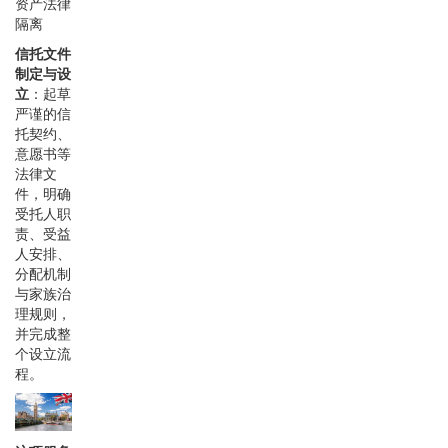
资产法律
隔离
信托文件
制定与设
立
：起草
严谨的信
托契约、
意愿书等
法律文
件，明确
受托人职
责、受益
人安排、
分配机制
与家族治
理规则，
并完成整
个设立流
程。