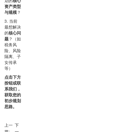
划的
核心
资产类型
与规模
？
3. 当前
最想解决
的
核心问
题
？（如
税务风
险、风险
隔离、子
女传承
等）
点击下方
按钮或联
系我们，
获取您的
初步规划
思路。
上一
下
篇:
一