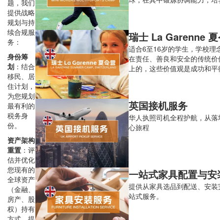
题，我们
提高对运动的热爱。5天半日
提供战略
规划与持
续合规服
瑞士 La Garenne 
务：
适合6至16岁的学生，学校理
身份筹
在责任、善良和安全的传统价
划
：结合
上的，这些价值观是成功和平
移民、居
关键要素。
住计划，
为您规划
英国接机服务
最有利的
税务身
华人执照司机全程护航，从落
份。
心旅程
资产架构
重置
：评
估并优化
您现有的
一站式家具配置与安
全球资产
提供从家具选品到配送、安装
（金融、
站式服务。
房产、股
权）持有
方式，提