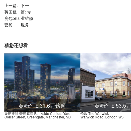
上一篇:
下一
英国租
篇: 专
房包bills
业维修
套餐
服务
猜您还想看
￡31.6万镑起
￡53.5
参考价
参考价
曼彻斯特·豪郦庭院 Bankside Colliers Yard
伦敦·The Warwick
Collier Street, Greengate, Manchester, M3
Warwick Road, London W5