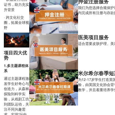
押金注册服务
证书，助力充实
我们为您选择合规保护
升背景
内完成所有注册与存款
· 跨文化社交
圈，拓展全球视
野
医美项目服务
适合需要皮肤护理、美
项目四大优
势
1.多主题课程体
系
米尔希尔春季短
通过主题课程激
为12-17岁学生打造
发学生好奇心与
验，由英国文化协会背
创造力，从森林
教学，并且着重培养学
探险到科学实
验，从戏剧工坊
到团队运动，关
注不同兴趣需
求，实现“玩中