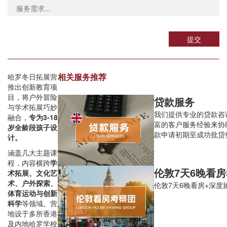
提交
相关服务推荐
哈罗冬日拓展营
推出创新教育项
目，将户外冒险
贷款服务
与学术拓展巧妙
我们提供专业的贷款咨
融合，
专为3-18
富的客户服务经验来协
岁全龄段孩子设
款申请初期至成功批贷
计。
涵盖几大主题课
程，内容横跨
学
伦敦7天6晚看
术拓展、文化艺
术、户外探索、
伦敦7天6晚看房+深度
体育运动与创新
科学
等领域。营
地设于多所香港
及内地哈罗学校