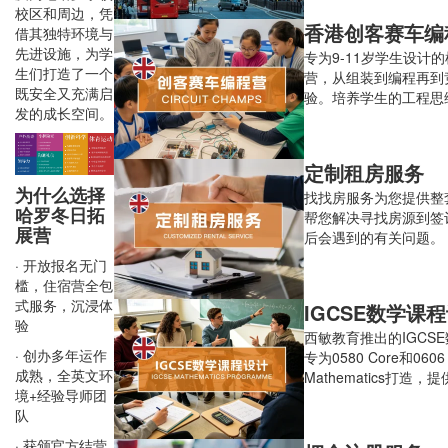
校区和周边，凭
香港创客赛车编程
借其独特环境与
先进设施，为学
专为9-11岁学生设计
生们打造了一个
营，从组装到编程再到
既安全又充满启
验。培养学生的工程思
发的成长空间。
创新精神。
定制租房服务
为什么选择
找找房服务为您提供整
哈罗冬日拓
帮您解决寻找房源到签
展营
后会遇到的有关问题。
· 开放报名无门
槛，住宿营全包
式服务，沉浸体
IGCSE数学课
验
西敏教育推出的IGCS
· 创办多年运作
专为0580 Core和0606 A
成熟，全英文环
Mathematics打造，
境+经验导师团
的模块化双考纲教学与
队
型。
· 获颁官方结营