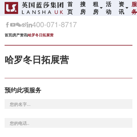
首
搜
租
活
资
页
房
房
动
讯
400-071-8717
首页
房产资讯
哈罗冬日拓展营
哈罗冬日拓展营
预约此项服务