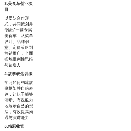
3.美食车创业项
目
以团队合作形
式，共同策划并
“推出”一辆专属
美食车—从菜单
设计、品牌创
意、定价策略到
营销推广，全面
锻炼批判性思维
与创造力
4.故事表达训练
学习如何构建故
事框架并自信表
达，让孩子能够
清晰、有说服力
地展示自己的想
法，有效提高沟
通与演讲能力
5.精彩收官