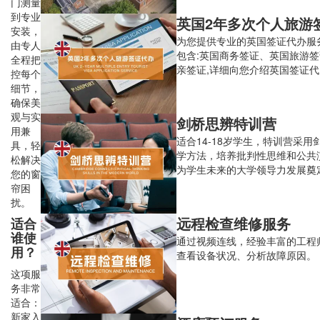
门测量
到专业
安装，
为您提供专业的英国签证代办服
由专人
包含:英国商务签证、英国旅游
全程把
亲签证,详细向您介绍英国签证
控每个
料、办理费用、签证时间和英国
细节，
供签证预约、材料审核、整理 
确保美
策划、表格填写、资料翻译和面
观与实
剑桥思辨特训营
务，最大限度提高您的签证通过
用兼
适合14-18岁学生，特训营采用
具，轻
学方法，培养批判性思维和公共
松解决
为学生未来的大学领导力发展奠
您的窗
础。5天日营
帘困
扰。
远程检查维修服务
适合
谁使
通过视频连线，经验丰富的工程
用？
查看设备状况、分析故障原因。
这项服
务非常
适合：
新家入