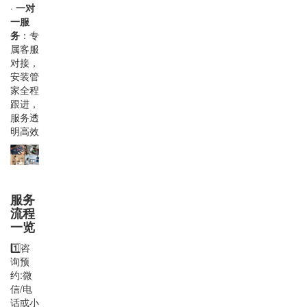
·
一对
一服
务
：专
属客服
对接，
安装管
家全程
跟进，
服务透
明高效
服务
流程
一览
1️⃣咨
询预
约:微
信/电
话或小