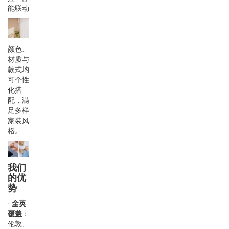
能联动
颜色、
材质与
款式均
可个性
化搭
配，满
足多样
家装风
格。
我们
的优
势
·
全英
覆盖
：
伦敦、