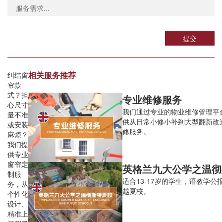
提交
相关服务推荐
纠结窗
帘款
式？担
专业维修服务
心尺寸
我们通过专业的物业维修管理平
量不准
供从日常小修小补到大型翻新改
或安装
修服务。
麻烦？
我们提
供专业
窗帘定
制服
适合13-17岁的学生，语教学公
务，从
越夏校。
个性化
设计、
精准上