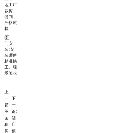
地工厂
裁剪、
缝制，
严格质
检
5️⃣上
门安
装:安
装师傅
精准施
工、现
场验收
上
一
下
篇:
一
英
篇:
国
酒
租
店
房
预