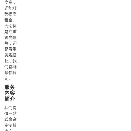
度高，
还能顺
势提高
租金。
无论你
是注重
遮光隔
热，还
是看重
美观搭
配，我
们都能
帮你搞
定。
服务
内容
简介
我们提
供一站
式窗帘
定制解
决方