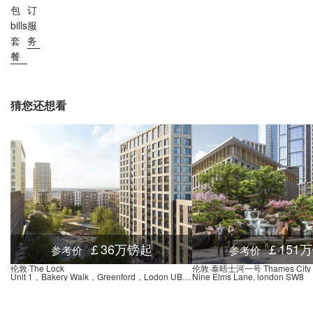
包
订
bills
服
套
务
餐
猜您还想看
￡36万镑起
￡151
参考价
参考价
伦敦·The Lock
伦敦·泰晤士河一号 Thames City
Unit 1，Bakery Walk，Greenford，Lodon UB6 0GQ
Nine Elms Lane, london SW8