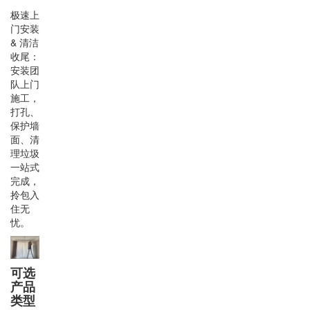
极速上
门安装
& 清洁
收尾：
安装团
队上门
施工，
打孔、
保护墙
面、清
理垃圾
一站式
完成，
拎包入
住无
忧。
可选
产品
类型