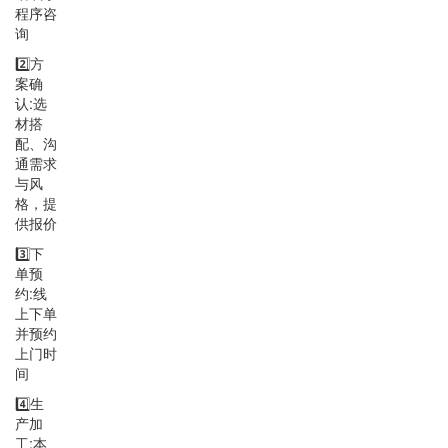
程序咨
询
2️⃣方
案确
认:选
材搭
配、沟
通需求
与风
格，提
供报价
3️⃣下
单预
约:线
上下单
并预约
上门时
间
4️⃣生
产加
工:本