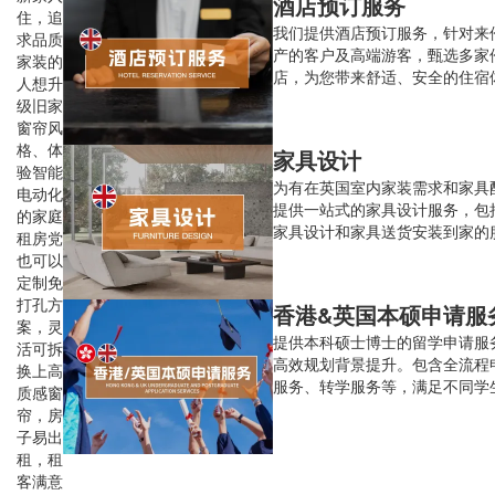
酒店预订服务
住，追
我们提供酒店预订服务，针对来
求品质
产的客户及高端游客，甄选多家
家装的
店，为您带来舒适、安全的住宿
人想升
级旧家
窗帘风
格、体
家具设计
验智能
为有在英国室内家装需求和家具
电动化
提供一站式的家具设计服务，包
的家庭
家具设计和家具送货安装到家的
租房党
也可以
定制免
打孔方
香港&英国本硕申请服
案，灵
提供本科硕士博士的留学申请服
活可拆
高效规划背景提升。包含全流程
换上高
服务、转学服务等，满足不同学
质感窗
请需求。
帘，房
子易出
租，租
客满意