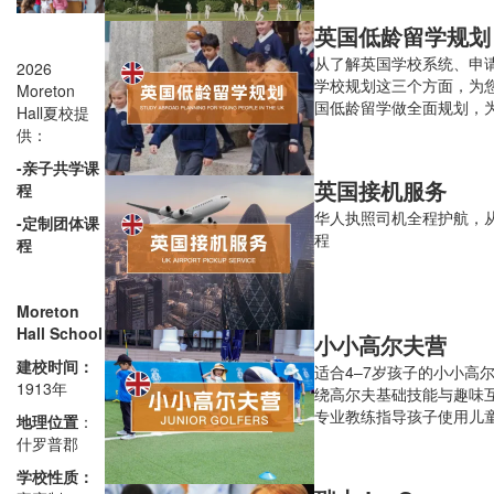
英国低龄留学规划
从了解英国学校系统、申
2026
学校规划这三个方面，为
Moreton
国低龄留学做全面规划，
Hall夏校提
铺路！
供：
-亲子共学课
英国接机服务
程
华人执照司机全程护航，
-定制团体课
程
程
Moreton
Hall School
小小高尔夫营
建校时间：
适合4–7岁孩子的小小高
1913年
绕高尔夫基础技能与趣味
专业教练指导孩子使用儿
地理位置
：
杆、手眼协调及运动技巧
什罗普郡
设计等游戏激发创造力、
学校性质：
精神。4个半天的日营