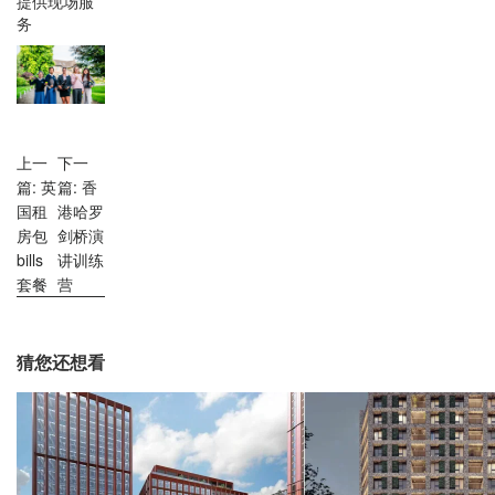
提供现场服
务
上一
下一
篇: 英
篇: 香
国租
港哈罗
房包
剑桥演
bills
讲训练
套餐
营
猜您还想看