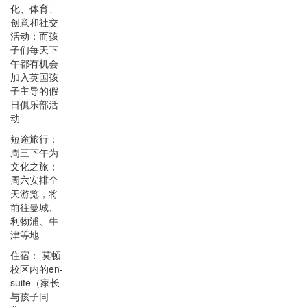
化、体育、
创意和社交
活动；而孩
子们每天下
午都有机会
加入英国孩
子主导的假
日俱乐部活
动
短途旅行：
周三下午为
文化之旅；
周六安排全
天游览，将
前往曼城、
利物浦、牛
津等地
住宿： 莫顿
校区内的en-
suite（家长
与孩子同