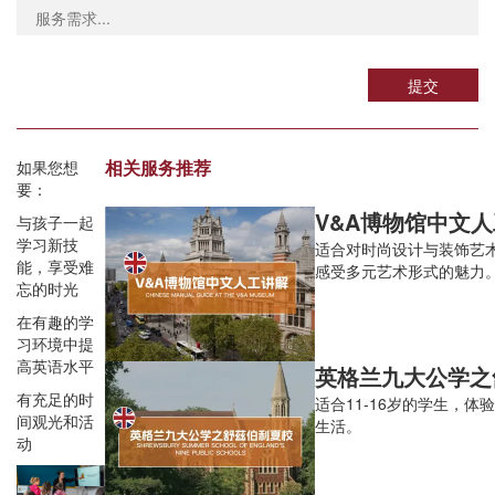
提交
相关服务推荐
如果您想
要：
V&A博物馆中文
与孩子一起
学习新技
适合对时尚设计与装饰艺
能，享受难
感受多元艺术形式的魅力
忘的时光
在有趣的学
习环境中提
高英语水平
有充足的时
适合11-16岁的学生，体
间观光和活
生活。
动