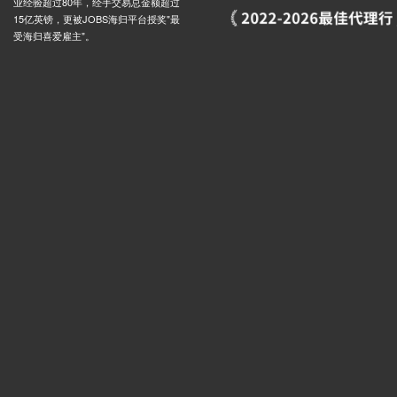
业经验超过80年，经手交易总金额超过
15亿英镑，更被JOBS海归平台授奖"最
受海归喜爱雇主"。