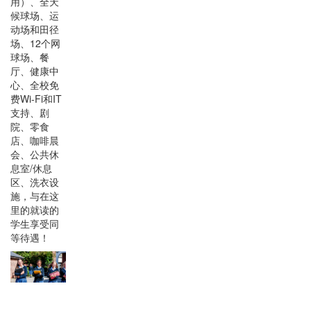
用）、全天
候球场、运
动场和田径
场、12个网
球场、餐
厅、健康中
心、全校免
费Wi-Fi和IT
支持、剧
院、零食
店、咖啡晨
会、公共休
息室/休息
区、洗衣设
施，与在这
里的就读的
学生享受同
等待遇！