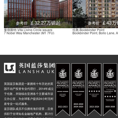
￡32.27万镑起
￡43万
参考价
参考价
曼彻斯特·Vita Living Circle square
伦敦·Bookbinder Point
7 Nobel Way Manchester (M1 7FU)
Bookbinder Point, Bollo Lane, 
英国蓝莎集团是一家拥有十年历史的英
国不动产投资专业代理行，2014年成立
于伦敦，并陆续在亚洲各个主要城市设
立办公室，为全球客户提供24小时无时
差专业一站式服务。
蓝莎团队成员不仅拥有海归背景，且曾
供职于全球知名金融地产机构，累计行