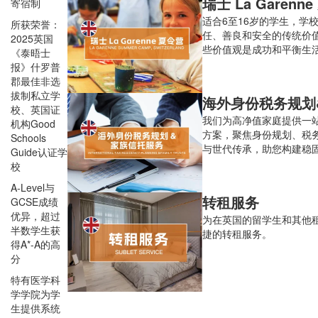
瑞士 La Garenn
寄宿制
适合6至16岁的学生，学
所获荣誉：
任、善良和安全的传统价
2025英国
些价值观是成功和平衡生
《泰晤士
报》什罗普
郡最佳非选
拔制私立学
校、英国证
我们为高净值家庭提供一
机构Good
方案，聚焦身份规划、税
Schools
与世代传承，助您构建稳
Guide认证学
构。
校
A-Level与
转租服务
GCSE成绩
优异，超过
为在英国的留学生和其他
半数学生获
捷的转租服务。
得A*-A的高
分
特有医学科
学学院为学
生提供系统