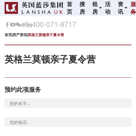
首
搜
租
活
资
页
房
房
动
讯
400-071-8717
首页
房产资讯
英格兰莫顿亲子夏令营
英格兰莫顿亲子夏令营
预约此项服务