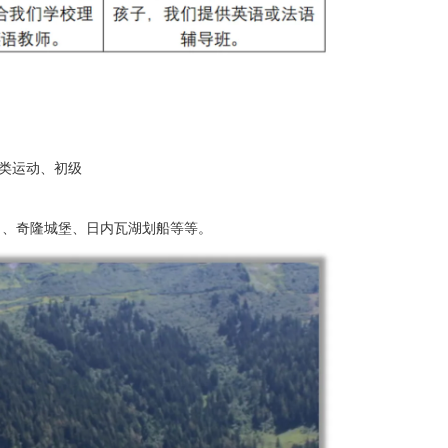
球类运动、初级
 、奇隆城堡、日内瓦湖划船等等。