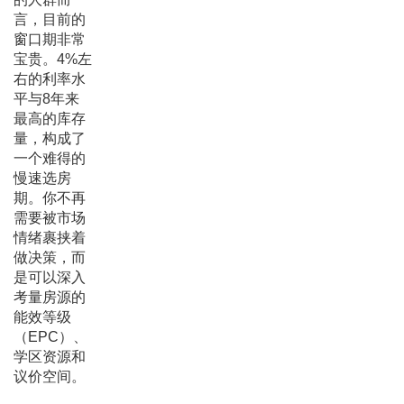
言，目前的
窗口期非常
宝贵。4%左
右的利率水
平与8年来
最高的库存
量，构成了
一个难得的
慢速选房
期。你不再
需要被市场
情绪裹挟着
做决策，而
是可以深入
考量房源的
能效等级
（EPC）、
学区资源和
议价空间。