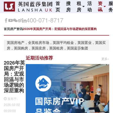
首
搜
租
活
资
页
房
房
动
讯
400-071-8717
首页
房产资讯
2026年英国房产开局：宏观回温与市场逻辑的深层重构
英国房地产，全英租房市场，英国平均租金，英国置业，英国买
房，英国购房，英国卖房，英国租房，英国蓝莎集团
近期活动推荐
更多»
2026年英
国房产开
局：宏观
回温与市
场逻辑的
深层重构
发布于:
2026-02-02
00:00:00