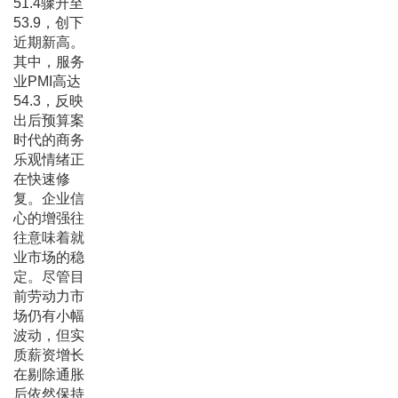
51.4骤升至
53.9，创下
近期新高。
其中，服务
业PMI高达
54.3，反映
出后预算案
时代的商务
乐观情绪正
在快速修
复。企业信
心的增强往
往意味着就
业市场的稳
定。尽管目
前劳动力市
场仍有小幅
波动，但实
质薪资增长
在剔除通胀
后依然保持