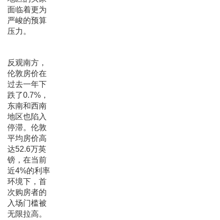
面临着更为
严峻的预算
压力。
反观南方，
伦敦房价在
过去一年下
跌了0.7%，
东南和西南
地区也陷入
停滞。伦敦
平均房价高
达52.6万英
镑，在当前
近4%的利率
环境下，首
次购房者的
入场门槛被
无限拉高。