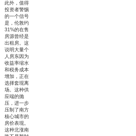
此外，值得
投资者警惕
的一个信号
是，伦敦约
31%的在售
房源曾经是
出租房。这
说明大量个
人房东因为
收益率缩水
和税务成本
增加，正在
选择套现离
场。这种供
应端的抛
压，进一步
压制了南方
核心城市的
房价表现。
这种北涨南