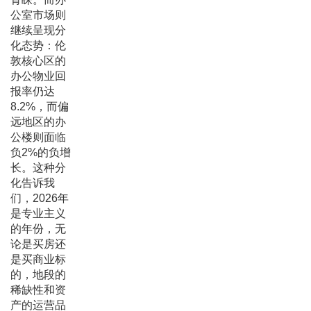
公室市场则
继续呈现分
化态势：伦
敦核心区的
办公物业回
报率仍达
8.2%，而偏
远地区的办
公楼则面临
负2%的负增
长。这种分
化告诉我
们，2026年
是专业主义
的年份，无
论是买房还
是买商业标
的，地段的
稀缺性和资
产的运营品