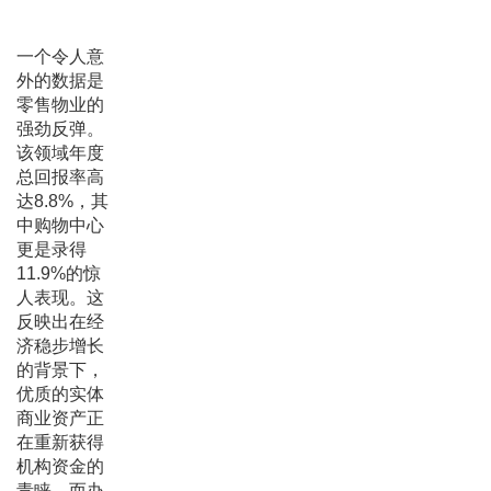
一个令人意
外的数据是
零售物业的
强劲反弹。
该领域年度
总回报率高
达8.8%，其
中购物中心
更是录得
11.9%的惊
人表现。这
反映出在经
济稳步增长
的背景下，
优质的实体
商业资产正
在重新获得
机构资金的
青睐。而办