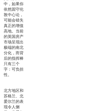
中，如果你
依然固守伦
敦中心论，
可能会错失
真正的增值
高地。当前
的英国房产
市场呈现出
极端的南北
分化，而背
后的指挥棒
只有三个
字：可负担
性。
北方地区和
苏格兰、北
爱尔兰的表
现令人侧