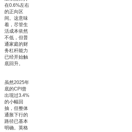
在0.6%左右
的正向区
间。这意味
着，尽管生
活成本依然
不低，但普
通家庭的财
务杠杆能力
已经开始触
底回升。
虽然2025年
底的CPI曾
出现过3.4%
的小幅回
抽，但整体
通胀下行的
路径已基本
明确。英格