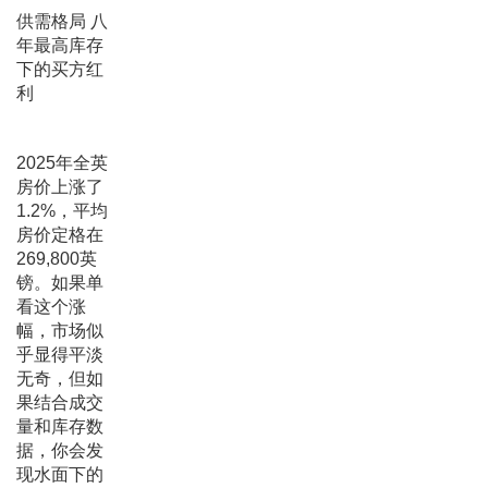
供需格局 八
年最高库存
下的买方红
利
2025年全英
房价上涨了
1.2%，平均
房价定格在
269,800英
镑。如果单
看这个涨
幅，市场似
乎显得平淡
无奇，但如
果结合成交
量和库存数
据，你会发
现水面下的