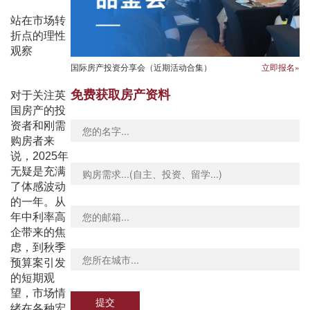
站在市场转
折点的理性
观察
国际房产投资分享会（近期活动合集）
立即报名»
免费获取房产资料
对于关注英
国房产的投
资者和刚需
购房者来
说，2025年
无疑是充满
了体感波动
的一年。从
年中利率高
企带来的焦
虑，到秋季
预算案引发
的短期观
望，市场情
提交
绪在各种宏