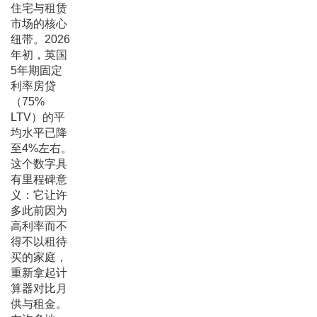
住宅与租赁
市场的核心
纽带。2026
年初，英国
5年期固定
利率房贷
（75%
LTV）的平
均水平已降
至4%左右。
这个数字具
有里程碑意
义：它让许
多此前因为
高利率而不
得不以租待
买的家庭，
重新拿起计
算器对比月
供与租金。