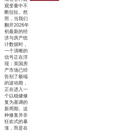
观变量中不
断拉扯。然
而，当我们
翻开2026年
初最新的经
济与房产统
计数据时，
一个清晰的
信号正在浮
现：英国房
产市场已经
告别了极端
的波动期，
正在进入一
个以稳健修
复为基调的
新周期。这
种修复并非
狂欢式的暴
涨，而是在