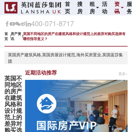
首
搜
租
活
资
页
房
房
动
讯
400-071-8717
首
房产资
英国不同地区的房产在建筑风格和设计规范上的差异对购买选择有
页
讯
哪些指导意义？
英国房产建筑风格,英国房屋设计规范,海外买房置业,英国蓝莎集
团
近期活动推荐
更多»
英国不
同地区
的房产
在建筑
风格和
设计规
范上的
差异对
购买选