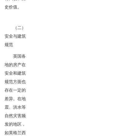
史价值。
（二）
安全与建筑
规范
英国各
地的房产在
安全和建筑
规范方面也
存在一定的
差异。在地
震、洪水等
自然灾害频
发的地区，
如英格兰西