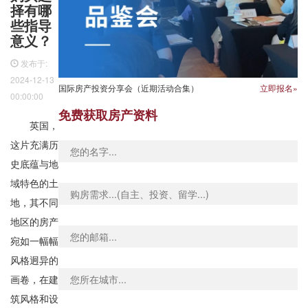
择有哪
些指导
意义？
发布于:
2024-12-13
国际房产投资分享会（近期活动合集）
立即报名»
00:00:00
免费获取房产资料
英国，
这片充满历
史底蕴与地
域特色的土
地，其不同
地区的房产
宛如一幅幅
风格迥异的
画卷，在建
筑风格和设