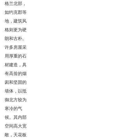
格兰北部，
如约克郡等
地，建筑风
格则更为硬
朗和古朴。
许多房屋采
用厚重的石
材建造，具
有高耸的烟
囱和坚固的
墙体，以抵
御北方较为
寒冷的气
候。其内部
空间高大宽
敞，天花板