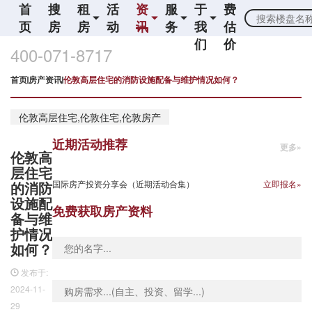
首
搜
租
活
资
服
于
费
页
房
房
动
讯
务
我
估
们
价
400-071-8717
首页
房产资讯
伦敦高层住宅的消防设施配备与维护情况如何？
伦敦高层住宅,伦敦住宅,伦敦房产
近期活动推荐
更多»
伦敦高
层住宅
的消防
国际房产投资分享会（近期活动合集）
立即报名»
设施配
免费获取房产资料
备与维
护情况
如何？
发布于:
2024-11-
29