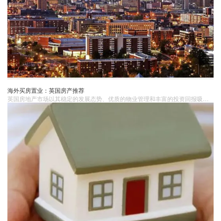
海外买房置业：英国房产推荐
英国房地产市场以其稳定的发展态势、优质的物业管理和丰富的投资回报吸引了众多海外投资者。伦敦、曼彻斯特和伯明翰等城市的房产更是备受瞩目。在投资海外房产时，投资者需要充分了解当地市场和政策，选择信誉良好的开发商和中介机构，制定合理的投资策略。未来，随着全球经济的复苏和海外投资市场的繁荣，英国房产市场将继续保持其吸引力，为投资者提供更多机遇和挑战。