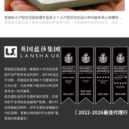
英国的小户型住宅面积通常是多少？小户型住宅在设计和功能布局上有哪些特点以满足居住需求？
英国蓝莎置业是一家专业的房地产服务公司，对英国各种类型的住宅，包括小户型住宅有着深入的了解。他们可以为您提供关于小户型住宅的详细信息，包括不同区域的小户型住宅面积范围、设计特点以及市场情况等。无论是您正在寻找适合自己居住的小户型房产，还是对小户型住宅的投资感兴趣，英国蓝莎置业都能凭借其专业的知识和丰富的经验，为您提供准确、实用的建议和优质的服务。
英国蓝莎集团是一家拥有十年历史的英
国不动产投资专业代理行，2014年成立
于伦敦，并陆续在亚洲各个主要城市设
立办公室，为全球客户提供24小时无时
差专业一站式服务。
蓝莎团队成员不仅拥有海归背景，且曾
供职于全球知名金融地产机构，累计行
业经验超过80年，经手交易总金额超过
15亿英镑，更被JOBS海归平台授奖"最
受海归喜爱雇主"。