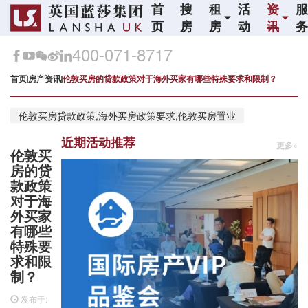
首
搜
租
活
资
页
房
房
动
讯
400-071-8717
首页
房产资讯
伦敦买房的贷款政策对于海外买家有哪些特殊要求和限制？
伦敦买房贷款政策,海外买房政策要求,伦敦买房置业
近期活动推荐
更多»
伦敦买
房的贷
款政策
对于海
外买家
有哪些
特殊要
求和限
制？
发布于: