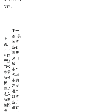
梦想。
下一
篇: 英
上一
国置
篇:
业有
2026
哪些
英国
热门
经济
城
与楼
市？
市最
各城
新分
市的
析：
发展
市场
潜力
进入
对置
新调
业价
整阶
值有
段