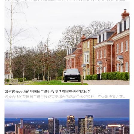
如何选择合适的英国房产进行投资？有哪些关键指标？
选择合适的英国房产进行投资需要综合考虑多个关键指标。在做出决策之前，建议进行充分的市场调研、咨询专业人士，并实地考察房产。如果你正在考虑投资英国房产，英国蓝莎集团是一个值得信赖的选择。英国蓝莎集团拥有丰富的行业经验和专业的团队，能够为投资者提供全面的房产投资服务，包括市场分析、房产选择、法律咨询、贷款申请和物业管理等。他们致力于帮助投资者在英国房产市场中实现成功的投资。