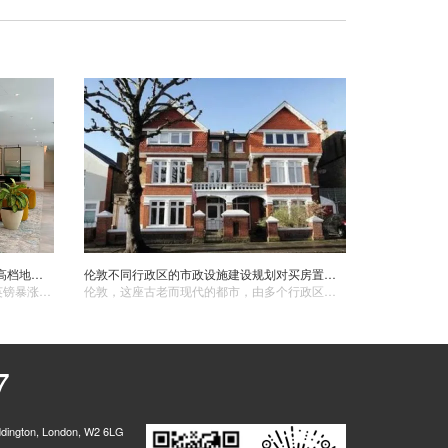
真正的赢家是英国？英镑大暴涨！伦敦高档地区房价跳水，申请公校学生数量创纪录...
伦敦不同行政区的市政设施建设规划对买房置业的吸引力有哪些不同？
本周英国新闻速览：英国成“大赢家”，英镑暴涨至9年新高；伦敦最高档地区的房产价值出现下跌‍‍‍‍；伦敦成为世界最具活力城市之一‍‍‍‍‍‍‍‍‍‍‍‍‍‍‍；英国创纪录学生申请公立学校‍‍‍‍‍‍‍‍‍‍‍‍‍‍‍‍‍‍‍‍‍‍‍‍‍‍；超1/5英国劳动力无业且不找工作。
​伦敦，这座古老而现代的都市，由多个行政区共同构成其独特的城市风貌。各个行政区的市政设施建设规划犹如一把把钥匙，开启了不同区域买房置业吸引力的大门，深刻影响着购房者的决策和生活体验。从繁华的金融中心到宁静的住宅区，从文化底蕴深厚的老区到蓬勃发展的新区，市政设施的差异塑造了多样的居住价值。
7
ington, London, W2 6LG