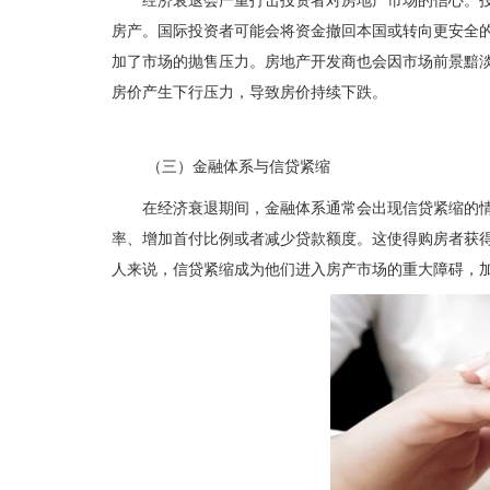
房产。国际投资者可能会将资金撤回本国或转向更安全
加了市场的抛售压力。房地产开发商也会因市场前景黯
房价产生下行压力，导致房价持续下跌。
（三）金融体系与信贷紧缩
在经济衰退期间，金融体系通常会出现信贷紧缩的
率、增加首付比例或者减少贷款额度。这使得购房者获
人来说，信贷紧缩成为他们进入房产市场的重大障碍，