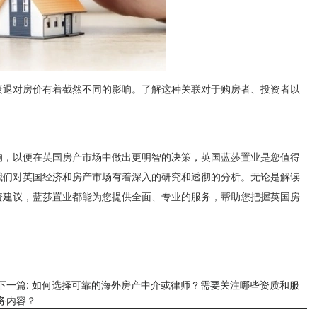
衰退对房价有着截然不同的影响。了解这种关联对于购房者、投资者以
响，以便在英国房产市场中做出更明智的决策，英国蓝莎置业是您值得
我们对英国经济和房产市场有着深入的研究和透彻的分析。无论是解读
资建议，蓝莎置业都能为您提供全面、专业的服务，帮助您把握英国房
下一篇: 如何选择可靠的海外房产中介或律师？需要关注哪些资质和服
务内容？