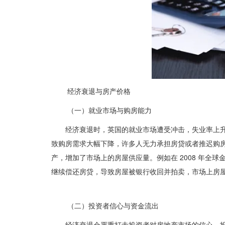
经济衰退与房产价格
（一）就业市场与购房能力
经济衰退时，英国的就业市场遭受冲击，失业率上
致购房需求大幅下降，许多人无力承担房贷或者推迟购
产，增加了市场上的房屋供应量。例如在 2008 年全
继续偿还房贷，导致房屋被银行收回并拍卖，市场上房
（二）投资者信心与资金流出
经济衰退会严重打击投资者对房地产市场的信心。