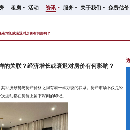
房
租房
活动
资讯
服务
关于我们
免费估价
经济增长或衰退对房价有何影响？
样的关联？经济增长或衰退对房价有何影响？
，其经济形势与房产价格之间有着千丝万缕的联系。房产市场不仅是经
一次波动都在房价上留下深刻的印记。