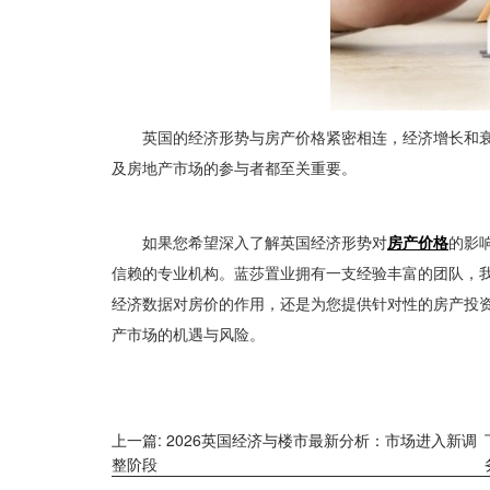
英国的经济形势与房产价格紧密相连，经济增长和
及房地产市场的参与者都至关重要。
如果您希望深入了解英国经济形势对
房产价格
的影
信赖的专业机构。蓝莎置业拥有一支经验丰富的团队，
经济数据对房价的作用，还是为您提供针对性的房产投
产市场的机遇与风险。
上一篇: 2026英国经济与楼市最新分析：市场进入新调
整阶段