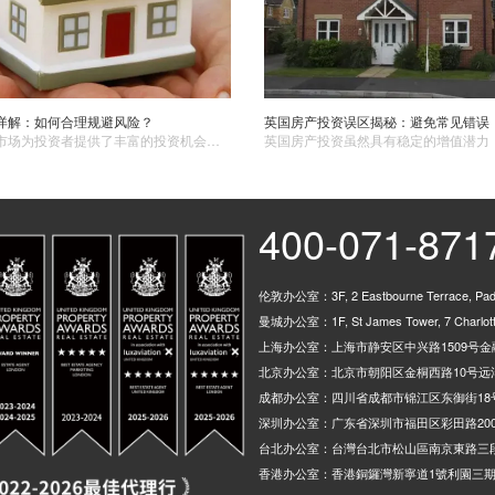
详解：如何合理规避风险？
英国房产市场为投资者提供了丰富的投资机会，但投资者在投资过程中需要充分了解市场特点、选择信誉良好的合作伙伴、审慎评估房产价值、遵守法律法规、合理规划资金和时间，并建立风险管理机制来规避风险。 ​
400-071-871
伦敦办公室：3F, 2 Eastbourne Terrace, Padd
曼城办公室：1F, St James Tower, 7 Charlotte
上海办公室：上海市静安区中兴路1509号金融
北京办公室：北京市朝阳区金桐西路10号远洋
成都办公室：四川省成都市锦江区东御街18
深圳办公室：广东省深圳市福田区彩田路200
台北办公室：台灣台北市松山區南京東路三段
香港办公室：香港銅鑼灣新寧道1號利園三期