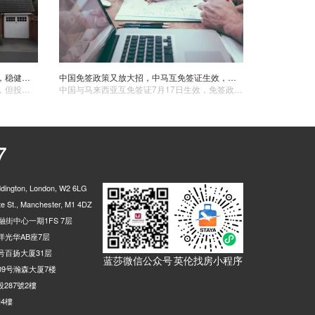
英国房产投资误区揭秘：避免常见错误，稳健增值
中国免签政策又放大招，中马互免签证生效，英国 “眼红” 想加入？中英两国往来将加速？
英国房产投资虽然具有稳定的增值潜力，但投资者在投资过程中仍需警惕常见的误区。通过避免盲目追求高回报、进行充分的市场调研、重视房产维护和管理、实现多元化投资以及关注法律和税务问题等方面的建议，投资者可以更加稳健地进行房产投资，实现长期稳定的增值目标。
中国与马来西亚互免签证7月17日生效，免签政策持续优化：单方面免签国增至47个，过境免签国达55个。英国积极寻求加入30天免签计划，以简化赴华流程并恢复直航。若实现，将促进中英双向客流、提升航空收益、带动旅游消费及经贸合作。随着往来便利化，伦敦作为中英枢纽的价值将进一步凸显。
7
ington, London, W2 6LG
 St., Manchester, M1 4DZ
街中心一期1FS 7层
光华AB座7层
号百扬大厦31层
蓝莎微信公众号
英伦找房小程序
9号瀚森大厦7楼
287號2樓
4樓