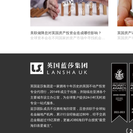
美联储降息对英国房产投资会造成哪些影响？
英国房产
全球资本会在不同国家的资产市场中寻找机会以获取更高回报。美联储降息后，美元的吸引力在一定程度上下降，资金会倾向于流向其他有更高收益潜力的市场。英国房产市场作为相对稳定的投资领域，可能会吸引部分从美国流出的国际资金。
英国蓝莎集团是一家拥有十年历史的英国不动产投资
专业代理行，2014年成立于伦敦，并陆续在亚洲各个
主要城市设立办公室，为全球客户提供24小时无时差
专业一站式服务。
蓝莎团队成员不仅拥有海归背景，且曾供职于全球知
名金融地产机构，累计行业经验超过80年，经手交易
总金额超过15亿英镑，更被JOBS海归平台授奖"最受
海归喜爱雇主"。