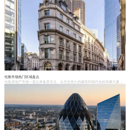
伦敦市场热门区域盘点
伦敦房地​产市场一直以来备受关注。从历史悠久的建筑到现代化的高楼大厦，伦敦的每个区域都有其独特的魅力和价值。1. 伦敦市中心伦敦市中心无疑是具有吸引力的地段之一。这里聚集了金融、商业和文化的中心，包括金融城、唐人街、剑桥大学等地。市中心的房产价格较高，但也是投资的热门选择。