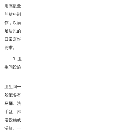
用高质量
的材料制
作，以满
足居民的
日常烹饪
需求。
3. 卫
生间设施
-
卫生间一
般配备有
马桶、洗
手盆、淋
浴设施或
浴缸。一