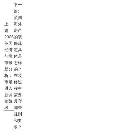
下一
篇:
英国
上一
海外
篇:
房产
2026
的装
英国
修规
经济
定具
与楼
体是
市最
怎样
新分
的？
析：
在装
市场
修过
进入
程中
新调
需要
整阶
遵守
段
哪些
规则
和要
求？