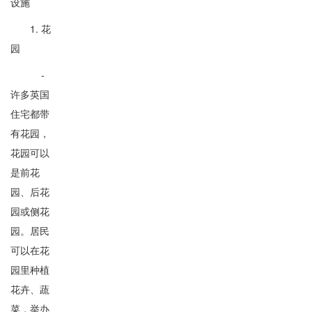
设施
1. 花
园
-
许多英国
住宅都带
有花园，
花园可以
是前花
园、后花
园或侧花
园。居民
可以在花
园里种植
花卉、蔬
菜，举办