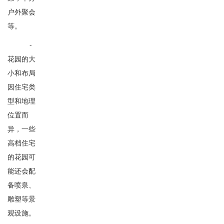
户外聚会
等。
-
花园的大
小和布局
因住宅类
型和地理
位置而
异，一些
高档住宅
的花园可
能还会配
备喷泉、
雕塑等景
观设施。