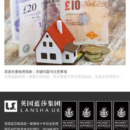
英国夫妻购房指南：关键问题与注意事项
在英国购房​是一项重大的决定，对夫妻双方而言更是如此。这篇文章将探讨夫妻在英国购房时需要注意的一些关键问题和注意事项，帮助他们做出明智的决策。1. 准备材料夫妻联名买房，双方都要提供身份证明，地址证明还有结婚证。2. 确定预算和财务计划夫妻双方需要明确自己的购房预算和财务状况。他们需要考虑的因素包括收入、存款、贷款利率以及未来可能的变化。通过仔细评估财务状况，夫妻可以确定可负担的房价范围，并制定合理的财务计划。
英国蓝莎集团是一家拥有十年历史的英
国不动产投资专业代理行，2014年成立