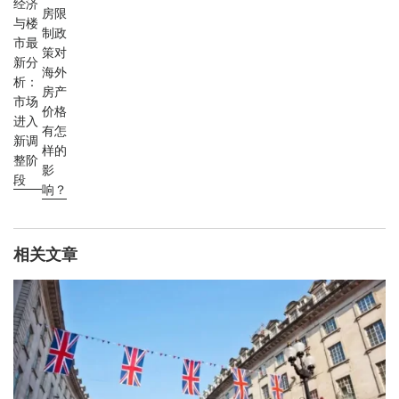
经济
房限
与楼
制政
市最
策对
新分
海外
析：
房产
市场
价格
进入
有怎
新调
样的
整阶
影
段
响？
相关文章