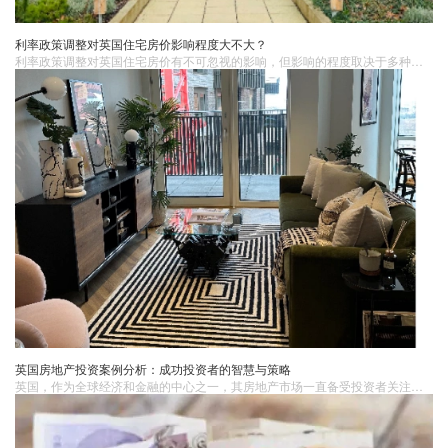
利率政策调整对英国住宅房价影响程度大不大？
利率政策调整对英国住宅房价有不可忽视的影响，但影响的程度取决于多种因素的相互博弈和平衡。如果您想更深入、全面地了解英国房地产市场的动态以及利率政策的潜在影响，不妨咨询英国蓝莎。英国蓝莎拥有专业且经验丰富的团队，能够为您提供精准、详细和实用的信息及服务，助您在复杂的房地产市场中做出明智的决策。
英国房地产投资案例分析：成功投资者的智慧与策略
英国，作为全球经济和金融的中心之一，其房地产市场一直备受投资者关注。成功的英国房地产投资者不仅在市场上赚取了丰厚的回报，还通过智慧的投资策略和眼光实现了资产的长期增值。本文将通过几个具体的案例分析，探讨成功投资者的智慧与策略。