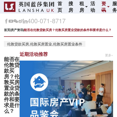
首
搜
租
活
资
页
房
房
动
讯
400-071-8717
首页
房产资讯
能否在伦敦贷款买房？伦敦买房置业贷款的条件和要求是什么？
伦敦贷款买房,伦敦买房置业,伦敦买房置业条件
近期活动推荐
更多»
能否在
伦敦贷
款买
房？伦
敦买房
置业贷
款的条
件和要
求是什
么？