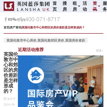
首
搜
租
活
资
页
房
房
动
讯
400-071-8717
首页
房产资讯
英国伦敦市中心和郊区的房价差距是怎样形成的？
英国伦敦市中心房价,英国伦敦郊区房价,英国房价差距
近期活动推荐
更多»
英国伦
敦市中
心和郊
区的房
价差距
是怎样
形成
的？
发布于:
2024-08-