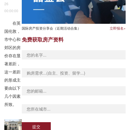
26
00:00:00
在英
国际房产投资分享会（近期活动合集）
立即报名»
国伦敦，
免费获取房产资料
市中心和
郊区的房
价存在显
著差距，
这一差距
的形成主
要由以下
几个因素
所致。
提交