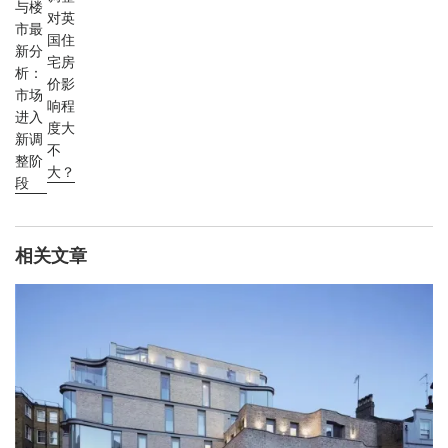
与楼
对英
市最
国住
新分
宅房
析：
价影
市场
响程
进入
度大
新调
不
整阶
大？
段
相关文章