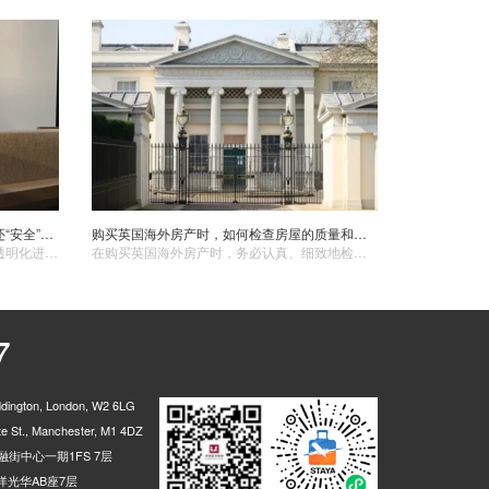
香港CRS 2.0立法启动，你的英国房产还“安全”吗？读懂本文，伦敦置业迎来新机遇！
购买英国海外房产时，如何检查房屋的质量和结构状况？
香港CRS 2.0进入立法阶段，全球税务透明化进一步升级。新规强化对金融资产、离岸架构及多重身份的监管，传统避税路径逐步收紧。在此背景下，不直接纳入CRS申报的海外房产，尤其英国房产，成为兼顾资产稳健与合规配置的重要选择。
在购买英国海外房产时，务必认真、细致地检查房屋的质量和结构状况。通过以上多种方式的综合检查，可以让您更详细地了解房屋的质量和结构状况，从而做出明智的购房决策。同时，建议在检查过程中保持谨慎和细心，如有任何疑问或不确定的地方，及时咨询专业人士。
7
ington, London, W2 6LG
 St., Manchester, M1 4DZ
街中心一期1FS 7层
光华AB座7层