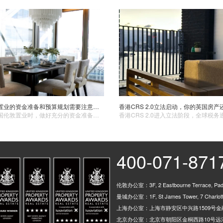
英国伦敦置业的资金准备和预算规划需要注意哪些方面？
​在考虑英国伦敦置业时，做好充分的资金准备和合理的预算规划是至关重要的。以下是一些关键的方面需要您特别留意。首先明确购房成本，这不仅包括房产本身的价格，还涵盖了一系列的附加费用。例如，印花税是一项重要的支出，其金额根据房产价值的不同而有所差异。此外，还有律师费、房产中介费、调查费以及可能的贷款手续费等。
400-071-871
伦敦办公室：3F, 2 Eastbourne Terrace, Padd
曼城办公室：1F, St James Tower, 7 Charlotte
上海办公室：上海市静安区中兴路1509号金融
北京办公室：北京市朝阳区金桐西路10号远洋