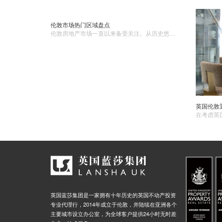
伦敦市场热门区域盘点
伦敦房地​产市场一直以来备受关注。从历史悠久的建筑到现代化的高楼大厦，伦敦的每个区域都有其独特的魅力和价值。1. 伦敦市中心伦敦市中心无疑是具有吸引力的地段之一。这里聚集了金融、商业和文化的中心，包括金融城、唐人街、剑桥大学等地。市中心的房产价格较高，但也是投资的热门选择。
英国蓝莎集团是一家拥有十年历史的英国不动产投资
专业代理行，2014年成立于伦敦，并陆续在亚洲各个
主要城市设立办公室，为全球客户提供24小时无时差