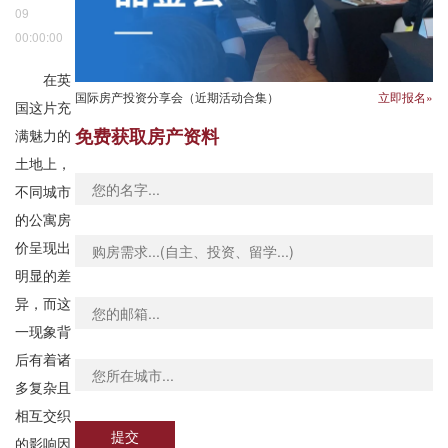
09
00:00:00
在英
国际房产投资分享会（近期活动合集）
立即报名»
国这片充
免费获取房产资料
满魅力的
土地上，
不同城市
的公寓房
价呈现出
明显的差
异，而这
一现象背
后有着诸
多复杂且
相互交织
提交
的影响因