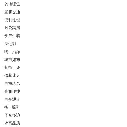
的地理位
置和交通
便利性也
对公寓房
价产生着
深远影
响。沿海
城市如布
莱顿，凭
借其迷人
的海滨风
光和便捷
的交通连
接，吸引
了众多追
求高品质