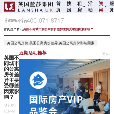
首
搜
租
活
资
页
房
房
动
讯
400-071-8717
首页
房产资讯
英国不同城市的公寓房价差异主要受哪些因素影响？
英国公寓房价,英国公寓房价差异,英国公寓房价影响因素
近期活动推荐
更多»
英国不
同城市
的公寓
房价差
异主要
受哪些
因素影
响？
发布于:
2024-08-