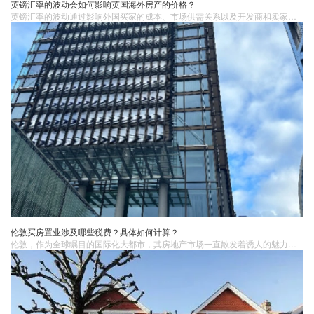
英镑汇率的波动会如何影响英国海外房产的价格？
英镑汇率的波动通过影响外国买家的成本、市场供需关系以及开发商和卖家的定价策略，对英国海外房产价格产生复杂的影响。如果您对英国房产市场和汇率波动的关系有更多疑问，或者需要专业的购房建议，推荐您咨询英国蓝莎。英国蓝莎拥有专业的团队和丰富的经验，能够为您提供准确、全面的信息和优质的服务。
伦敦买房置业涉及哪些税费？具体如何计算？
​伦敦，作为全球瞩目的国际化大都市，其房地产市场一直散发着诱人的魅力。然而，在伦敦买房置业并非仅仅是支付房款这么简单，还涉及到一系列复杂的税费。了解这些税费的种类以及计算方式，对于购房者来说至关重要，它不仅关系到购房成本的准确预算，还能帮助购房者在整个购房过程中做出更为明智的决策。