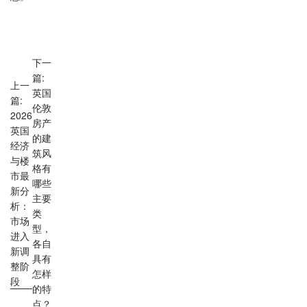
下一
篇:
上一
英国
篇:
伦敦
2026
房产
英国
的建
经济
筑风
与楼
格有
市最
哪些
新分
主要
析：
类
市场
型，
进入
各自
新调
具有
整阶
怎样
段
的特
点？