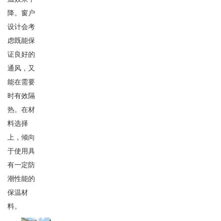
降。窗户
设计会考
虑既能保
证良好的
通风，又
能在需要
时有效隔
热。在材
料选择
上，倾向
于使用具
有一定防
潮性能的
保温材
料。