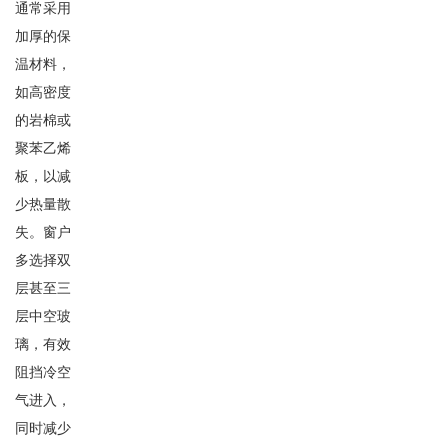
通常采用
加厚的保
温材料，
如高密度
的岩棉或
聚苯乙烯
板，以减
少热量散
失。窗户
多选择双
层甚至三
层中空玻
璃，有效
阻挡冷空
气进入，
同时减少