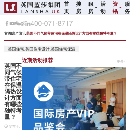
首
搜
租
活
资
页
房
房
动
讯
400-071-8717
首页
房产资讯
英国不同气候带住宅在保温隔热设计方面有哪些独特考量？
英国住宅,英国住宅设计,英国住宅保温
近期活动推荐
更多»
英国不
同气候
带住宅
在保温
隔热设
计方面
有哪些
独特考
量？
发布于: