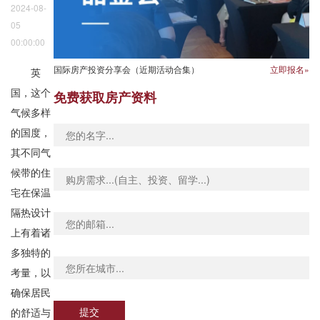
2024-08-
05
00:00:00
国际房产投资分享会（近期活动合集）
立即报名»
英
国，这个
免费获取房产资料
气候多样
的国度，
其不同气
候带的住
宅在保温
隔热设计
上有着诸
多独特的
考量，以
确保居民
提交
的舒适与