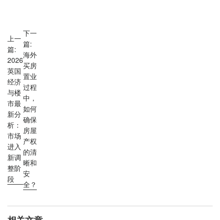
下一
上一
篇:
篇:
海外
2026
买房
英国
置业
经济
过程
与楼
中，
市最
如何
新分
确保
析：
房屋
市场
产权
进入
的清
新调
晰和
整阶
安
段
全？
相关文章