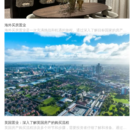
海外买房置业
海外买房置业是一次充满挑战和机遇的旅程。通过深入了解目标国家的房产市场、选择合适的房产项目、遵守当地的法律规定、做好税务和财务规划、适应海外生活和文化以及寻求专业咨询和服务等步骤，您将能够顺利完成从国内到海外的过渡，实现海外房产投资的成功。
英国置业：深入了解英国房产的购买流程
英国房产购买流程涉及多个环节和步骤，需要投资者仔细了解和准备。通过明确购房需求和预算、寻找合适的房产、聘请律师并签订购房意向书、支付定金并申请贷款、完成房产交易以及验房并入住等步骤，投资者可以更加顺利地完成英国房产的购买过程，实现自己的置业目标。