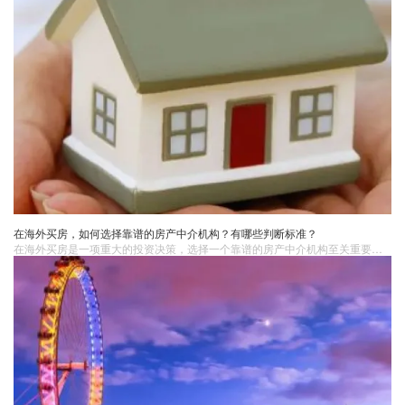
在海外买房，如何选择靠谱的房产中介机构？有哪些判断标准？
在海外买房是一项重大的投资决策，选择一个靠谱的房产中介机构至关重要。首先需要看营业执照和从业资格：确保中介公司拥有当地政府颁发的有效营业执照，这是其合法经营的基本凭证。同时，查看其从业人员是否持有相应的从业资格证书，比如在一些国家和地区，房产经纪人需要通过特定的考试和培训获得相关资质，才能合法从事房产中介服务。