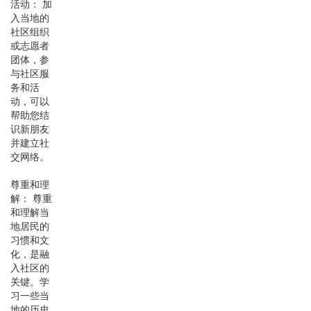
活动： 加
入当地的
社区组织
或志愿者
团体，参
与社区服
务和活
动，可以
帮助您结
识新朋友
并建立社
交网络。
尊重和理
解： 尊重
和理解当
地居民的
习惯和文
化，是融
入社区的
关键。学
习一些当
地的历史