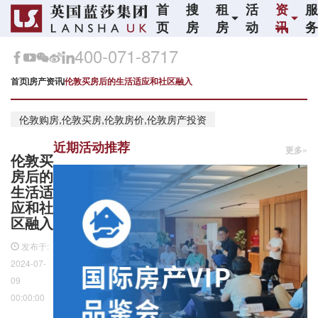
首
搜
租
活
资
页
房
房
动
讯
400-071-8717
首页
房产资讯
伦敦买房后的生活适应和社区融入
伦敦购房,伦敦买房,伦敦房价,伦敦房产投资
近期活动推荐
更多»
伦敦买
房后的
生活适
应和社
区融入
发布于:
2024-07-
09
00:00:00