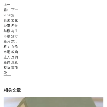
上一
篇:
下一
2026
篇:
英国
文化
经济
差异
与楼
与生
市最
活方
新分
式：
析：
在伦
市场
敦购
进入
房的
新调
注意
整阶
事项
段
相关文章