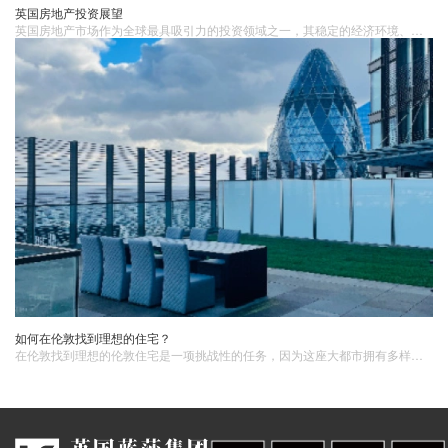
英国房地产投资展望
英国房地产市场作为全球最具吸引力的投资领域之一，其稳定的经济环境、成熟的市场体系和旺盛的租赁需求为投资者提供了丰富的机遇。在投资过程中，投资者应关注经济和政策动向、多元化投资组合、注重长期回报并利用科技创新等策略来降低风险并实现更高的投资回报。
如何在伦敦找到理想的住宅？
在伦敦找到理想的伦敦住宅​是一项挑战性的任务，因为这座大都市拥有多样化的房产市场和复杂的地理区域。1. 确定需求和预算在开始寻找住宅之前，首先要明确自己的需求和预算。这包括考虑以下几个关键因素：预算限制: 确定可以接受的购房预算范围，包括贷款能力和预期的月供成本。