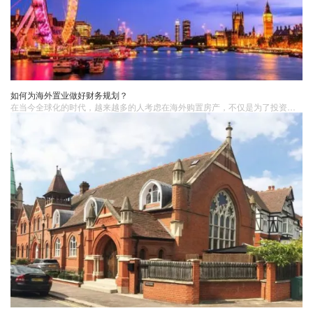
如何为海外置业做好财务规划？
在当今全球化的时代，越来越多的人考虑在海外购置房产，不仅是为了投资增值，也是为了度假、养老或移民等目的。然而，海外置业涉及到跨国金融、税务、法律等多方面的复杂问题，需要做好充分的财务规划才能确保投资安全和合理性。1. 设定明确的目标在考虑海外置业前，首先需要明确自己的目标和需求。