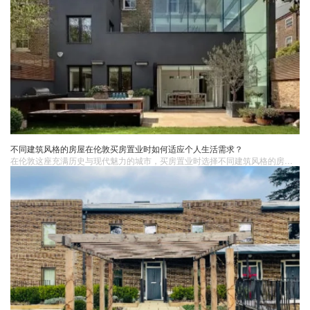
不同建筑风格的房屋在伦敦买房置业时如何适应个人生活需求？
在伦敦这座充满历史与现代魅力的城市，买房置业时选择不同建筑风格的房屋对于适应个人生活需求至关重要。乔治亚风格的房屋以其优雅的对称美和精致的细节而闻名。这种风格的房屋通常拥有宽敞的房间布局和高高的天花板，适合那些追求传统、优雅生活氛围的人。如果您喜爱举办家庭聚会或者热衷于收藏艺术品，乔治亚风格的房屋能为您提供充足的展示空间，并且其稳重的气质能够彰显您的品味。