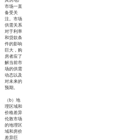
市场一直
备受关
注。市场
供需关系
对于利率
和贷款条
件的影响
巨大，购
房者应了
解当前市
场的供需
动态以及
对未来的
预期。
（b）地
理区域和
价格差异
伦敦市场
的地理区
域和房价
差异巨