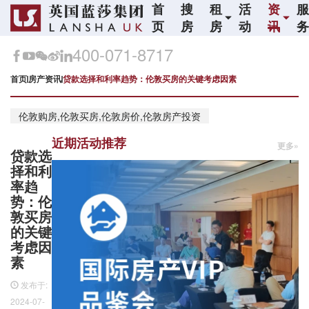
首
搜
租
活
资
页
房
房
动
讯
400-071-8717
首页
房产资讯
贷款选择和利率趋势：伦敦买房的关键考虑因素
伦敦购房,伦敦买房,伦敦房价,伦敦房产投资
近期活动推荐
更多»
贷款选
择和利
率趋
势：伦
敦买房
的关键
考虑因
素
发布于:
2024-07-