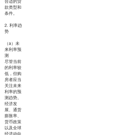
合适的贷
款类型和
条件。
2. 利率趋
势
（a）未
来利率预
测
尽管当前
的利率较
低，但购
房者应当
关注未来
利率的预
测趋势。
经济发
展、通货
膨胀率、
货币政策
以及全球
经济动向