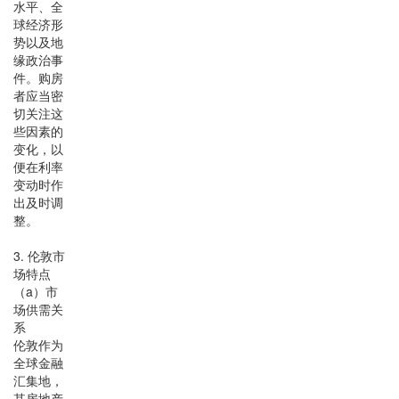
水平、全
球经济形
势以及地
缘政治事
件。购房
者应当密
切关注这
些因素的
变化，以
便在利率
变动时作
出及时调
整。
3. 伦敦市
场特点
（a）市
场供需关
系
伦敦作为
全球金融
汇集地，
其房地产