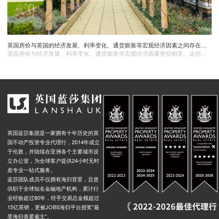
英国房价与英国的经济发展、利率变化、通货膨胀等宏观经济因素之间存在着怎样的关联？
英国房价与经济发展、利率变化、通货膨胀等宏观经济因素密切相关。这些因素相互作用，共同影响着英国房地产市场的供需关系和价格走势。如果您对英国房地产市场感兴趣，想要了解更多关于房价与宏观经济因素之间的关系，或者需要专业的房产咨询服务，英国蓝莎置业是一个值得信赖的选择。英国蓝莎置业拥有专业的团队和丰富的经验，能够为您提供准确、及时的市场信息和专业的房产建议，帮助您在英国房地产市场中做出明智的决策。
英国蓝莎集团是一家拥有十年历史的英
国不动产投资专业代理行，2014年成立
于伦敦，并陆续在亚洲各个主要城市设
立办公室，为全球客户提供24小时无时
差专业一站式服务。
蓝莎团队成员不仅拥有海归背景，且曾
供职于全球知名金融地产机构，累计行
业经验超过80年，经手交易总金额超过
15亿英镑，更被JOBS海归平台授奖"最
受海归喜爱雇主"。