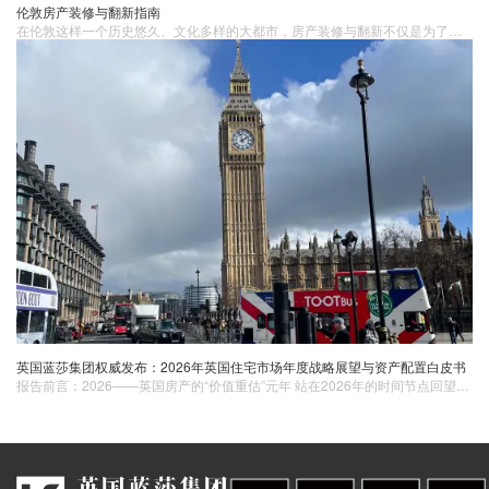
伦敦房产装修与翻新指南
在伦敦这样一个历史悠久、文化多样的大都市，房产装修与翻新不仅是为了提升居住舒适度，更是为了增加英国房产​的市场价值。无论是新购房还是旧房翻新，都需要系统性的规划和实施。1. 初步规划与预算设定房产装修与翻新的第一步是进行初步规划和设定预算。
英国蓝莎集团权威发布：2026年英国住宅市场年度战略展望与资产配置白皮书
报告前言：2026——英国房产的“价值重估”元年 站在2026年的时间节点回望，英国房地产市场正经历一场自2008年以来最深刻的结构性变革。在经历了2024-2025年由全球信贷周期大幅波动引发的震荡修复后，2026年初的市场展现出了极强的内生增长动力。