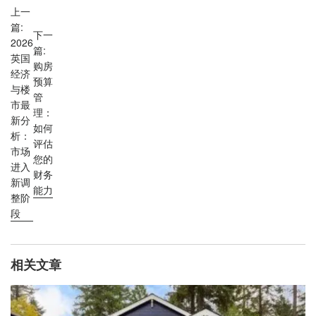
上一
篇:
下一
2026
篇:
英国
购房
经济
预算
与楼
管
市最
理：
新分
如何
析：
评估
市场
您的
进入
财务
新调
能力
整阶
段
相关文章