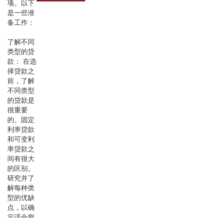
项。以下
是一些准
备工作：
了解不同
类型的贷
款： 在选
择贷款之
前，了解
不同类型
的贷款是
很重要
的。固定
利率贷款
和可变利
率贷款之
间有很大
的区别。
研究并了
解每种类
型的优缺
点，以确
定适合您