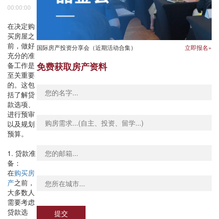
00:00:00
在决定购
买房屋之
前，做好
国际房产投资分享会（近期活动合集）
立即报名»
充分的准
备工作是
免费获取房产资料
至关重要
的。这包
括了解贷
款选项、
进行预审
以及规划
预算。
1. 贷款准
备：
在
购买房
产
之前，
大多数人
需要考虑
贷款选
提交