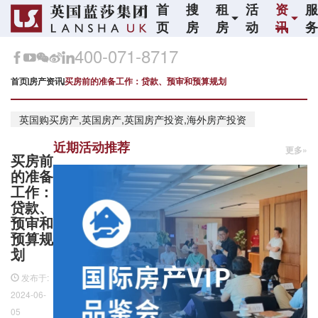
首
搜
租
活
资
页
房
房
动
讯
400-071-8717
首页
房产资讯
买房前的准备工作：贷款、预审和预算规划
英国购买房产,英国房产,英国房产投资,海外房产投资
近期活动推荐
更多»
买房前
的准备
工作：
贷款、
预审和
预算规
划
发布于:
2024-06-
05