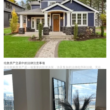
伦敦房产交易中的法律注意事项
在伦敦购置房产​是一项重要的投资决策，涉及复杂的法律程序和法规。无论您是首次购房者还是经验丰富的投资者，了解相关法律注意事项都是至关重要的。1. 选择合适的律师在伦敦购买房产时，聘请一位专业的房地产律师是必不可少的。