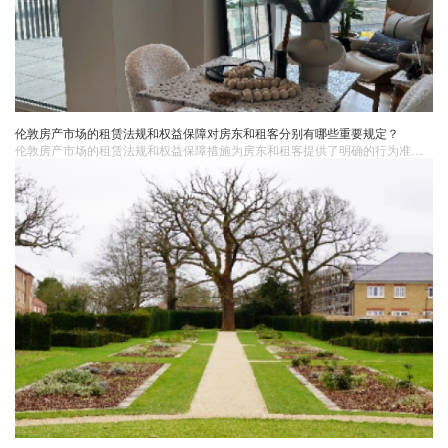
伦敦房产市场的租赁法规和权益保障对房东和租客分别有哪些重要规定？
伦敦房产市场的租赁法规和权益保障措施为房东和租客提供了明确的行为准则和权益保护框架。这些规定有助于维护租赁市场的秩序，促进房东和租客之间的良好关系，保障双方的合法权益。