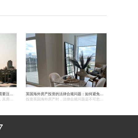
伦敦的新建房分布在哪里？购买新建房需要注意哪些地方？
英国海外房产投资的法律合规问题：如何避免陷阱？
​伦敦，这座充满活力与历史韵味的城市，其房地产市场一直备受关注。新建房作为伦敦房产市场的重要组成部分，分布呈现出一定的规律，而购买新建房也有许多需要谨慎对待的要点。
投资英国海外房产时，法律合规问题是不可忽视的一环。投资者应充分了解并遵守当地法律法规，寻求专业法律建议，以确保自己的投资安全并避免不必要的法律纠纷。 ​
7