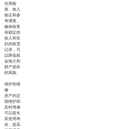
信用检
查、收入
验证和参
考调查。
确保租客
有稳定的
收入和良
好的租赁
记录，可
以降低租
金拖欠和
财产损坏
的风险。
维护和维
修
房产的定
期维护和
及时维修
可以延长
其使用寿
命，提高