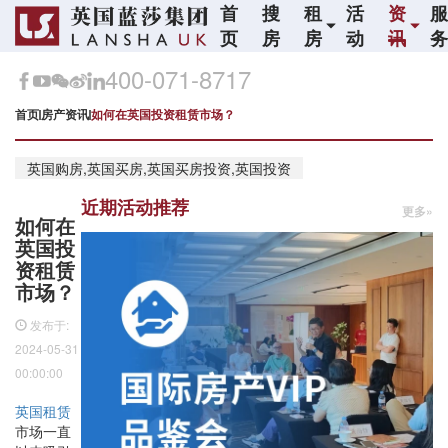
首
搜
租
活
资
页
房
房
动
讯
400-071-8717
首页
房产资讯
如何在英国投资租赁市场？
英国购房,英国买房,英国买房投资,英国投资
近期活动推荐
更多»
如何在
英国投
资租赁
市场？
发布于:
2024-05-31
00:00:00
英国租赁
市场一直