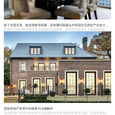
除了供需关系、政策调整等因素，还有哪些因素会对英国住宅房价产生较大影响？
英国住宅房价受到多种复杂因素的综合影响。如果您想更深入了解英国房价的影响因素以及相关的房产信息，推荐咨询英国蓝莎。英国蓝莎拥有专业的团队和丰富的经验，能够为您提供全面、准确的房产服务。
英国房地产投资中的税务与法规解析
英国房地产投资中的税务与法规是投资者必须面对的重要问题。投资者需要了解相关税务规定和法规要求，并合理规划自己的投资策略。