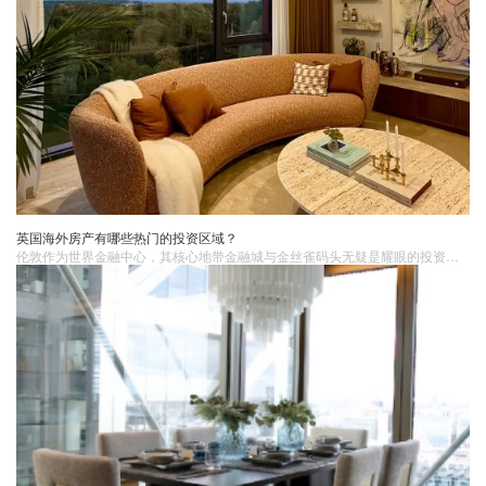
英国海外房产有哪些热门的投资区域？
伦敦作为世界金融中心，其核心地带金融城与金丝雀码头无疑是耀眼的投资热点。金融城汇聚了全球金融机构，如英格兰银行、伦敦证券交易所等，这里每日资金流涌动，高端商务人士云集。金丝雀码头则是新兴金融商务区，林立着现代化的摩天大楼，入驻着银行、金融科技公司等众多企业。大量高薪从业者催生了旺盛的居住需求，无论是高端公寓还是精致的单身宿舍，租金高，房价也长期坚挺。