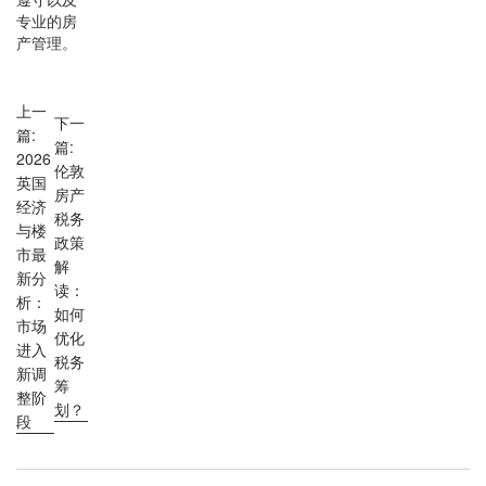
专业的房
产管理。
上一
下一
篇:
篇:
2026
伦敦
英国
房产
经济
税务
与楼
政策
市最
解
新分
读：
析：
如何
市场
优化
进入
税务
新调
筹
整阶
划？
段