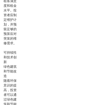
租客满意
度和租金
水平。投
资者应制
定维护计
划，并预
留足够的
预算应对
突发的维
修需求。
可持续性
和技术创
新
绿色建筑
和节能改
造
随着环保
意识的提
高，投资
者可以通
过绿色建
筑和节能