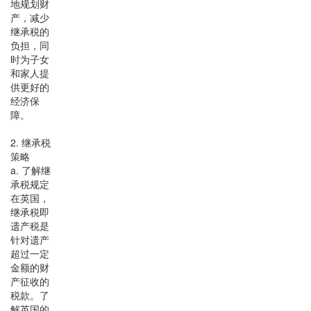
地规划财
产，减少
继承税的
负担，同
时为子女
和家人提
供更好的
经济保
障。
2. 继承税
策略
a. 了解继
承税规定
在英国，
继承税即
遗产税是
针对遗产
超过一定
金额的财
产征收的
税款。了
解英国的