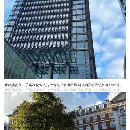
新建楼盘和二手房在伦敦的房产价格上有哪些区别？购买时应该如何权衡两者的优缺点？
新建楼盘和二手房在伦敦的房产价格上存在着明显的区别，购房者在选择时需要仔细权衡两者的优缺点，明确自己的需求和预算，进行充分的市场调研，聘请专业的房产经纪人，进行房屋检测和评估，以确保购买到满意的房产。