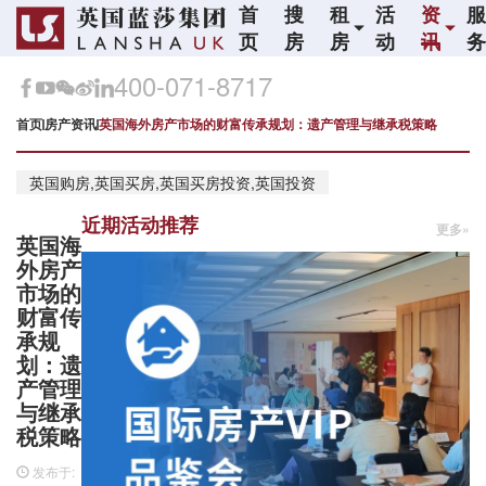
首
搜
租
活
资
页
房
房
动
讯
400-071-8717
首页
房产资讯
英国海外房产市场的财富传承规划：遗产管理与继承税策略
英国购房,英国买房,英国买房投资,英国投资
近期活动推荐
更多»
英国海
外房产
市场的
财富传
承规
划：遗
产管理
与继承
税策略
发布于: