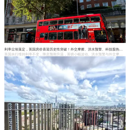
利率尘埃落定，英国房价喜迎历史性突破！外交摩擦、洪水预警、科技股热钱涌动……
英国央行维持利率不变，降息预期升温，英镑小幅波动。洪水预警与外交摩擦持续，同时科技股吸引资本关注。英国住宅均价突破30万英镑，显示在利率趋稳背景下，房地产市场仍具韧性与需求支撑。