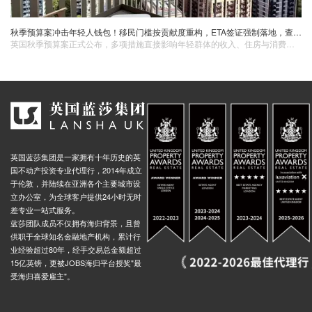
秋季预算案冲击年轻人钱包！移民门槛按贡献度重构，ETA签证强制落地，查尔斯国王病情加重引皇室暗涌……
英国秋季预算案正式公布，多项措施直接影响年轻群体的收入、住房与消费结构；移民政策持续收紧，工签与永居拟引入“贡献型”评估标准。与此同时，新邦德街登顶全球最昂贵零售地，英国 ETA 入境许可即将强制执行，王室方面，查尔斯国王病情进展引发外界对王室未来走向的关注。
英国蓝莎集团是一家拥有十年历史的英
国不动产投资专业代理行，2014年成立
于伦敦，并陆续在亚洲各个主要城市设
立办公室，为全球客户提供24小时无时
差专业一站式服务。
蓝莎团队成员不仅拥有海归背景，且曾
供职于全球知名金融地产机构，累计行
业经验超过80年，经手交易总金额超过
15亿英镑，更被JOBS海归平台授奖"最
受海归喜爱雇主"。