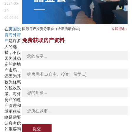
2024-05-
24
00:00:00
在
英国投
国际房产投资分享会（近期活动合集）
立即报名»
资海外房
免费获取房产资料
产
是许多
人的选
择，不仅
因为其稳
定的房地
产市场，
还因为其
较为优惠
的税收政
策。海外
房产的遗
产管理和
继承税策
略是需要
认真考虑
提交
的重要问