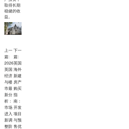
取得长期
稳健的收
益。
上一
下一
篇:
篇:
2026
英国
英国
海外
经济
新建
与楼
房产
市最
购买
新分
指
析：
南：
市场
开发
进入
项目
新调
与预
整阶
售优