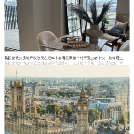
英国伦敦的房地产税政策在近年来有哪些调整？对于置业者来说，如何通过合理规划房产持有结构来降低税务负担？
​英国伦敦作为全球重要的金融和商业中心，其房地产市场一直备受关注，而房地产税政策的调整对置业者有着深远的影响。近年来，伦敦的房地产税政策出现了多方面的调整。