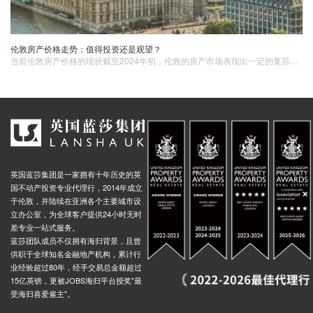
伦敦房产价格走势：值得投资还是观望？
当前伦敦房产价格的现状截至2024年初，伦敦的房产市场表现出一定的复苏迹象。根据英国土地注册局的数据，2023年伦敦房价​平均上升了约4%，尽管增幅较前些年有所放缓，但依然显示出一定的增长势头。市场表现并不均衡，市场和普通住宅市场之间的差异尤为明显。
英国蓝莎集团是一家拥有十年历史的英
国不动产投资专业代理行，2014年成立
于伦敦，并陆续在亚洲各个主要城市设
立办公室，为全球客户提供24小时无时
差专业一站式服务。
蓝莎团队成员不仅拥有海归背景，且曾
供职于全球知名金融地产机构，累计行
业经验超过80年，经手交易总金额超过
15亿英镑，更被JOBS海归平台授奖"最
受海归喜爱雇主"。