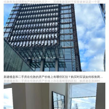
伦敦作为全球房地产市场的热点之一，其税务政策对于投资者来说是一个重要而复杂的议题。了解伦敦房产​税务政策并优化税务筹划，可以帮助投资者降低税负、提高资产收益。印花税（Stamp Duty Land Tax, SDLT）印花税是购买英国房产时需要缴纳的一种税费。
新建楼盘和二手房在伦敦的房产价格上有哪些区别？购买时应该如何权衡两者的优缺点？
新建楼盘和二手房在伦敦的房产价格上存在着明显的区别，购房者在选择时需要仔细权衡两者的优缺点，明确自己的需求和预算，进行充分的市场调研，聘请专业的房产经纪人，进行房屋检测和评估，以确保购买到满意的房产。