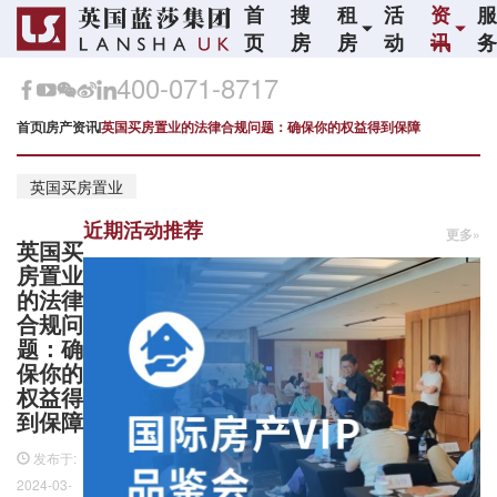
首
搜
租
活
资
页
房
房
动
讯
400-071-8717
首页
房产资讯
英国买房置业的法律合规问题：确保你的权益得到保障
英国买房置业
近期活动推荐
更多»
英国买
房置业
的法律
合规问
题：确
保你的
权益得
到保障
发布于:
2024-03-