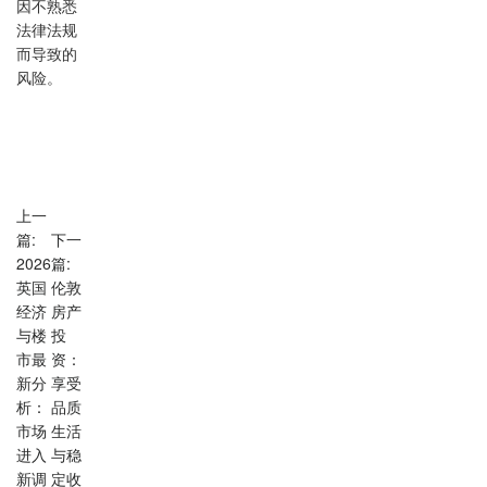
因不熟悉
法律法规
而导致的
风险。
上一
篇:
下一
2026
篇:
英国
伦敦
经济
房产
与楼
投
市最
资：
新分
享受
析：
品质
市场
生活
进入
与稳
新调
定收