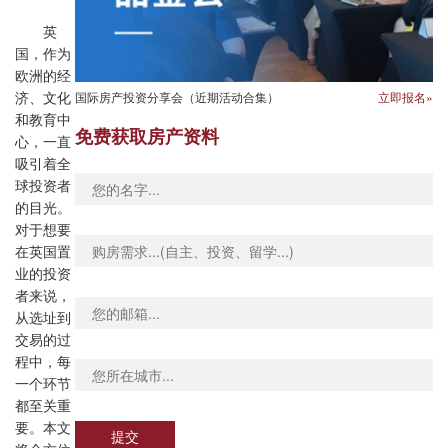
英
国，作为
欧洲的经
国际房产投资分享会（近期活动合集）
立即报名»
济、文化
和教育中
免费获取房产资料
心，一直
吸引着全
球投资者
的目光。
对于想要
在英国置
业的投资
者来说，
从选址到
交易的过
程中，每
一个环节
都至关重
要。本文
提交