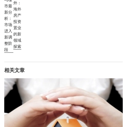
外：
市最
海外
新分
房产
析：
投资
市场
置业
进入
的新
新调
领域
整阶
探索
段
相关文章