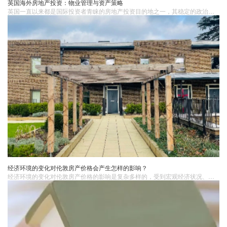
英国海外房地产投资：物业管理与资产策略
英国一直以来都是国际投资者青睐的房地产投资目的地之一，其稳定的政治环境和成熟的法律体系吸引了大量的资金涌入。要想在英国海外房地产​市场取得长期稳健的投资，除了选择合适的物业，有效的物业管理和资产策略也至关重要。1. 专业物业管理a. 物业管理公司选择一家专业的物业管理公司是保障房产长期价值的重要步骤。物业管理公司负责日常维护、租金收取、租户管理、合同管理等工作，确保房产的正常运营。
经济环境的变化对伦敦房产价格会产生怎样的影响？
经济环境的变化对伦敦房产价格的影响是复杂多样的，受到宏观经济状况、利率政策、通货膨胀、汇率波动以及政策调整等多种因素的综合作用。这些因素相互交织，共同影响着伦敦房产市场的供需关系和价格走势。