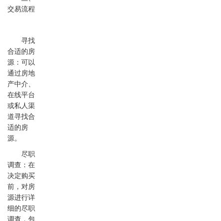
交易流程
寻找
合适的房
源：可以
通过房地
产中介、
在线平台
或私人渠
道寻找合
适的房
源。
尽职
调查：在
决定购买
前，对房
源进行详
细的尽职
调查，包