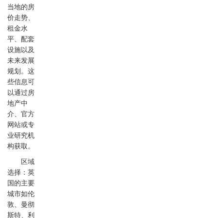
当地的房
价走势、
租金水
平、配套
设施以及
未来发展
规划。这
些信息可
以通过房
地产中
介、官方
网站或专
业研究机
构获取。
区域
选择：英
国的主要
城市如伦
敦、曼彻
斯特、利