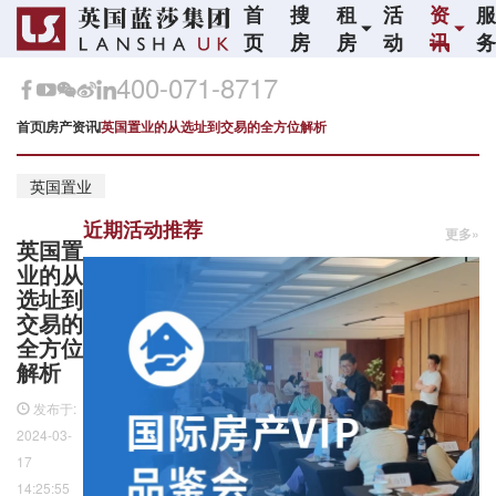
首
搜
租
活
资
页
房
房
动
讯
400-071-8717
首页
房产资讯
英国置业的从选址到交易的全方位解析
英国置业
近期活动推荐
更多»
英国置
业的从
选址到
交易的
全方位
解析
发布于:
2024-03-
17
14:25:55