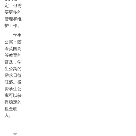
定，但需
要更多的
管理和维
护工作。
学生
公寓：随
着英国高
等教育的
普及，学
生公寓的
需求日益
旺盛。投
资学生公
寓可以获
得稳定的
租金收
入。
三、