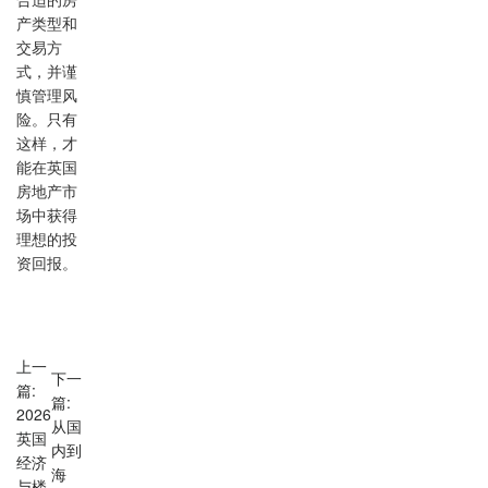
合适的房
产类型和
交易方
式，并谨
慎管理风
险。只有
这样，才
能在英国
房地产市
场中获得
理想的投
资回报。
上一
下一
篇:
篇:
2026
从国
英国
内到
经济
海
与楼