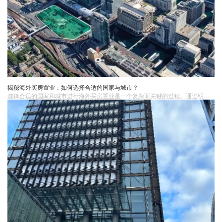
揭秘海外买房置业：如何选择合适的国家与城市？
选择合适的国家和城市进行海外买房置业是一个复杂而关键的过程。通过明确投资目标、研究宏观经济环境、考察房地产市场状况、考虑生活品质与配套设施、寻求专业建议与咨询以及进行风险评估与管理。