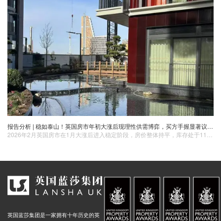
报告分析 | 稳如泰山！英国房市年初大涨后现理性供需博弈，买方手握显著议价主动权
2026年2月英国房市在1月大涨后进入稳定阶段，房价整体持平，库存处于11年高位，使买方议价能力明显增强。薪资增长持续跑赢房价涨幅，房贷利率维持近三年低位，为购房者提供良好入市窗口。伦敦、曼城与伯明翰等核心城市仍保持不同程度增长，春季旺季叠加潜在降息预期，市场复苏基础进一步巩固。
英国蓝莎集团是一家拥有十年历史的英