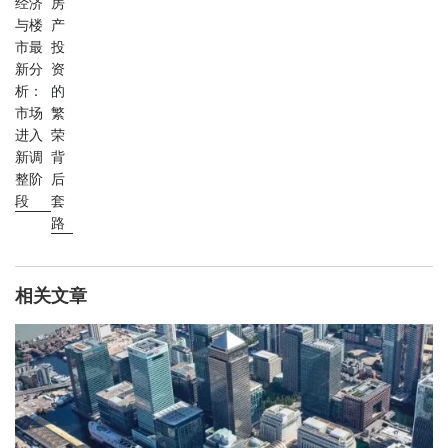
经济
房
与楼
产
市最
投
新分
资
析：
的
市场
繁
进入
荣
新调
背
整阶
后
段
套
路
相关文章