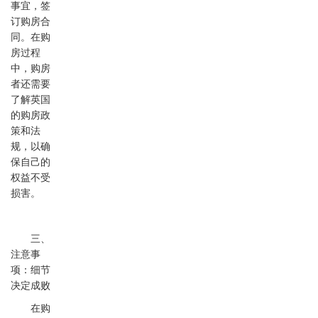
事宜，签
订购房合
同。在购
房过程
中，购房
者还需要
了解英国
的购房政
策和法
规，以确
保自己的
权益不受
损害。
三、
注意事
项：细节
决定成败
在购