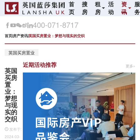
首
搜
租
活
资
页
房
房
动
讯
400-071-8717
首页
房产资讯
英国买房置业：梦想与现实的交织
英国买房置业
近期活动推荐
更多»
英国
买房
置
业：
梦想
与现
实的
交织
发布于:
2024-03-