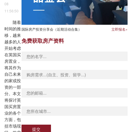
08
11:56:50
随着
国际房产投资分享会（近期活动合集）
立即报名»
时间的推
移，越来
免费获取房产资料
越多的人
开始考虑
在英国买
房置业，
将其作为
自己未来
的家或投
资的一部
分。本文
将探讨英
国买房置
业的各个
方面，包
括市场现
提交