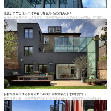
伦敦房价与当地人口结构变化有着怎样的紧密联系？
在面对这样复杂的市场形势时，英国蓝莎能够为您提供专业的帮助。英国蓝莎作为伦敦房地产领域的专业机构，拥有丰富的经验和专业的团队，能够深入分析人口结构变化对房价的影响，为您提供精准的市场信息和优质的购房服务，助您在伦敦的房地产市场中顺利前行。
乡村风格英国住宅的外立面长期维护成本通常处于怎样的水平？
在英国的乡村，那些具有韵味的乡村风格住宅宛如一幅幅宁静而美丽的画卷。然而，在欣赏其迷人外观的同时，了解其外立面长期维护成本的水平对于业主来说至关重要。