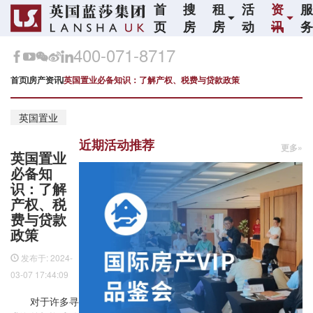
首
搜
租
活
资
页
房
房
动
讯
400-071-8717
首页
房产资讯
英国置业必备知识：了解产权、税费与贷款政策
英国置业
近期活动推荐
更多»
英国置业
必备知
识：了解
产权、税
费与贷款
政策
发布于: 2024-
03-07 17:44:09
对于许多寻