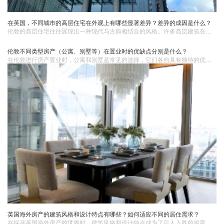
在英国，不同城市的高层住宅在外观上有哪些显著差异？差异的成因是什么？
伦敦的高层住宅往往展现出一种现代与古典相结合的风格。许多高层建筑在设计上融入了传统的英式建筑元素，如砖石结构、尖顶等，同时又结合了现代的玻璃幕墙和钢结构，给人一种既庄重又时尚的感觉。外观颜色通常较为低调，以灰色、棕色等中性色调为主。
伦敦不同类型房产（公寓、别墅等）在置业时的优缺点分别是什么？
在伦敦进行房产置业时，公寓和别墅是常见的选择，它们各自具有独特的优缺点。公寓的优点：1. 位置优势：许多公寓位于市中心或交通便利的区域，周边配套设施完善，如商场、餐厅、公共交通等，生活便利。2. 维护成本相对较低：通常，公寓的公共区域和设施由物业管理公司统一维护，业主只需支付相应的物业费，无需操心房屋外部的维修和保养。
英国海外房产的建筑风格和设计特点有哪些？如何适应不同的居住需求？
​在探寻英国海外房产的世界时，建筑风格和设计特点成为了引人入胜的篇章，它们不仅展现了独特的美学魅力，还承载着满足多样化居住需求的智慧。英国，以其深厚的历史文化底蕴和精湛的建筑工艺，在海外房产领域留下了独特的印记。当我们审视这些跨越地域的建筑瑰宝时，仿佛开启了一场穿越时空的艺术之旅。