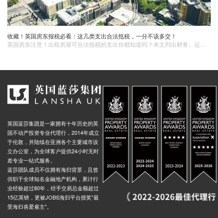
收藏！英国房东报税必看：这几类支出合法抵税，一分不该多交！
英国房东注意！出租房屋可合法抵税的支出你都知道吗？本文列出财务、运营、维修等多个方面的抵扣项，帮你合理避坑省税。无论新手或老手，letukhome都为你提供一站式服务，税务不再愁！
英国蓝莎集团是一家拥有十年历史的英
国不动产投资专业代理行，2014年成立
于伦敦，并陆续在亚洲各个主要城市设
立办公室，为全球客户提供24小时无时
差专业一站式服务。
蓝莎团队成员不仅拥有海归背景，且曾
供职于全球知名金融地产机构，累计行
业经验超过80年，经手交易总金额超过
15亿英镑，更被JOBS海归平台授奖"最
受海归喜爱雇主"。