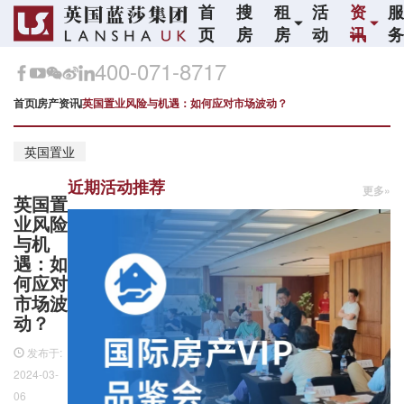
首
搜
租
活
资
页
房
房
动
讯
400-071-8717
首页
房产资讯
英国置业风险与机遇：如何应对市场波动？
英国置业
近期活动推荐
更多»
英国置
业风险
与机
遇：如
何应对
市场波
动？
发布于:
2024-03-
06