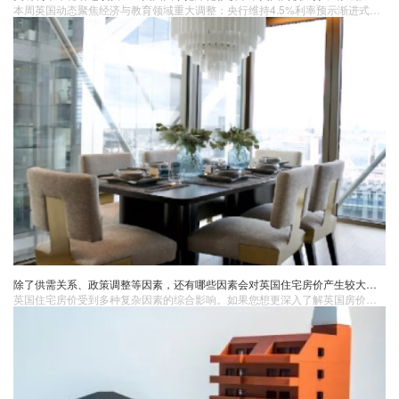
本周英国动态聚焦经济与教育领域重大调整：央行维持4.5%利率预示渐进式降息路径，推动英镑微升；美国买家以8.1%占比登顶伦敦高端房产市场；曼彻斯特大学查处237名中国学生材料造假，引发多校审核机制升级；61,517家新购房出租公司创纪录，反映房东减税策略转变；凯特王妃优雅亮相圣帕特里克节彰显王室风范。
除了供需关系、政策调整等因素，还有哪些因素会对英国住宅房价产生较大影响？
英国住宅房价受到多种复杂因素的综合影响。如果您想更深入了解英国房价的影响因素以及相关的房产信息，推荐咨询英国蓝莎。英国蓝莎拥有专业的团队和丰富的经验，能够为您提供全面、准确的房产服务。