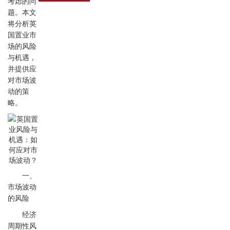
考虑的问
题。本文
将分析英
国置业市
场的风险
与机遇，
并提供应
对市场波
动的策
略。
一、
市场波动
的风险
经济
周期性风