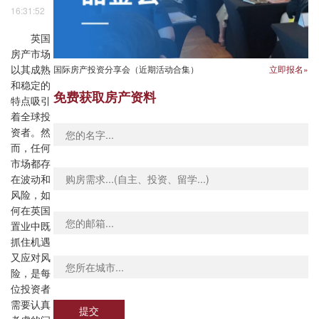
16:31:52
英国
房产市场
国际房产投资分享会（近期活动合集）
立即报名»
以其成熟
和稳定的
免费获取房产资料
特点吸引
着全球投
资者。然
而，任何
市场都存
在波动和
风险，如
何在英国
置业中既
抓住机遇
又应对风
险，是每
位投资者
需要认真
提交