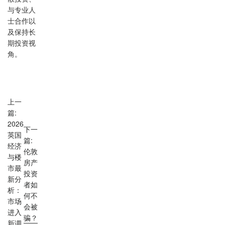
与专业人
士合作以
及保持长
期投资视
角。
上一
篇:
2026
下一
英国
篇:
经济
伦敦
与楼
房产
市最
投资
新分
者如
析：
何不
市场
会被
进入
骗？
新调