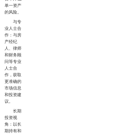
单一资产
的风险。
与专
业人士合
作：与房
产经纪
人、律师
和财务顾
问等专业
人士合
作，获取
更准确的
市场信息
和投资建
议。
长期
投资视
角：以长
期持有和