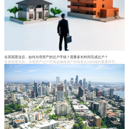
在英国置业后，如何办理房产的过户手续？需要多长时间完成过户？
在英国置业后，办理房产过户手续是确保房产所有权合法转移的重要环节。办理英国房产的过户手续需要按照一定的流程进行，并且完成过户所需的时间会受到多种因素的影响。在整个过程中，与专业的律师保持密切沟通和合作是非常重要的，他们将为你提供专业的指导和帮助，确保过户手续顺利完成。